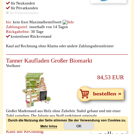
für Neukunden
für Privatkunden
für Firmenkunden
bis:
kein fixer Maximalbestellwert
Zahlungsziel:
innerhalb von 14 Tagen
Rückgabefrist:
30 Tage
kostenloser Rückversand
Kauf auf Rechnung ohne Klarna oder andere Zahlungsdienstleister
Tanner Kaufladen Großer Biomarkt
Voelkner
84,53 EUR
Großer Marktstand aus Holz ohne Zubehör. Stabil gebaut und mit einer
Tafel versehen. Die Jalosie aus Stoff verkörpert originale
Durch die Nutzung der Seite stimmen Sie der Verwendung von Cookies zu.
Martkstandatmoshpäre.
OK
Mehr Infos
Kauf auf Rechnung