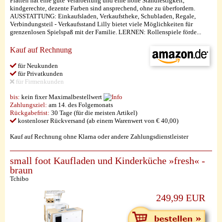
Platten hat eine gute Verarbeitung und eine hohe Standfestigkeit,
kindgerechte, dezente Farben sind ansprechend, ohne zu überfordern.
AUSSTATTUNG: Einkaufsladen, Verkaufstheke, Schubladen, Regale,
Verbindungsteil - Verkaufsstand Lilly bietet viele Möglichkeiten für
grenzenlosen Spielspaß mit der Familie. LERNEN: Rollenspiele förde...
Kauf auf Rechnung
für Neukunden
für Privatkunden
für Firmenkunden
bis:
kein fixer Maximalbestellwert
Zahlungsziel:
am 14. des Folgemonats
Rückgabefrist:
30 Tage (für die meisten Artikel)
kostenloser Rückversand (ab einem Warenwert von € 40,00)
Kauf auf Rechnung ohne Klarna oder andere Zahlungsdienstleister
small foot Kaufladen und Kinderküche »fresh« -
braun
Tchibo
249,99 EUR