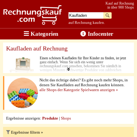
Kauf auf Rechnung
in über 900 Shops
auf Rechnung kaufen.
Kategorien
Infocenter
Kaufladen auf Rechnung
Einen schönen Kaufladen für Ihre Kinder zu finden, ist jetzt
ganz einfach. Wenn Sie sich ein wenig unter
rechnungskauf.com umsehen, bekommen Sie nämlich in
wenigen Minuten hochwertige Produkte von zahlreichen
ausgewählten Online-Shops. Damit machen Sie Ihren Kleinen
eine ganz besondere Freude. Dabei überzeugen nicht nur die
Nicht das richtige dabei? Es gibt noch mehr Shops, in
Preise, sondern auch die sehr gute Herstellungsqualität und die
denen Sie Kaufläden auf Rechnung kaufen können.
liebevollen Details. Zu guter Letzt überzeugt hier aber in erster
alle Shops der Kategorie Spielwaren anzeigen »
Linie eine Sache. Jedes Produkthighlight kann ganz leicht per
Rechnungskauf bestellt werden.
Ergebnisse anzeigen:
Produkte
|
Shops
Ergebnisse filtern »