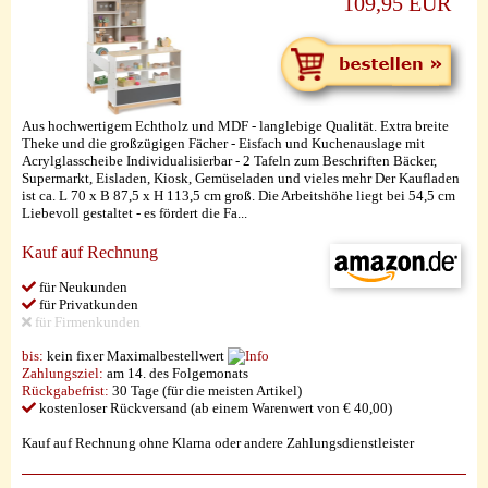
109,95 EUR
Aus hochwertigem Echtholz und MDF - langlebige Qualität. Extra breite
Theke und die großzügigen Fächer - Eisfach und Kuchenauslage mit
Acrylglasscheibe Individualisierbar - 2 Tafeln zum Beschriften Bäcker,
Supermarkt, Eisladen, Kiosk, Gemüseladen und vieles mehr Der Kaufladen
ist ca. L 70 x B 87,5 x H 113,5 cm groß. Die Arbeitshöhe liegt bei 54,5 cm
Liebevoll gestaltet - es fördert die Fa...
Kauf auf Rechnung
für Neukunden
für Privatkunden
für Firmenkunden
bis:
kein fixer Maximalbestellwert
Zahlungsziel:
am 14. des Folgemonats
Rückgabefrist:
30 Tage (für die meisten Artikel)
kostenloser Rückversand (ab einem Warenwert von € 40,00)
Kauf auf Rechnung ohne Klarna oder andere Zahlungsdienstleister