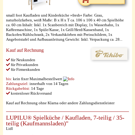
small foot Kaufladen und Kinderküche »fresh« Farbe: Grau,
naturholzfarben, weiß Maße: B x H x T ca. 106 x 106 x 40 cm Spielhöhe
ca. 60 cm Inhalt: Inkl. 1x Scanbereich mit Display, 1x Wasserhahn, 1x
Kaffeemaschine, 1x Spüle/Kasse, 1x Grill/Herd/Kassenband, 1x
Backofen/Kühlschrank, 2x Verkaufskörben mit Preisschildern, 1x
Angebotstafel und Aufbauanleitung Gewicht: Inkl. Verpackung ca. 28...
Kauf auf Rechnung
für Neukunden
für Privatkunden
für Firmenkunden
bis:
kein fixer Maximalbestellwert
Zahlungsziel:
innerhalb von 14 Tagen
Rückgabefrist:
14 Tage
kostenloser Rückversand
Kauf auf Rechnung ohne Klarna oder andere Zahlungsdienstleister
LUPILU® Spielküche / Kaufladen, 7-teilig / 35-
teilig (Kaufmannsladen)''
Lidl