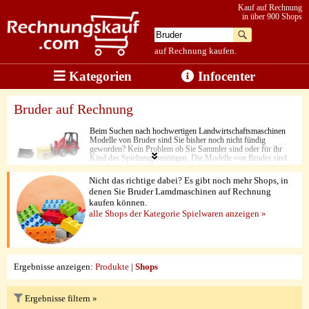
Kauf auf Rechnung
in über 900 Shops
auf Rechnung kaufen.
Kategorien
Infocenter
Bruder auf Rechnung
Beim Suchen nach hochwertigen Landwirtschaftsmaschinen
Modelle von Bruder sind Sie bisher noch nicht fündig
geworden? Kein Problem ob Sie Sammler sind oder für ihr
Kind das Spielzeug benötigen. Die Modelle von Bruder sind
einfach so realitätsnahe Nachbauten, dass das Spielen und
Sammeln einfach Spaß macht. Der Rechnungskauf steht bei
Nicht das richtige dabei? Es gibt noch mehr Shops, in
allen hier gelisteten Spielwaren-Shops selbstverständlich zur
denen Sie Bruder Lamdmaschinen auf Rechnung
Verfügung und wird nach Bonitätsprüfung genehmigt.
kaufen können.
alle Shops der Kategorie Spielwaren anzeigen »
Ergebnisse anzeigen:
Produkte
|
Shops
Ergebnisse filtern »