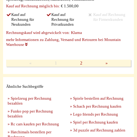
Kauf auf Rechnung möglich
bis:
€ 1.500,00
Kauf auf
Kauf auf
Kauf auf Rechnung
Rechnung für
Rechnung für
für Firmenkunden
Neukunden
Privatkunden
Rechnungskauf wird abgewickelt von:
Klarna
mehr Informationen zu Zahlung, Versand und Retouren bei Mountain
Warehouse
«
1
2
»
Ähnliche Suchbegriffe
» Spielzeug per Rechnung
» Spiele bestellen auf Rechnung
bezahlen
» Schach per Rechnung kaufen
» Funko pop per Rechnung
» Lego friends per Rechnung
bezahlen
» Spiel per Rechnung kaufen
» Rc cars kaufen per Rechnung
» 3d puzzle auf Rechnung zahlen
» Hatchimals bestellen per
Rechnung