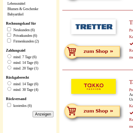
Lebensmittel
Blumen & Geschenke
Babyartikel
T
Rechnungskauf für
Pr
Neukunden (6)
Privatkunden (6)
Ka
Firmenkunden (2)
Re
Zahlungsziel
me
mind. 7 Tage (6)
mind. 14 Tage (6)
mind. 20 Tage (1)
Rückgaberecht
T
mind. 14 Tage (6)
Pr
mind. 30 Tage (4)
Ac
Un
Rückversand
Ka
kostenlos (6)
Re
me