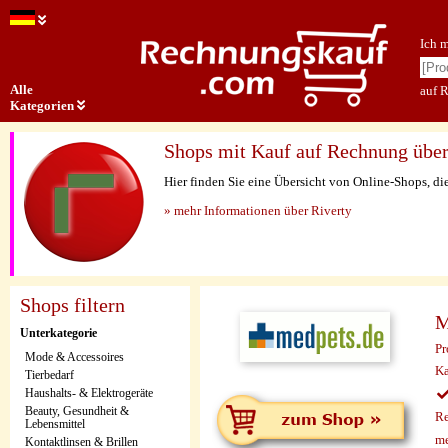
Ich 
Alle
auf 
Kategorien
Shops mit Kauf auf Rechnung über
Hier finden Sie eine Übersicht von Online-Shops, di
» mehr Informationen über Riverty
Shops filtern
M
Unterkategorie
Pr
Mode & Accessoires
Ka
Tierbedarf
Haushalts- & Elektrogeräte
Beauty, Gesundheit &
Re
Lebensmittel
me
Kontaktlinsen & Brillen