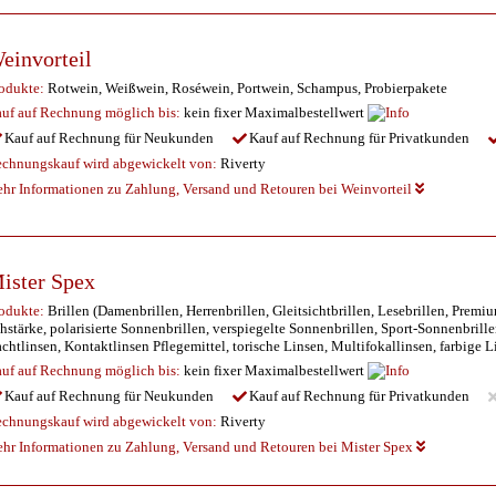
einvorteil
odukte:
Rotwein, Weißwein, Roséwein, Portwein, Schampus, Probierpakete
uf auf Rechnung möglich
bis:
kein fixer Maximalbestellwert
Kauf auf Rechnung für Neukunden
Kauf auf Rechnung für Privatkunden
chnungskauf wird abgewickelt von:
Riverty
hr Informationen zu Zahlung, Versand und Retouren bei Weinvorteil
ister Spex
odukte:
Brillen (Damenbrillen, Herrenbrillen, Gleitsichtbrillen, Lesebrillen, Prem
hstärke, polarisierte Sonnenbrillen, verspiegelte Sonnenbrillen, Sport-Sonnenbril
chtlinsen, Kontaktlinsen Pflegemittel, torische Linsen, Multifokallinsen, farbige L
uf auf Rechnung möglich
bis:
kein fixer Maximalbestellwert
Kauf auf Rechnung für Neukunden
Kauf auf Rechnung für Privatkunden
chnungskauf wird abgewickelt von:
Riverty
hr Informationen zu Zahlung, Versand und Retouren bei Mister Spex