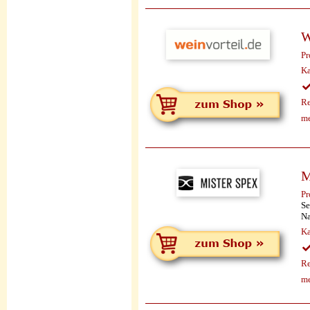
W
Pr
Ka
Re
me
M
Pr
Se
Na
Ka
Re
me