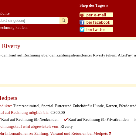
Shop des Tages »
möchte
Rechnung kaufen.
 Riverty
e den Kauf auf Rechnung über den Zahlungsdienstleister Riverty (ehem. AfterPay) 
edpets
odukte:
Tierarzneimittel, Spezial-Futter und Zubehör für Hunde, Katzen, Pferde und
uf auf Rechnung möglich
bis:
€ 300,00
Kauf auf Rechnung für Neukunden
Kauf auf Rechnung für Privatkunden
chnungskauf wird abgewickelt von:
Riverty
hr Informationen zu Zahlung, Versand und Retouren bei Medpets