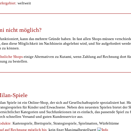
efergebiet:
weltweit
mi nicht möglich?
nktioniert, kann das mehrere Gründe haben. In fast allen Shops müssen verschied
 dass diese Möglichkeit im Nachhinein abgelehnt wird, und Sie aufgefordert werde
n zu können.
ähnliche Shops
einige Alternativen zu Kutami, wenn Zahlung auf Rechnung dort für S
nung zu bestellen.
ilan-Spiele
lan Spiele ist ein Online-Shop, der sich auf Gesellschaftsspiele spezialisiert hat.
rategiespielen für Kinder und Erwachsene. Neben den neuesten Spielen bietet der 
ersichtlicher Kategorien und Suchfunktionen ist es einfach, das passende Spiel zu
rch schnellen Versand und guten Kundenservice aus.
odukte:
Kartenspiele, Brettspiele, Strategiespiele, Spielmatten, Würfeltürme
uf auf Rechnung möglich
bis:
kein fixer Maximalbestellwert