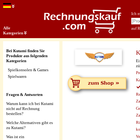
Ich 
Alle
auf 
Kategorien
Bei Kutami finden Sie
K
Produkte aus folgenden
Ei
Kategorien
zü
Spielkonsolen & Games
Pr
Spielwaren
Ka
Re
Fragen & Antworten
Za
Warum kann ich bei Kutami
Ge
nicht auf Rechnung
bestellen?
Za
Rü
Welche Alternativen gibt es
zu Kutami?
ko
Ve
Was ist ein