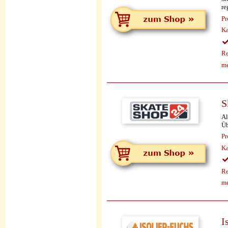
re
Pr
Ka
Re
me
S
Al
Üb
Pr
Ka
Re
me
I