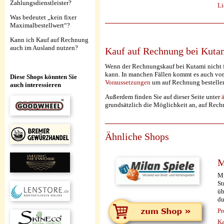
Zahlungsdienstleister?
Li
Was bedeutet „kein fixer
Maximalbestellwert“?
Kann ich Kauf auf Rechnung
auch im Ausland nutzen?
Kauf auf Rechnung bei Kuta
Wenn der Rechnungskauf bei Kutami nicht fu
kann. In manchen Fällen kommt es auch vor,
Diese Shops könnten Sie
Voraussetzungen
um auf Rechnung bestelle
auch interessieren
Außerdem finden Sie auf dieser Seite unter
grundsätzlich die Möglichkeit an, auf Rech
Ähnliche Shops
M
Mi
St
üb
du
Pr
Ka