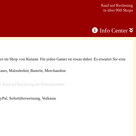
Kauf auf Rechnung
in über 900 Shops
Info Center
ier im Shop von Kutami. Für jeden Gamer ist etwas dabei. Es erwartet Sie eine
ases, Malzubehör, Basteln, Merchandise
Kauf auf Rechnung für Firmenkunden
yPal, Sofortüberweisung, Vorkasse