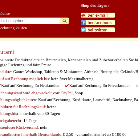
Shop des Tages »
möchte
Rechnung kaufen.
utami
ne breite Produktpalette an Brettspielen, Kartenspielen und Zubehör erhalten Sie h
gige Lieferung und faire Preise.
odukte:
Games Workshop, Tabletop & Miniaturen, Airbrush, Brettspiele, Gelände/B
uf auf Rechnung möglich
bis:
kein fixer Maximalbetrag
Kauf auf Rechnung für Neukunden
Kauf auf Rechnung für Privatkunden
chnungskauf wird abgewickelt von:
PayPal
, Shop
hlungsmöglichkeiten:
Kauf auf Rechnung, Kreditkarte, Lastschrift, Nachnahme, Pa
bühren für Rechnungskauf:
keine
hlungsfrist:
innerhalb von 30 Tagen
ckgaberecht:
14 Tage
stenloser Rückversand:
nein
rsandkosten innerhalb Deutschlands:
€ 2,50 - versandkostenfrei ab € 100,00