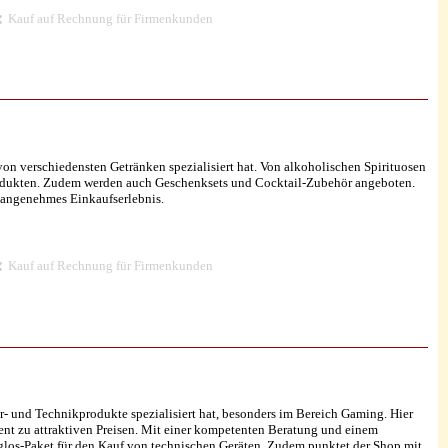
Kauf auf Rechnung für Firmenkunden
von verschiedensten Getränken spezialisiert hat. Von alkoholischen Spirituosen
Produkten. Zudem werden auch Geschenksets und Cocktail-Zubehör angeboten.
n angenehmes Einkaufserlebnis.
Kauf auf Rechnung für Firmenkunden
- und Technikprodukte spezialisiert hat, besonders im Bereich Gaming. Hier
t zu attraktiven Preisen. Mit einer kompetenten Beratung und einem
glos-Paket für den Kauf von technischen Geräten. Zudem punktet der Shop mit