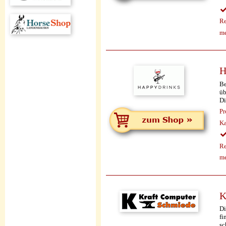
Re
me
H
Be
üb
Di
Pr
Ka
Re
me
K
Di
fi
sc