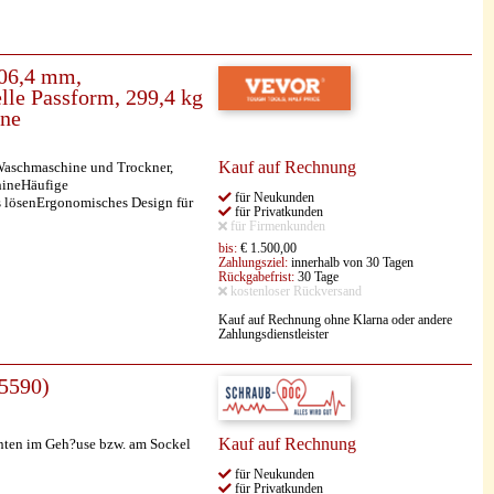
406,4 mm,
lle Passform, 299,4 kg
ine
Kauf auf Rechnung
Waschmaschine und Trockner,
chineHäufige
für Neukunden
 lösenErgonomisches Design für
für Privatkunden
für Firmenkunden
bis:
€ 1.500,00
Zahlungsziel:
innerhalb von 30 Tagen
Rückgabefrist:
30 Tage
kostenloser Rückversand
Kauf auf Rechnung ohne Klarna oder andere
Zahlungsdienstleister
55590)
Kauf auf Rechnung
unten im Geh?use bzw. am Sockel
für Neukunden
für Privatkunden