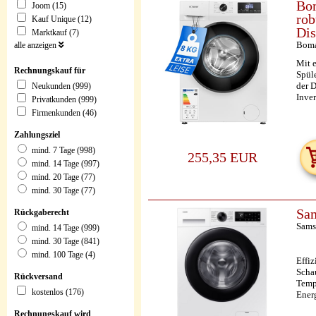
Bom
Joom (15)
rob
Kauf Unique (12)
Dis
Marktkauf (7)
Bom
alle anzeigen
Mit 
Rechnungskauf für
Spül
der 
Neukunden (999)
Inver
Privatkunden (999)
Firmenkunden (46)
Zahlungsziel
mind. 7 Tage (998)
255,35 EUR
mind. 14 Tage (997)
mind. 20 Tage (77)
mind. 30 Tage (77)
Sa
Rückgaberecht
Sams
mind. 14 Tage (999)
mind. 30 Tage (841)
mind. 100 Tage (4)
Effi
Scha
Rückversand
Temp
kostenlos (176)
Ener
Rechnungskauf wird