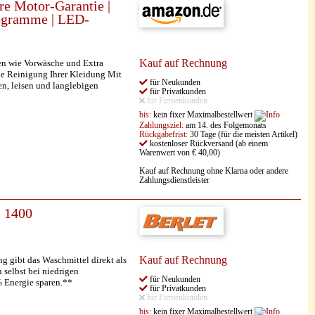
e Motor-Garantie |
rogramme | LED-
Kauf auf Rechnung
n wie Vorwäsche und Extra
he Reinigung Ihrer Kleidung Mit
für Neukunden
n, leisen und langlebigen
für Privatkunden
für Firmenkunden
bis:
kein fixer Maximalbestellwert
Zahlungsziel:
am 14. des Folgemonats
Rückgabefrist:
30 Tage (für die meisten Artikel)
kostenloser Rückversand (ab einem
Warenwert von € 40,00)
Kauf auf Rechnung ohne Klarna oder andere
Zahlungsdienstleister
 1400
Kauf auf Rechnung
gibt das Waschmittel direkt als
selbst bei niedrigen
für Neukunden
 Energie sparen.**
für Privatkunden
für Firmenkunden
bis:
kein fixer Maximalbestellwert