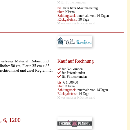
für Firmenkunden
bis:
kein fixer Maximalbetrag
über:
Klarna
Zahlungsziel:
innerhalb von 14 Tagen
Rückgabefrist:
30 Tage
kostenloser Rückversand
Kauf auf Rechnung
pielzeug. Material: Robust und
elhöhe: 50 cm, Platte 35 cm x 35
für Neukunden
 Waschtrommel und zwei Reglern für
für Privatkunden
für Firmenkunden
bis:
€ 1.500,00
über:
Klarna
Zahlungsziel:
innerhalb von 14Tagen
Rückgabefrist:
14 Tage
kostenloser Rückversand
 6, 1200