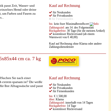
Kauf auf Rechnung
asst Zeit, Wasser- und
 einzelnes Hemd oder deine
für Neukunden
st, um Farben und Fasern zu
für Privatkunden
...
für Firmenkunden
bis:
kein fixer Maximalbestellwert
Zahlungsziel:
am 14. des Folgemonats
Rückgabefrist:
30 Tage (für die meisten Artikel)
kostenloser Rückversand (ab einem
Warenwert von € 40,00)
Kauf auf Rechnung ohne Klarna oder andere
Zahlungsdienstleister
x85x44 cm ca. 7 kg
Kauf auf Rechnung
Suchen Sie nach einer
h extrem sparsam ist? Die weiße
für Neukunden
r Ihre Alltagswäsche und passt
für Privatkunden
für Firmenkunden
bis:
€ 1.500,00
über:
Klarna
Zahlungsziel:
innerhalb von 14 Tagen
Rückgabefrist:
14 Tage
kostenloser Rückversand