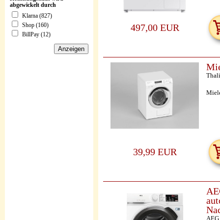
abgewickelt durch
Klarna (827)
Shop (160)
497,00 EUR
BillPay (12)
Mi
Thal
Miel
39,99 EUR
AEG
aut
Nac
AEG