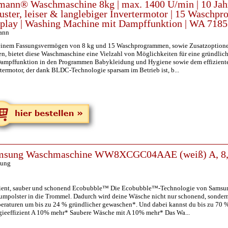
ann® Waschmaschine 8kg | max. 1400 U/min | 10 Jahr
uster, leiser & langlebiger Invertermotor | 15 Waschp
play | Washing Machine mit Dampffunktion | WA 7185
ann
einem Fassungsvermögen von 8 kg und 15 Waschprogrammen, sowie Zusatzoptione
en, bietet diese Waschmaschine eine Vielzahl von Möglichkeiten für eine gründlic
Dampffunktion in den Programmen Babykleidung und Hygiene sowie dem effiziente
termotor, der dank BLDC-Technologie sparsam im Betrieb ist, b...
msung Waschmaschine WW8XCGC04AAE (weiß) A, 8,
ung
zient, sauber und schonend Ecobubble™ Die Ecobubble™-Technologie von Samsung 
umpolster in die Trommel. Dadurch wird deine Wäsche nicht nur schonend, sondern 
eraturen um bis zu 24 % gründlicher gewaschen*. Und dabei kannst du bis zu 70 %
gieeffizient A 10% mehr* Saubere Wäsche mit A 10% mehr* Das Wa...