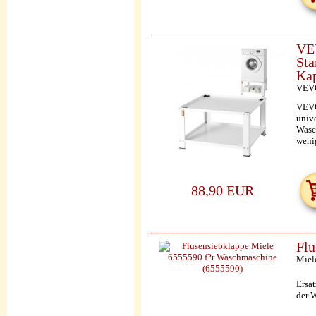
VEV
Sta
Kap
VEV
VEVO
univ
Wasc
weni
88,90 EUR
Flu
Miel
Ersat
der 