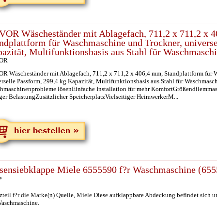
OR Wäscheständer mit Ablagefach, 711,2 x 711,2 x 
ndplattform für Waschmaschine und Trockner, universe
azität, Multifunktionsbasis aus Stahl für Waschmasch
OR
R Wäscheständer mit Ablagefach, 711,2 x 711,2 x 406,4 mm, Standplattform für 
erselle Passform, 299,4 kg Kapazität, Multifunktionsbasis aus Stahl für Waschmas
hmaschinenprobleme lösenEinfache Installation für mehr KomfortGrößendilemmas
ger BelastungZusätzlicher SpeicherplatzVielseitiger HeimwerkerM...
sensiebklappe Miele 6555590 f?r Waschmaschine (65
e
zteil f?r die Marke(n) Quelle, Miele Diese aufklappbare Abdeckung befindet sich 
Waschmaschine.