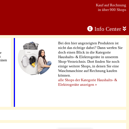
Kauf auf Rechnung
in über 900 Shops
Info Center
Bei den hier angezeigten Produkten ist
nicht das richtige dabei? Dann werfen Sie
doch einen Blick in die Kategorie
e
s
Haushalts- & Elektrogeräte in unserem
hinen
Shop-Verzeichnis. Dort finden Sie noch
einige weitere Shops, in denen Sie eine
Waschmaschine auf Rechnung kaufen
können.
alle Shops der Kategorie Haushalts- &
Elektrogeräte anzeigen »