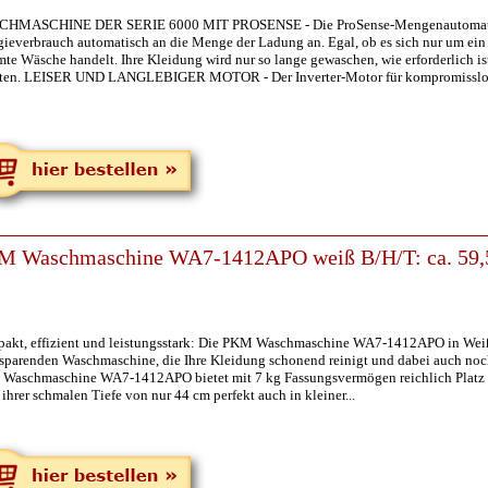
HMASCHINE DER SERIE 6000 MIT PROSENSE - Die ProSense-Mengenautomatik p
gieverbrauch automatisch an die Menge der Ladung an. Egal, ob es sich nur um ein
te Wäsche handelt. Ihre Kleidung wird nur so lange gewaschen, wie erforderlich i
lten. LEISER UND LANGLEBIGER MOTOR - Der Inverter-Motor für kompromisslos
M Waschmaschine WA7-1412APO weiß B/H/T: ca. 59,5
akt, effizient und leistungsstark: Die PKM Waschmaschine WA7-1412APO in Weiß
zsparenden Waschmaschine, die Ihre Kleidung schonend reinigt und dabei auch noc
Waschmaschine WA7-1412APO bietet mit 7 kg Fassungsvermögen reichlich Platz fü
ihrer schmalen Tiefe von nur 44 cm perfekt auch in kleiner...