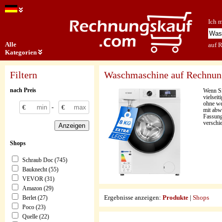
Ich 
Alle
auf 
Kategorien
Filtern
Waschmaschine auf Rechnun
nach Preis
Wenn Si
vielsei
ohne we
€
-
€
mit abw
Fassung
verschi
Shops
Schraub Doc (745)
Bauknecht (55)
VEVOR (31)
Amazon (29)
Ergebnisse anzeigen:
Produkte
|
Shops
Berlet (27)
Poco (23)
Quelle (22)