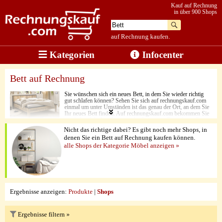
Kauf auf Rechnung
in über 900 Shops
auf Rechnung kaufen.
Kategorien
Infocenter
Bett auf Rechnung
Sie wünschen sich ein neues Bett, in dem Sie wieder richtig
gut schlafen können? Sehen Sie sich auf rechnungskauf.com
einmal um unter Umständen ist das genau der Ort, an dem Sie
Ihr neues Bett finden. Auf rechnungskauf.com bekommen Sie
nämlich solide Angebote von hochwertigen Bettenherstellern
aufgelistet. Dabei besticht neben der Produktqualität auch der
Nicht das richtige dabei? Es gibt noch mehr Shops, in
Preis. Zusätzlich wird Ihnen noch eine riesige Auswahl
denen Sie ein Bett auf Rechnung kaufen können.
geboten. Hier gibt es schmale Betten für den Einzelnen,
alle Shops der Kategorie Möbel anzeigen »
französische Betten und Doppelbetten. Da ist für jeden etwas
dabei. Wie auch immer Sie am liebsten schlafen, über
rechnungskauf.com finden Sie das Richtige. Sie können zur
Bezahlung aus verschiedenen Zahlungsmöglichkeiten wählen.
Der Einkauf auf Rechnung ist dabei natürlich immer nutzbar.
Ergebnisse anzeigen:
Produkte
|
Shops
Ergebnisse filtern »