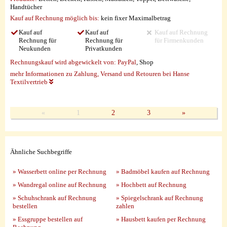
Handtücher
Kauf auf Rechnung möglich
bis:
kein fixer Maximalbetrag
Kauf auf
Kauf auf
Kauf auf Rechnung
Rechnung für
Rechnung für
für Firmenkunden
Neukunden
Privatkunden
Rechnungskauf wird abgewickelt von:
PayPal
, Shop
mehr Informationen zu Zahlung, Versand und Retouren bei Hanse
Textilvertrieb
«
1
2
3
»
Ähnliche Suchbegriffe
» Wasserbett online per Rechnung
» Badmöbel kaufen auf Rechnung
» Wandregal online auf Rechnung
» Hochbett auf Rechnung
» Schuhschrank auf Rechnung
» Spiegelschrank auf Rechnung
bestellen
zahlen
» Essgruppe bestellen auf
» Hausbett kaufen per Rechnung