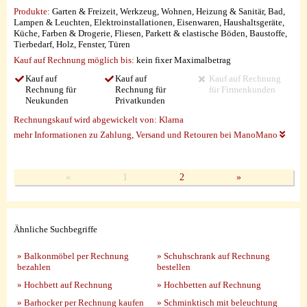
Produkte:
Garten & Freizeit, Werkzeug, Wohnen, Heizung & Sanitär, Bad,
Lampen & Leuchten, Elektroinstallationen, Eisenwaren, Haushaltsgeräte,
Küche, Farben & Drogerie, Fliesen, Parkett & elastische Böden, Baustoffe,
Tierbedarf, Holz, Fenster, Türen
Kauf auf Rechnung möglich
bis:
kein fixer Maximalbetrag
Kauf auf
Kauf auf
Kauf auf Rechnung
Rechnung für
Rechnung für
für Firmenkunden
Neukunden
Privatkunden
Rechnungskauf wird abgewickelt von:
Klarna
mehr Informationen zu Zahlung, Versand und Retouren bei ManoMano
«
1
2
»
Ähnliche Suchbegriffe
» Balkonmöbel per Rechnung
» Schuhschrank auf Rechnung
bezahlen
bestellen
» Hochbett auf Rechnung
» Hochbetten auf Rechnung
» Barhocker per Rechnung kaufen
» Schminktisch mit beleuchtung