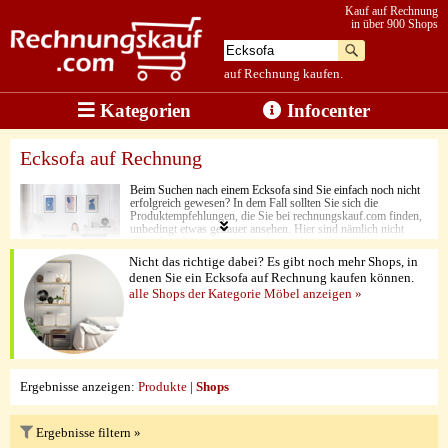
Kauf auf Rechnung
in über 900 Shops
auf Rechnung kaufen.
Kategorien
Infocenter
Ecksofa auf Rechnung
Beim Suchen nach einem Ecksofa sind Sie einfach noch nicht
erfolgreich gewesen? In dem Fall sollten Sie sich die
Produktempfehlungen, die Sie bei rechnungskauf.com finden,
unbedingt etwas genauer ansehen. Hier sind nämlich nicht
allein Angebote aus einem, sondern aus zahlreichen
verschiedenen Online-Shops gelistet. So profitieren Sie immer
Nicht das richtige dabei? Es gibt noch mehr Shops, in
von hochwertiger Produktqualität und einem niedrigen Preis.
denen Sie ein Ecksofa auf Rechnung kaufen können.
Ein anderer Vorteil, den Sie bei den Ecksofas genießen, ist die
alle Shops der Kategorie Möbel anzeigen »
hohe Polsterqualität. Auch die innovativen Formen wissen hier
zu überzeugen. Und das Beste dabei: Sie können die Ecksofas
ganz unkompliziert auf Rechnung kaufen.
Ergebnisse anzeigen:
Produkte
|
Shops
Ergebnisse filtern »