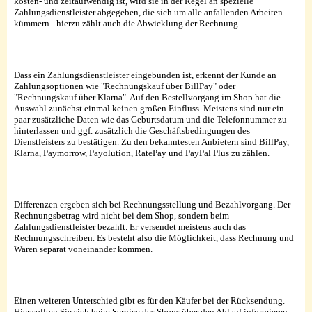
kosten- und zeitaufwendig ist, wird sie in der Regel an spezielle
Zahlungsdienstleister abgegeben, die sich um alle anfallenden Arbeiten
kümmern - hierzu zählt auch die Abwicklung der Rechnung.
Dass ein Zahlungsdienstleister eingebunden ist, erkennt der Kunde an
Zahlungsoptionen wie "Rechnungskauf über BillPay" oder
"Rechnungskauf über Klarna". Auf den Bestellvorgang im Shop hat die
Auswahl zunächst einmal keinen großen Einfluss. Meistens sind nur ein
paar zusätzliche Daten wie das Geburtsdatum und die Telefonnummer zu
hinterlassen und ggf. zusätzlich die Geschäftsbedingungen des
Dienstleisters zu bestätigen. Zu den bekanntesten Anbietern sind BillPay,
Klarna, Paymorrow, Payolution, RatePay und PayPal Plus zu zählen.
Differenzen ergeben sich bei Rechnungsstellung und Bezahlvorgang. Der
Rechnungsbetrag wird nicht bei dem Shop, sondern beim
Zahlungsdienstleister bezahlt. Er versendet meistens auch das
Rechnungsschreiben. Es besteht also die Möglichkeit, dass Rechnung und
Waren separat voneinander kommen.
Einen weiteren Unterschied gibt es für den Käufer bei der Rücksendung.
Hier sollten Sie sich beim Service des Shops über den Ablauf informieren.