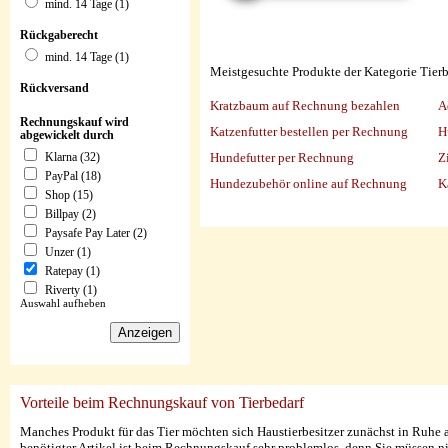
mind. 14 Tage (1)
Rückgaberecht
mind. 14 Tage (1)
Meistgesuchte Produkte der Kategorie Tierb
Rückversand
Kratzbaum auf Rechnung bezahlen
A
Rechnungskauf wird
Katzenfutter bestellen per Rechnung
H
abgewickelt durch
Hundefutter per Rechnung
Z
Klarna (32)
PayPal (18)
Hundezubehör online auf Rechnung
K
Shop (15)
Billpay (2)
Paysafe Pay Later (2)
Unzer (1)
Ratepay (1)
Riverty (1)
Auswahl aufheben
Vorteile beim Rechnungskauf von Tierbedarf
Manches Produkt für das Tier möchten sich Haustierbesitzer zunächst in Ruhe 
benötigter Artikel ist beim Rechnungskauf sehr problemlos, denn Sie müssen ni