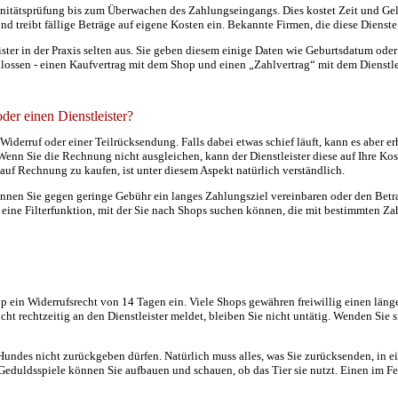
nitätsprüfung bis zum Überwachen des Zahlungseingangs. Dies kostet Zeit und Gel
 und treibt fällige Beträge auf eigene Kosten ein. Bekannte Firmen, die diese Dienst
ister in der Praxis selten aus. Sie geben diesem einige Daten wie Geburtsdatum o
lossen - einen Kaufvertrag mit dem Shop und einen „Zahlvertrag“ mit dem Dienstlei
der einen Dienstleister?
Widerruf oder einer Teilrücksendung. Falls dabei etwas schief läuft, kann es aber 
n Sie die Rechnung nicht ausgleichen, kann der Dienstleister diese auf Ihre Kosten
uf Rechnung zu kaufen, ist unter diesem Aspekt natürlich verständlich.
 können Sie gegen geringe Gebühr ein langes Zahlungsziel vereinbaren oder den Be
eine Filterfunktion, mit der Sie nach Shops suchen können, die mit bestimmten Z
 ein Widerrufsrecht von 14 Tagen ein. Viele Shops gewähren freiwillig einen länge
echtzeitig an den Dienstleister meldet, bleiben Sie nicht untätig. Wenden Sie si
 Hundes nicht zurückgeben dürfen. Natürlich muss alles, was Sie zurücksenden, in e
. Geduldsspiele können Sie aufbauen und schauen, ob das Tier sie nutzt. Einen im F