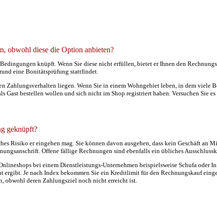
n, obwohl diese die Option anbieten?
Bedingungen knüpft. Wenn Sie diese nicht erfüllen, bietet er Ihnen den Rechnungs
rund eine Bonitätsprüfung stattfindet.
igen Zahlungsverhalten liegen. Wenn Sie in einem Wohngebiet leben, in dem viele 
ls Gast bestellen wollen und sich nicht im Shop registriert haben. Versuchen Sie es
ng geknüpft?
elches Risiko er eingehen mag. Sie können davon ausgehen, dass kein Geschäft an M
chnungsanschrift. Offene fällige Rechnungen sind ebenfalls ein übliches Ausschlussk
nlineshops bei einem Dienstleistungs-Unternehmen beispielsweise Schufa oder Info
t ergibt. Je nach Index bekommen Sie ein Kreditlimit für den Rechnungskauf einger
 obwohl deren Zahlungsziel noch nicht erreicht ist.