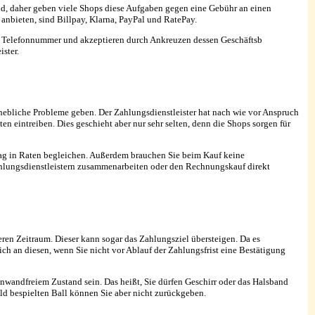
d, daher geben viele Shops diese Aufgaben gegen eine Gebühr an einen
e anbieten, sind Billpay, Klarna, PayPal und RatePay.
der Telefonnummer und akzeptieren durch Ankreuzen dessen Geschäftsb
ster.
erhebliche Probleme geben. Der Zahlungsdienstleister hat nach wie vor Anspruch
 eintreiben. Dies geschieht aber nur sehr selten, denn die Shops sorgen für
trag in Raten begleichen. Außerdem brauchen Sie beim Kauf keine
ahlungsdienstleistern zusammenarbeiten oder den Rechnungskauf direkt
ren Zeitraum. Dieser kann sogar das Zahlungsziel übersteigen. Da es
ch an diesen, wenn Sie nicht vor Ablauf der Zahlungsfrist eine Bestätigung
inwandfreiem Zustand sein. Das heißt, Sie dürfen Geschirr oder das Halsband
eld bespielten Ball können Sie aber nicht zurückgeben.