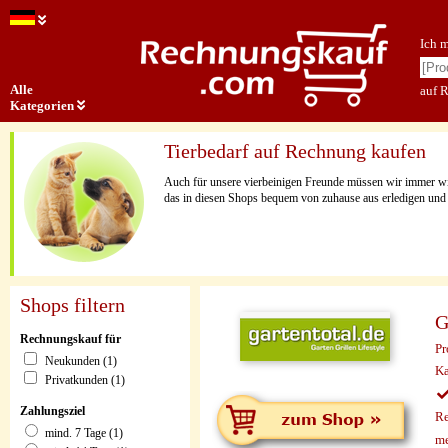
Ich 
Alle
auf 
Kategorien
Tierbedarf auf Rechnung kaufen
Auch für unsere vierbeinigen Freunde müssen wir immer wie
das in diesen Shops bequem von zuhause aus erledigen und
Shops filtern
G
Rechnungskauf für
Pr
Neukunden (1)
Ka
Privatkunden (1)
Zahlungsziel
Re
mind. 7 Tage (1)
me