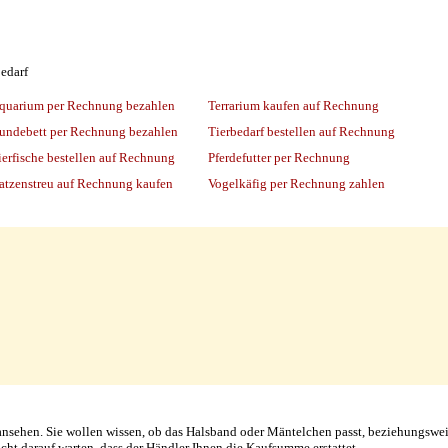
edarf
quarium per Rechnung bezahlen
Terrarium kaufen auf Rechnung
undebett per Rechnung bezahlen
Tierbedarf bestellen auf Rechnung
ierfische bestellen auf Rechnung
Pferdefutter per Rechnung
atzenstreu auf Rechnung kaufen
Vogelkäfig per Rechnung zahlen
ansehen. Sie wollen wissen, ob das Halsband oder Mäntelchen passt, beziehungswe
cht darauf warten, dass der Händler Ihnen die Kaufsumme erstattet.