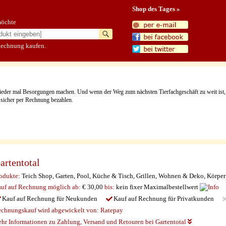
Shop des Tages »
möchte
Rechnung kaufen.
der mal Besorgungen machen. Und wenn der Weg zum nächsten Tierfachgeschäft zu weit ist, ode
 sicher per Rechnung bezahlen.
artentotal
odukte:
Teich Shop, Garten, Pool, Küche & Tisch, Grillen, Wohnen & Deko, Körperp
uf auf Rechnung möglich
ab:
€ 30,00
bis:
kein fixer Maximalbestellwert
Kauf auf Rechnung für Neukunden
Kauf auf Rechnung für Privatkunden
chnungskauf wird abgewickelt von:
Ratepay
hr Informationen zu Zahlung, Versand und Retouren bei Gartentotal