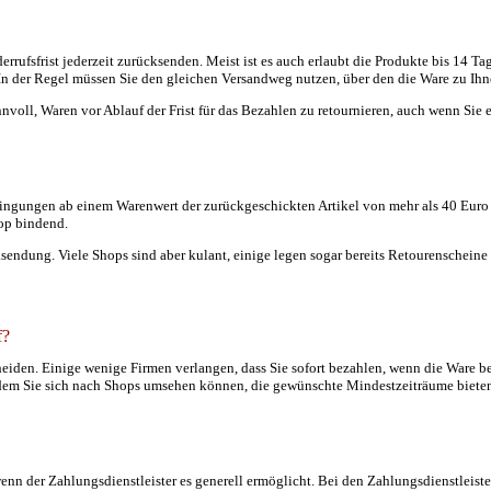
ufsfrist jederzeit zurücksenden. Meist ist es auch erlaubt die Produkte bis 14 Tag
In der Regel müssen Sie den gleichen Versandweg nutzen, über den die Ware zu Ihn
innvoll, Waren vor Ablauf der Frist für das Bezahlen zu retournieren, auch wenn Sie 
dingungen ab einem Warenwert der zurückgeschickten Artikel von mehr als 40 Euro
hop bindend.
sendung. Viele Shops sind aber kulant, einige legen sogar bereits Retourenscheine 
f?
heiden. Einige wenige Firmen verlangen, dass Sie sofort bezahlen, wenn die Ware bei
t dem Sie sich nach Shops umsehen können, die gewünschte Mindestzeiträume biete
nn der Zahlungsdienstleister es generell ermöglicht. Bei den Zahlungsdienstleistern