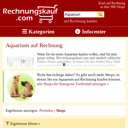
Kauf auf Rechnung
in über 900 Shops
auf Rechnung kaufen.
Kategorien
Infocenter
Aquarium auf Rechnung
Wenn Sie ein neues Aquarium kaufen wollen, sind Sie jetzt
genau richtig. Bei rechnungskauf.com sind nämlich zahlreiche
Online-Shops aufgeführt, in denen Sie den Artikel Ihrer Wahl
ganz leicht finden. Alles, was Sie zur Verschönerung Ihres
Zuhauses brauchen, ist nur ein paar Augenblicke entfernt.
Neben den niedrigen Preisen punkten hier nämlich vor allem
Nicht das richtige dabei? Es gibt noch mehr Shops, in
die Funktionsvielfalt und die hochwertige
denen Sie ein Aquarium auf Rechnung kaufen können.
Produktverarbeitung. Zu guter Letzt besticht hier aber vor
alle Shops der Kategorie Tierbedarf anzeigen »
allem eine Besonderheit. Jedes Produkt kann ganz
unkompliziert auf Rechnung gekauft werden.
Ergebnisse anzeigen:
Produkte
|
Shops
Ergebnisse filtern »