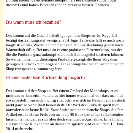
Bonität allerdings oft genauer überprüft als bei Bestandskunden. Aus
diesem Grund haben Bestandskunden meistens bessere Chancen.
Bis wann muss ich bezahlen?
Das kommt auf die Geschäftsbedingungen des Shops an. Im Regelfall
beträgt das Zahlungsziel wenigstens 14 Tage. Teilweise fällt es auch noch
langfristiger aus. Wieder andere Shops stellen ihre Rechnung gleich nach
Warenerhalt fällig. Bei uns gibt es eine praktische Filterfunktion, mit der
Sie die Produkte ganz unkompliziert nach Zahlungsziel sortieren können.
So werden Ihnen nur diejenigen Produkte gezeigt, die Ihren Vorgaben
genügen. Die konkreten Angaben zur Zahlungsfrist haben wir unter jedem
Shop transparent zusammengefasst.
Ist eine kostenlose Rücksendung möglich?
Das kommt auf den Shop an. Bei einem Großteil der Modeshops ist es
meistens so. Immerhin kommt es hier immer wieder mal vor, dass man mal
etwas bestellt, was nicht richtig sitzt oder was sich im Nachhinein als doch
nicht ganz so vorteilhaft herausstellt. Der Wert des Einkaufs spielt hier
normalerweise keine Rolle. Zwar findet man noch manche Shops, die Ihre
Artikel erst ab einem Preis von mehr als 40 Euro kostenfrei zurücksenden
lassen, hier handelt es sich aber doch eher um die Ausnahme. Eine Pflicht
zur kostenlose Rücknahme ab dieser Preisgrenze gibt es seit dem 13. Juni
2014 nicht mehr.