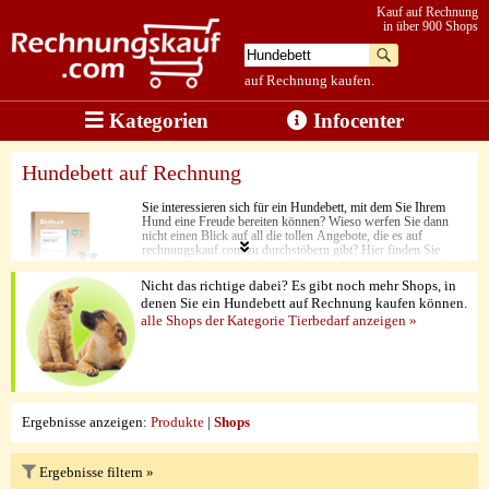
Kauf auf Rechnung
in über 900 Shops
auf Rechnung kaufen.
Kategorien
Infocenter
Hundebett auf Rechnung
Sie interessieren sich für ein Hundebett, mit dem Sie Ihrem
Hund eine Freude bereiten können? Wieso werfen Sie dann
nicht einen Blick auf all die tollen Angebote, die es auf
rechnungskauf.com zu durchstöbern gibt? Hier finden Sie
nämlich nicht nur Hundeprodukte aus einem einzigen, sondern
gleich aus vielen, verschiedenen Online-Shops. Auf diese
Nicht das richtige dabei? Es gibt noch mehr Shops, in
Weise können Sie sich immer ausschließlich für erlesene
denen Sie ein Hundebett auf Rechnung kaufen können.
Qualität entscheiden und müssen dennoch nicht lange suchen
alle Shops der Kategorie Tierbedarf anzeigen »
oder auf ein gutes Preis-Leistungs-Verhältnis verzichten. Ein
anderer Vorteil, der bei den hier zu sehenden Hundebetten auf
Ihren Vierbeiner wartet, ist der Liegekomfort. Hier fühlt sich
Ihr Hund einfach nur wohl. Beim Bezahlen können Sie sich
wie immer zwischen verschiedenen Bezahlmöglichkeiten
entscheiden. Der Kauf per Rechnung steht aber
selbstverständlich jederzeit zur Verfügung.
Ergebnisse anzeigen:
Produkte
|
Shops
Ergebnisse filtern »