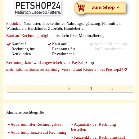
Produkte:
Nassfutter, Trockenfutter, Nahrungsergänzung, Flohmittel,
Wurmkuren, Halsbänder, Zubehör, Hundebetten
Kauf auf Rechnung möglich
bis:
kein fixer Maximalbetrag
Kauf auf
Kauf auf
Kauf auf Rechnung
Rechnung für
Rechnung für
für Firmenkunden
Neukunden
Privatkunden
Rechnungskauf wird abgewickelt von:
PayPal
, Shop
mehr Informationen zu Zahlung, Versand und Retouren bei Petshop24
«
1
2
3
»
Ähnliche Suchbegriffe
» Aquariumfilter Rechnungskauf
» Aquaristik per Rechnung
bestellen
» Aquariumpflanzen auf Rechnung
» Katzenklo per Rechnungskauf