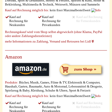
Zweirad, Sport & Gesundheit, Hobby & Freizeit, Spielen & Kind, Mode &
Bekleidung, Multimedia & Technik, Weinwelt, Münzen und Sammeln
Kauf auf Rechnung möglich
bis:
kein fixer Maximalbestellwert
Kauf auf
Kauf auf
Kauf auf Rechnung
Rechnung für
Rechnung für
für Firmenkunden
Neukunden
Privatkunden
Rechnungskauf wird vom Shop selbst abgewickelt (ohne Klarna, PayPal
oder andere Zahlungsdienstleister)
mehr Informationen zu Zahlung, Versand und Retouren bei Lidl
Amazon
Produkte:
Bücher, Musik, Games, Filme & TV, Elektronik & Computer,
Haushalt, Garten, Baumarkt, Auto & Motorrad, Lebensmittel & Drogerie,
Spielzeug & Baby, Kleidung, Schuhe & Uhren, Sport & Freizeit
Kauf auf Rechnung möglich
bis:
kein fixer Maximalbestellwert
Kauf auf
Kauf auf
Kauf auf Rechnung
Rechnung für
Rechnung für
für Firmenkunden
Neukunden
Privatkunden