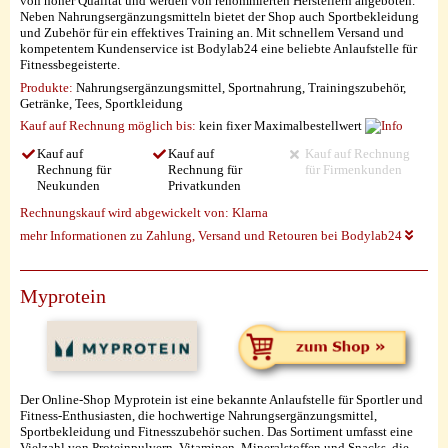
von hoher Qualität und werden von renommierten Herstellern angeboten.
Neben Nahrungsergänzungsmitteln bietet der Shop auch Sportbekleidung
und Zubehör für ein effektives Training an. Mit schnellem Versand und
kompetentem Kundenservice ist Bodylab24 eine beliebte Anlaufstelle für
Fitnessbegeisterte.
Produkte:
Nahrungsergänzungsmittel, Sportnahrung, Trainingszubehör,
Getränke, Tees, Sportkleidung
Kauf auf Rechnung möglich
bis:
kein fixer Maximalbestellwert
Kauf auf
Kauf auf
Kauf auf Rechnung
Rechnung für
Rechnung für
für Firmenkunden
Neukunden
Privatkunden
Rechnungskauf wird abgewickelt von:
Klarna
mehr Informationen zu Zahlung, Versand und Retouren bei Bodylab24
Myprotein
Der Online-Shop Myprotein ist eine bekannte Anlaufstelle für Sportler und
Fitness-Enthusiasten, die hochwertige Nahrungsergänzungsmittel,
Sportbekleidung und Fitnesszubehör suchen. Das Sortiment umfasst eine
Vielzahl von Proteinpulvern, Vitaminen, Mineralstoffen und Snacks, die