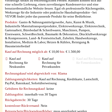
vielseitige Artikel zu erschwinglichen Preisen. Kunden können sich auf
eine schnelle Lieferung, einen zuverlässigen Kundenservice und eine
benutzerfreundliche Website freuen. Egal ob professionelle Küchengeräte,
Werkzeuge für die Industrie oder praktische Haushaltsprodukte - bei
VEVOR findet jeder das passende Produkt für seine Bedürfnisse.
Produkte:
Gastro & Nahrungsmittelgewerbe, Auto, Kunst & Musik,
Industrielle Materialtransportprodukte, Elektrowerkzeuge, Elektrotechnik,
Gartenarbeit, Bürobedarf & Schreibwaren, Maschinen, Pumpen,
Eisenwaren, Schweißtechnik, Baumarkt & Dekoration, Druckluftwerkzeuge
& Kompressoren, Land- & Forstwirtschaft, Zubehör, Handwerkzeuge,
Installation, Medizin & Labor, Heizen & Kühlen, Reinigung &
Hausmeisterbedarf
Kauf auf Rechnung möglich
ab:
€ 10,00
bis:
€ 1.500,00
Kauf auf
Kauf auf
Kauf auf Rechnung
Rechnung für
Rechnung für
für Firmenkunden
Neukunden
Privatkunden
Rechnungskauf wird abgewickelt von:
Klarna
Zahlungsmöglichkeiten:
Kauf auf Rechnung, Kreditkarte, Lastschrift,
PayPal, Ratenkauf, Sofortüberweisung
Gebühren für Rechnungskauf:
keine
Zahlungsfrist:
innerhalb von 30 Tagen
Rückgaberecht:
30 Tage
kostenloser Rückversand:
Nein
Retourschein/Rücksendeaufkleber:
muss angefordert werden