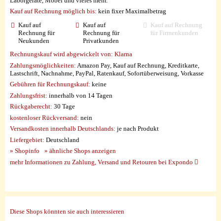
Laborgeräte, Möbel und vieles mehr.
Kauf auf Rechnung möglich
bis:
kein fixer Maximalbetrag
Kauf auf
Kauf auf
Kauf auf Rechnung
Rechnung für
Rechnung für
für Firmenkunden
Neukunden
Privatkunden
Rechnungskauf wird abgewickelt von:
Klarna
Zahlungsmöglichkeiten:
Amazon Pay, Kauf auf Rechnung, Kreditkarte,
Lastschrift, Nachnahme, PayPal, Ratenkauf, Sofortüberweisung, Vorkasse
Gebühren für Rechnungskauf:
keine
Zahlungsfrist:
innerhalb von 14 Tagen
Rückgaberecht:
30 Tage
kostenloser Rückversand:
nein
Versandkosten innerhalb Deutschlands:
je nach Produkt
Liefergebiet:
Deutschland
» Shopinfo
» ähnliche Shops anzeigen
mehr Informationen zu Zahlung, Versand und Retouren bei Expondo
Diese Shops könnten sie auch interessieren