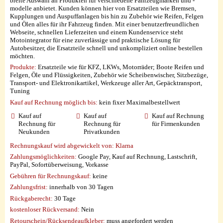
breite Auswahl an Produkten für verschiedene Fahrzeugmarken und -
modelle anbietet. Kunden können hier von Ersatzteilen wie Bremsen,
Kupplungen und Auspuffanlagen bis hin zu Zubehör wie Reifen, Felgen
und Ölen alles für ihr Fahrzeug finden. Mit einer benutzerfreundlichen
Webseite, schnellen Lieferzeiten und einem Kundenservice steht
Motointegrator für eine zuverlässige und praktische Lösung für
Autobesitzer, die Ersatzteile schnell und unkompliziert online bestellen
möchten.
Produkte:
Ersatzteile wie für KFZ, LKWs, Motorräder; Boote Reifen und
Felgen, Öle und Flüssigkeiten, Zubehör wie Scheibenwischer, Sitzbezüge,
Transport- und Elektronikartikel, Werkzeuge aller Art, Gepäcktransport,
Tuning
Kauf auf Rechnung möglich
bis:
kein fixer Maximalbestellwert
Kauf auf
Kauf auf
Kauf auf Rechnung
Rechnung für
Rechnung für
für Firmenkunden
Neukunden
Privatkunden
Rechnungskauf wird abgewickelt von:
Klarna
Zahlungsmöglichkeiten:
Google Pay, Kauf auf Rechnung, Lastschrift,
PayPal, Sofortüberweisung, Vorkasse
Gebühren für Rechnungskauf:
keine
Zahlungsfrist:
innerhalb von 30 Tagen
Rückgaberecht:
30 Tage
kostenloser Rückversand:
Nein
Retourschein/Rücksendeaufkleber:
muss angefordert werden