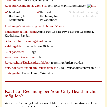
Produkte:
Nahrungsergänzungsmittel
Kauf auf Rechnung möglich
bis:
kein fixer Maximalbestellwert
Kauf auf
Kauf auf
Kauf auf Rechnung
Rechnung für
Rechnung für
für Firmenkunden
Neukunden
Privatkunden
Rechnungskauf wird abgewickelt von:
Klarna
Zahlungsmöglichkeiten:
Apple Pay, Google Pay, Kauf auf Rechnung,
Kreditkarte, PayPal
Gebühren für Rechnungskauf:
keine
Zahlungsfrist:
innerhalb von 30 Tagen
Rückgaberecht:
14 Tage
kostenloser Rückversand:
Ja
Retourschein/Rücksendeaufkleber:
muss angefordert werden
Versandkosten innerhalb Deutschlands:
€ 2,90 - versandkostenfrei ab € 33
Liefergebiet:
Deutschland, Österreich
Kauf auf Rechnung bei Your Only Health nicht
möglich?
Wenn der Rechnungskauf bei Your Only Health nicht funktioniert, kann
das mehrere Gründe haben. In fast allen Shops müssen verschiedene