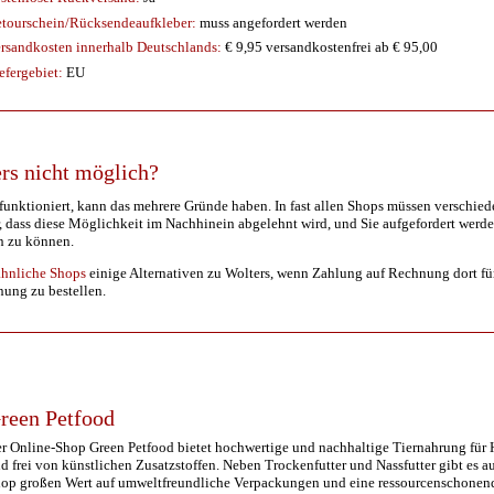
tourschein/Rücksendeaufkleber:
muss angefordert werden
rsandkosten innerhalb Deutschlands:
€ 9,95 versandkostenfrei ab € 95,00
efergebiet:
EU
rs nicht möglich?
unktioniert, kann das mehrere Gründe haben. In fast allen Shops müssen verschie
 dass diese Möglichkeit im Nachhinein abgelehnt wird, und Sie aufgefordert werde
n zu können.
ähnliche Shops
einige Alternativen zu Wolters, wenn Zahlung auf Rechnung dort für S
nung zu bestellen.
reen Petfood
r Online-Shop Green Petfood bietet hochwertige und nachhaltige Tiernahrung für H
d frei von künstlichen Zusatzstoffen. Neben Trockenfutter und Nassfutter gibt es a
op großen Wert auf umweltfreundliche Verpackungen und eine ressourcenschonen