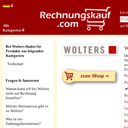
Ich 
Alle
auf 
Kategorien
Bei Wolters finden Sie
W
Produkte aus folgenden
De
Kategorien
Na
Tierbedarf
so
Ei
Pr
Fragen & Antworten
Ka
Warum kann ich bei Wolters
nicht auf Rechnung
Re
bestellen?
Za
Welche Alternativen gibt es
Ge
zu Wolters?
Za
Was ist ein
Rü
Zahlungsdienstleister?
ko