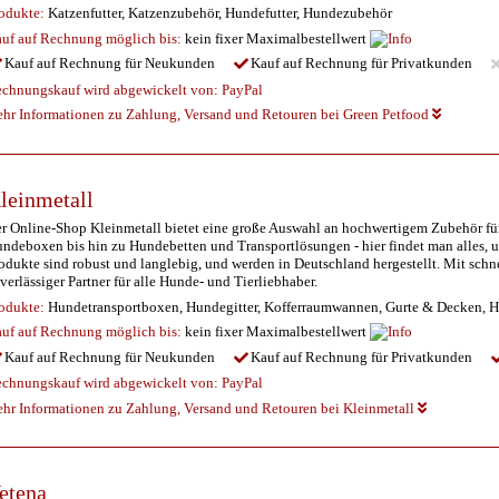
odukte:
Katzenfutter, Katzenzubehör, Hundefutter, Hundezubehör
uf auf Rechnung möglich
bis:
kein fixer Maximalbestellwert
Kauf auf Rechnung für Neukunden
Kauf auf Rechnung für Privatkunden
chnungskauf wird abgewickelt von:
PayPal
hr Informationen zu Zahlung, Versand und Retouren bei Green Petfood
leinmetall
r Online-Shop Kleinmetall bietet eine große Auswahl an hochwertigem Zubehör für
ndeboxen bis hin zu Hundebetten und Transportlösungen - hier findet man alles, u
odukte sind robust und langlebig, und werden in Deutschland hergestellt. Mit sc
verlässiger Partner für alle Hunde- und Tierliebhaber.
odukte:
Hundetransportboxen, Hundegitter, Kofferraumwannen, Gurte & Decken, 
uf auf Rechnung möglich
bis:
kein fixer Maximalbestellwert
Kauf auf Rechnung für Neukunden
Kauf auf Rechnung für Privatkunden
chnungskauf wird abgewickelt von:
PayPal
hr Informationen zu Zahlung, Versand und Retouren bei Kleinmetall
etena