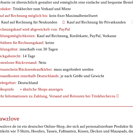
bseite ist übersichtlich gestaltet und ermöglicht eine einfache und bequeme Best
odukte:
Trinkbecher zum Verkauf und Miete
uf auf Rechnung möglich
bis:
kein fixer Maximalbestellwert
Kauf auf Rechnung für Neukunden
Kauf auf Rechnung für Privatkunden
chnungskauf wird abgewickelt von:
PayPal
hlungsmöglichkeiten:
Kauf auf Rechnung, Kreditkarte, PayPal, Vorkasse
bühren für Rechnungskauf:
keine
hlungsfrist:
innerhalb von 30 Tagen
ckgaberecht:
14 Tage
stenloser Rückversand:
Nein
tourschein/Rücksendeaufkleber:
muss angefordert werden
rsandkosten innerhalb Deutschlands:
je nach Größe und Gewicht
efergebiet:
Deutschland
Shopinfo
» ähnliche Shops anzeigen
hr Informationen zu Zahlung, Versand und Retouren bei Trinkbecher.eu
awzlove
wzlove.de ist ein deutscher Online-Shop, der sich auf personalisierbare Produkte für
tikeln wie T-Shirts, Hoodies, Tassen, Fußmatten, Kissen, Decken und Mauspads, die