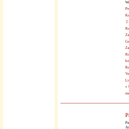
We
Pr
Ka
Re
Za
Ge
Za
Rü
ko
Re
Ve
Li
» 
me
P
Pa
Ar