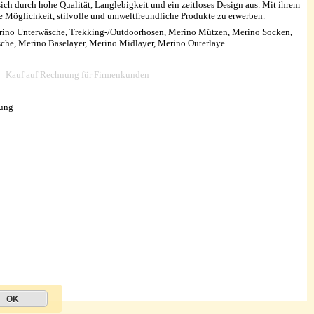
ich durch hohe Qualität, Langlebigkeit und ein zeitloses Design aus. Mit ihrem
e Möglichkeit, stilvolle und umweltfreundliche Produkte zu erwerben.
erino Unterwäsche, Trekking-/Outdoorhosen, Merino Mützen, Merino Socken,
sche, Merino Baselayer, Merino Midlayer, Merino Outerlaye
Kauf auf Rechnung für Firmenkunden
sung
OK