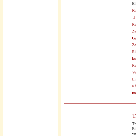
El
Ka
Re
Za
Ge
Za
Rü
ko
Re
Ve
Li
» 
me
T
Tr
Ei
ve