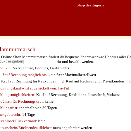
Shop des Tages »
ammutmarsch
möchte
 Online-Shop Mammutmarsch findest du bequeme Sportswear wie Hoodies oder Cappi
nnen direkt über die Webseite gebucht und bezahlt werden.
Rechnung kaufen.
odukte:
Merchandise, Hoodies, Lauf-Events
uf auf Rechnung möglich
bis:
kein fixer Maximalbestellwert
Kauf auf Rechnung für Neukunden
Kauf auf Rechnung für Privatkunden
chnungskauf wird abgewickelt von:
PayPal
hlungsmöglichkeiten:
Kauf auf Rechnung, Kreditkarte, Lastschrift, Vorkasse
bühren für Rechnungskauf:
keine
hlungsfrist:
innerhalb von 30 Tagen
ckgaberecht:
14 Tage
stenloser Rückversand:
Nein
tourschein/Rücksendeaufkleber:
muss angefordert werden