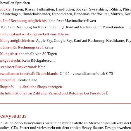
ebevollen Sprüchen
odukte:
Tassen, Kissen, Fußmatten, Handtücher, Socken, Sweatshirts, T-Shirts, Plüs
pfunterlagen, Hundehalsbänder, Hundeleinen, Bandanas, Stoffbeutel, Mützen, Korku
uf auf Rechnung möglich
bis:
kein fixer Maximalbestellwert
Kauf auf Rechnung für Neukunden
Kauf auf Rechnung für Privatkunden
chnungskauf wird abgewickelt von:
Klarna
hlungsmöglichkeiten:
Apple Pay, Google Pay, Kauf auf Rechnung, Kreditkarte, Pa
bühren für Rechnungskauf:
keine
hlungsfrist:
innerhalb von 30 Tagen
ckgaberecht:
Kein Rückgaberecht
stenloser Rückversand:
Nein
rsandkosten innerhalb Deutschlands:
€ 4,95 - versandkostenfrei ab € 75
efergebiet:
Deutschland
Shopinfo
» ähnliche Shops anzeigen
hr Informationen zu Zahlung, Versand und Retouren bei Pawzlove
eavysaurus
r Online-Shop Heavysaurus bietet eine breite Palette an Merchandise-Artikeln der
odies, CDs, Poster und vieles mehr mit dem coolen Heavy-Saurus-Design erwerben.