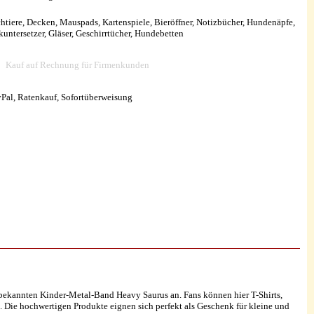
chtiere, Decken, Mauspads, Kartenspiele, Bieröffner, Notizbücher, Hundenäpfe,
ntersetzer, Gläser, Geschirrtücher, Hundebetten
Kauf auf Rechnung für Firmenkunden
yPal, Ratenkauf, Sofortüberweisung
 bekannten Kinder-Metal-Band Heavy Saurus an. Fans können hier T-Shirts,
 Die hochwertigen Produkte eignen sich perfekt als Geschenk für kleine und