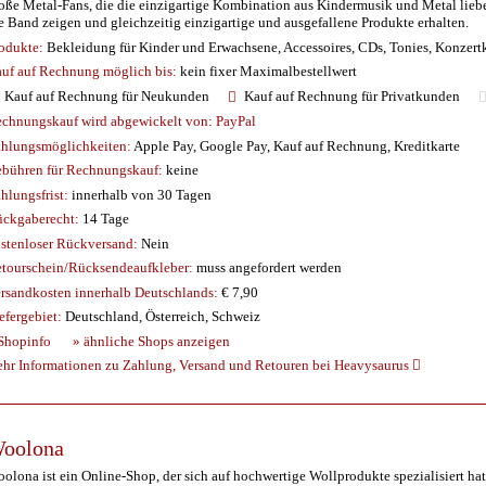
oße Metal-Fans, die die einzigartige Kombination aus Kindermusik und Metal lieb
e Band zeigen und gleichzeitig einzigartige und ausgefallene Produkte erhalten.
odukte:
Bekleidung für Kinder und Erwachsene, Accessoires, CDs, Tonies, Konzert
uf auf Rechnung möglich
bis:
kein fixer Maximalbestellwert
Kauf auf Rechnung für Neukunden
Kauf auf Rechnung für Privatkunden
chnungskauf wird abgewickelt von:
PayPal
hlungsmöglichkeiten:
Apple Pay, Google Pay, Kauf auf Rechnung, Kreditkarte
bühren für Rechnungskauf:
keine
hlungsfrist:
innerhalb von 30 Tagen
ckgaberecht:
14 Tage
stenloser Rückversand:
Nein
tourschein/Rücksendeaufkleber:
muss angefordert werden
rsandkosten innerhalb Deutschlands:
€ 7,90
efergebiet:
Deutschland, Österreich, Schweiz
Shopinfo
» ähnliche Shops anzeigen
hr Informationen zu Zahlung, Versand und Retouren bei Heavysaurus
oolona
olona ist ein Online-Shop, der sich auf hochwertige Wollprodukte spezialisiert ha