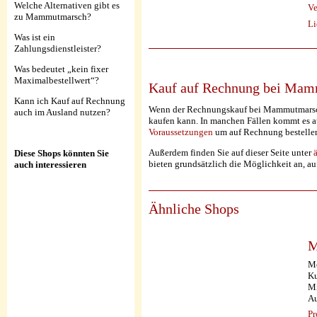
Welche Alternativen gibt es
Ve
zu Mammutmarsch?
Li
Was ist ein
Zahlungsdienstleister?
Was bedeutet „kein fixer
Maximalbestellwert“?
Kauf auf Rechnung bei Mam
Kann ich Kauf auf Rechnung
Wenn der Rechnungskauf bei Mammutmarsch n
auch im Ausland nutzen?
kaufen kann. In manchen Fällen kommt es au
Voraussetzungen
um auf Rechnung bestelle
Außerdem finden Sie auf dieser Seite unter
Diese Shops könnten Sie
bieten grundsätzlich die Möglichkeit an, a
auch interessieren
Ähnliche Shops
M
Mo
Ku
Mi
Au
Pr