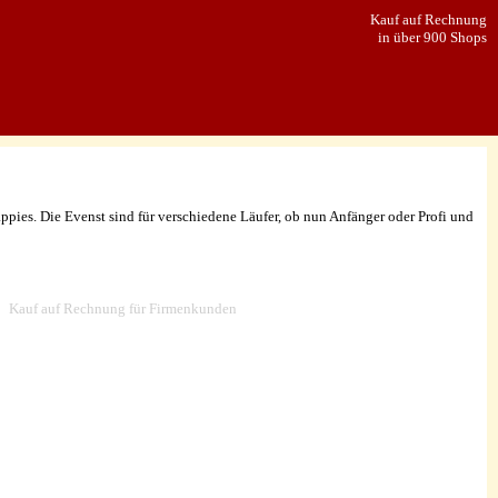
Kauf auf Rechnung
in über 900 Shops
es. Die Evenst sind für verschiedene Läufer, ob nun Anfänger oder Profi und
Info Center
Kauf auf Rechnung für Firmenkunden