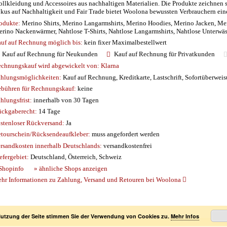
llkleidung und Accessoires aus nachhaltigen Materialien. Die Produkte zeichnen s
kus auf Nachhaltigkeit und Fair Trade bietet Woolona bewussten Verbrauchern ein
odukte:
Merino Shirts, Merino Langarmshirts, Merino Hoodies, Merino Jacken, M
rino Nackenwärmer, Nahtlose T-Shirts, Nahtlose Langarmshirts, Nahtlose Unterwä
uf auf Rechnung möglich
bis:
kein fixer Maximalbestellwert
Kauf auf Rechnung für Neukunden
Kauf auf Rechnung für Privatkunden
chnungskauf wird abgewickelt von:
Klarna
hlungsmöglichkeiten:
Kauf auf Rechnung, Kreditkarte, Lastschrift, Sofortüberwei
bühren für Rechnungskauf:
keine
hlungsfrist:
innerhalb von 30 Tagen
ckgaberecht:
14 Tage
stenloser Rückversand:
Ja
tourschein/Rücksendeaufkleber:
muss angefordert werden
rsandkosten innerhalb Deutschlands:
versandkostenfrei
efergebiet:
Deutschland, Österreich, Schweiz
Shopinfo
» ähnliche Shops anzeigen
hr Informationen zu Zahlung, Versand und Retouren bei Woolona
Nutzung der Seite stimmen Sie der Verwendung von Cookies zu.
Mehr Infos