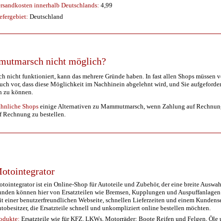
rsandkosten innerhalb Deutschlands:
4,99
efergebiet:
Deutschland
mutmarsch nicht möglich?
icht funktioniert, kann das mehrere Gründe haben. In fast allen Shops müssen ve
ch vor, dass diese Möglichkeit im Nachhinein abgelehnt wird, und Sie aufgeforder
n zu können.
ähnliche Shops
einige Alternativen zu Mammutmarsch, wenn Zahlung auf Rechnung dor
uf Rechnung zu bestellen.
otointegrator
tointegrator ist ein Online-Shop für Autoteile und Zubehör, der eine breite Ausw
nden können hier von Ersatzteilen wie Bremsen, Kupplungen und Auspuffanlagen bi
t einer benutzerfreundlichen Webseite, schnellen Lieferzeiten und einem Kundenser
tobesitzer, die Ersatzteile schnell und unkompliziert online bestellen möchten.
odukte:
Ersatzteile wie für KFZ, LKWs, Motorräder; Boote Reifen und Felgen, Öle 