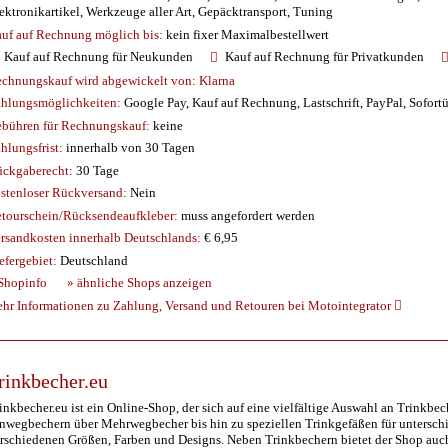
ektronikartikel, Werkzeuge aller Art, Gepäcktransport, Tuning
uf auf Rechnung möglich
bis:
kein fixer Maximalbestellwert
Kauf auf Rechnung für Neukunden
Kauf auf Rechnung für Privatkunden
chnungskauf wird abgewickelt von:
Klarna
hlungsmöglichkeiten:
Google Pay, Kauf auf Rechnung, Lastschrift, PayPal, Sofort
bühren für Rechnungskauf:
keine
hlungsfrist:
innerhalb von 30 Tagen
ckgaberecht:
30 Tage
stenloser Rückversand:
Nein
tourschein/Rücksendeaufkleber:
muss angefordert werden
rsandkosten innerhalb Deutschlands:
€ 6,95
efergebiet:
Deutschland
Shopinfo
» ähnliche Shops anzeigen
hr Informationen zu Zahlung, Versand und Retouren bei Motointegrator
rinkbecher.eu
inkbecher.eu ist ein Online-Shop, der sich auf eine vielfältige Auswahl an Trinkbec
nwegbechern über Mehrwegbecher bis hin zu speziellen Trinkgefäßen für unterschie
rschiedenen Größen, Farben und Designs. Neben Trinkbechern bietet der Shop auc