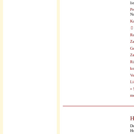
li
Pr
Na
Ka
Re
Za
Ge
Za
Rü
ko
Ve
Li
» 
me
H
De
Ho