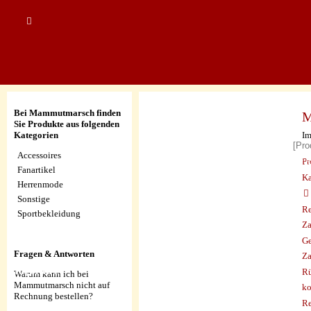
Bei Mammutmarsch finden
M
Sie Produkte aus folgenden
Ich 
Im
Kategorien
kö
Accessoires
auf 
Pr
Fanartikel
Ka
Herrenmode
Sonstige
Re
Sportbekleidung
Za
Ge
Fragen & Antworten
Za
Alle
Kategorien
Rü
Warum kann ich bei
Mammutmarsch nicht auf
ko
Rechnung bestellen?
Re