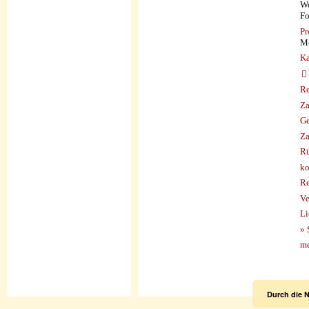
Wo
Fo
Pr
Me
Ka
Re
Za
Ge
Za
Rü
ko
Re
Ve
Li
» 
me
Durch die 