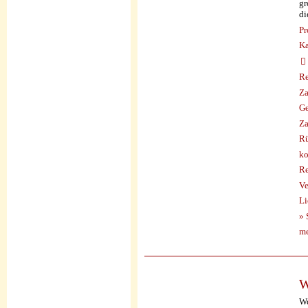
gr
di
Pr
Ka
Re
Za
Ge
Za
Rü
ko
Re
Ve
Li
» 
me
W
Wo