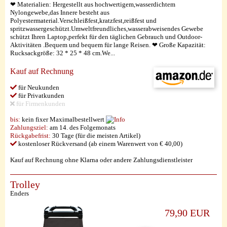
❤ Materialien: Hergestellt aus hochwertigem,wasserdichtem
Nylongewebe,das Innere besteht aus
Polyestermaterial.Verschleißfest,kratzfest,reißfest und
spritzwassergeschützt.Umweltfreundliches,wasserabweisendes Gewebe
schützt Ihren Laptop,perfekt für den täglichen Gebrauch und Outdoor-
Aktivitäten .Bequem und bequem für lange Reisen. ❤ Große Kapazität:
Rucksackgröße: 32 * 25 * 48 cm.We...
Kauf auf Rechnung
für Neukunden
für Privatkunden
für Firmenkunden
bis:
kein fixer Maximalbestellwert
Zahlungsziel:
am 14. des Folgemonats
Rückgabefrist:
30 Tage (für die meisten Artikel)
kostenloser Rückversand (ab einem Warenwert von € 40,00)
Kauf auf Rechnung ohne Klarna oder andere Zahlungsdienstleister
Trolley
Enders
79,90 EUR