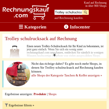
Kauf auf Rechnung
in über 900 Shops
auf Rechnung kaufen.
Kategorien
Infocenter
Trolley schulrucksack auf Rechnung
Einen neuen Trolley-Schulrucksack für Ihr Kind zu bekommen, ist
jetzt ganz einfach. Wenn Sie sich ein wenig unter
rechnungskauf.com umschauen, entdecken Sie nämlich in wenigen
Minuten hochwertige Angebote von vielen ausgewählten Shops.
Was auch immer Ihre Kinder brauchen, in nur ein paar
Augenblicken ist der richtige Trolley auf den Weg zu Ihnen. Neben
Nicht das richtige dabei? Es gibt noch mehr Shops, in
den niedrigen Preisen überzeugen hier nämlich vor allem die
denen Sie Trolley schulrucksack auf Rechnung kaufen
liebevolle Gestaltung und die sehr gute Produktverarbeitung.
können.
Abgerundet werden die ganzen Vorteile durch die Möglichkeit,
unkompliziert per Rechnungskauf zu shoppen.
alle Shops der Kategorie Taschen & Koffer anzeigen »
Ergebnisse anzeigen:
Produkte
|
Shops
Ergebnisse filtern »