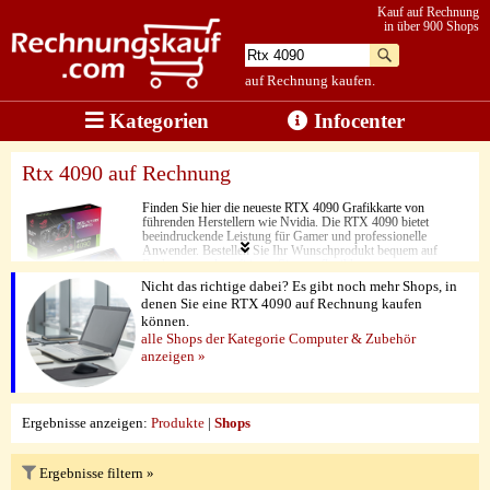
Kauf auf Rechnung
in über 900 Shops
auf Rechnung kaufen.
Kategorien
Infocenter
Rtx 4090 auf Rechnung
Finden Sie hier die neueste RTX 4090 Grafikkarte von
führenden Herstellern wie Nvidia. Die RTX 4090 bietet
beeindruckende Leistung für Gamer und professionelle
Anwender. Bestellen Sie Ihr Wunschprodukt bequem auf
Rechnung und profitieren Sie von flexiblen
Zahlungsmöglichkeiten. Entdecken Sie auf unserer Website die
Nicht das richtige dabei? Es gibt noch mehr Shops, in
Shops, in denen Sie die RTX 4090 auf Rechnung kaufen
denen Sie eine RTX 4090 auf Rechnung kaufen
können.
können.
alle Shops der Kategorie Computer & Zubehör
anzeigen »
Ergebnisse anzeigen:
Produkte
|
Shops
Ergebnisse filtern »