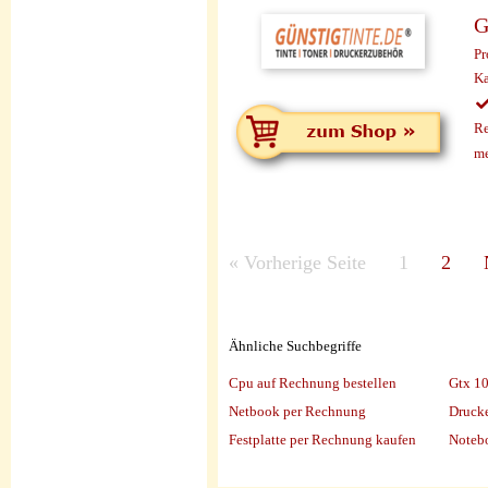
G
Pr
Ka
Re
me
«
Vorherige Seite
1
2
Ähnliche Suchbegriffe
Cpu auf Rechnung bestellen
Gtx 1
Netbook per Rechnung
Druck
Festplatte per Rechnung kaufen
Noteb