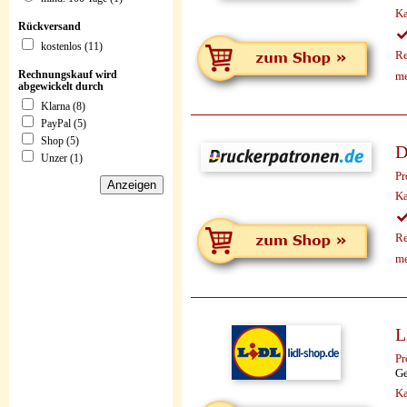
Ka
Rückversand
kostenlos (11)
Re
Rechnungskauf wird
me
abgewickelt durch
Klarna (8)
PayPal (5)
Shop (5)
D
Unzer (1)
Pr
Ka
Re
me
L
Pr
Ge
Ka