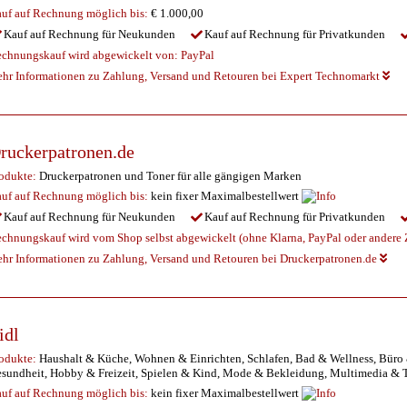
uf auf Rechnung möglich
bis:
€ 1.000,00
Kauf auf Rechnung für Neukunden
Kauf auf Rechnung für Privatkunden
chnungskauf wird abgewickelt von:
PayPal
hr Informationen zu Zahlung, Versand und Retouren bei Expert Technomarkt
ruckerpatronen.de
odukte:
Druckerpatronen und Toner für alle gängigen Marken
uf auf Rechnung möglich
bis:
kein fixer Maximalbestellwert
Kauf auf Rechnung für Neukunden
Kauf auf Rechnung für Privatkunden
chnungskauf wird vom Shop selbst abgewickelt (ohne Klarna, PayPal oder andere Z
hr Informationen zu Zahlung, Versand und Retouren bei Druckerpatronen.de
idl
odukte:
Haushalt & Küche, Wohnen & Einrichten, Schlafen, Bad & Wellness, Büro 
sundheit, Hobby & Freizeit, Spielen & Kind, Mode & Bekleidung, Multimedia &
uf auf Rechnung möglich
bis:
kein fixer Maximalbestellwert