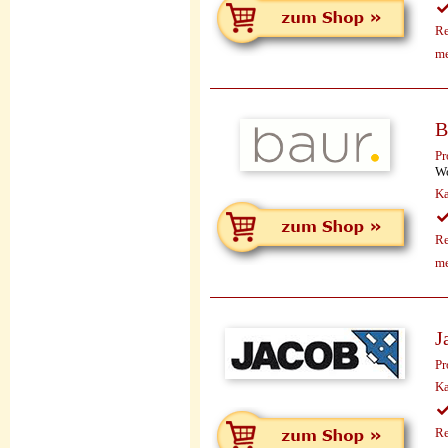
Re
me
B
Pr
Wo
Ka
Re
me
J
Pr
Ka
Re