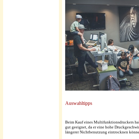
Auswahltipps
Beim Kauf eines Multifunktionsdruckers hab
gut geeignet, da er eine hohe Druckgeschwin
längerer Nichtbenutzung eintrocknen können