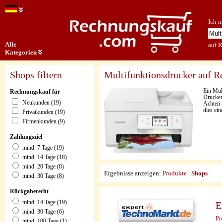
Ich 
Alle
auf 
Kategorien
Shops filtern
Multifunktionsdrucker auf 
Ein Mult
Rechnungskauf für
Drucken
Neukunden (19)
Achten 
dies ei
Privatkunden (19)
Firmenkunden (9)
Zahlungsziel
mind. 7 Tage (19)
mind. 14 Tage (18)
mind. 20 Tage (8)
Ergebnisse anzeigen:
Produkte
|
Shops
mind. 30 Tage (8)
Rückgaberecht
mind. 14 Tage (19)
E
mind. 30 Tage (6)
Pr
mind. 100 Tage (1)