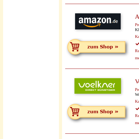
A
Pr
Kl
Ka
Re
me
V
Pr
We
Ka
Re
me