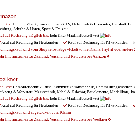
mazon
odukte:
Bücher, Musik, Games, Filme & TV, Elektronik & Computer, Haushalt, Gart
eidung, Schuhe & Uhren, Sport & Freizeit
uf auf Rechnung möglich
bis:
kein fixer Maximalbestellwert
Kauf auf Rechnung für Neukunden
Kauf auf Rechnung für Privatkunden
chnungskauf wird vom Shop selbst abgewickelt (ohne Klarna, PayPal oder andere Z
hr Informationen zu Zahlung, Versand und Retouren bei Amazon
oelkner
odukte:
Computertechnik, Büro, Kommunikationstechnik, Unterhaltungselektronik, A
rkzeug & Werkstatt, Messtechnik, Kabel & Zubehör, Bauelemente, Modellbau, -b
uf auf Rechnung möglich
bis:
kein fixer Maximalbestellwert
Kauf auf Rechnung für Neukunden
Kauf auf Rechnung für Privatkunden
chnungskauf wird abgewickelt von:
Klarna
hr Informationen zu Zahlung, Versand und Retouren bei Voelkner