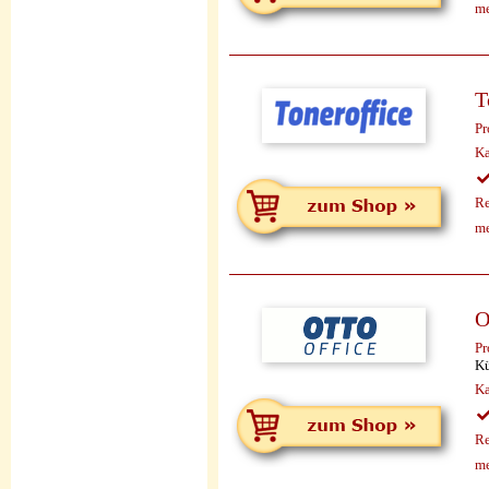
me
T
Pr
Ka
Re
me
O
Pr
Kü
Ka
Re
me