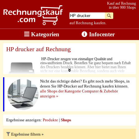
Kauf auf Rechnung
in über 900 Shops
auf Rechnung kaufen.
Kategorien
Infocenter
HP drucker auf Rechnung
HP-Drucker zeugen von einmaliger Qualität und
einwandfreiem Druck. Bestellen Sie ganz bequem nach Erhalt
des Druckers bezahlen können. Aber hier bietet man Ihnen
nicht nur eine komfortable Bestellung, sondern auch viele
andere Vorzüge. Hier sind vor allem die hohe
Druckgeschwindigkeit und Druckqualität zu nennen.
Nicht das richtige dabei? Es gibt noch mehr Shops, in
Abgerundet wird die Qualität des Angebots dabei zu guter
denen Sie HP-Drucker auf Rechnung kaufen können.
Letzt durch die günstigen Preise und den hochwertigen
alle Shops der Kategorie Computer & Zubehör
Service.
anzeigen »
Ergebnisse anzeigen:
Produkte
|
Shops
Ergebnisse filtern »