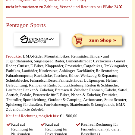
mehr Informationen zu Zahlung, Versand und Retouren bei EBike-24
Pentagon Sports
Produkte:
BMX-Räder, Mountainbikes, Rennräder, Kinder- und
Jugendfahrräder, Singlespeed Räder, Damenfahrräder, Cyclocross - Gravel
Räder, Cruiser, E-Bikes, Klappräder, Crossräder, Cargobikes, Trekkingräder,
Fatbikes, Laufräder, Kindersitze, Anhänger, Nachläufer, Rollentrainer,
Fahradcomputer, Rucksäcke, Taschen, Körbe, Werkzeug & Reparatur,
Schutzbleche, Fahrradschlösser, Fahrradständer, Luftpumpen, Helme,
Beleuchtung, Rampen & Rails, Schutzkleidung, Reifen & Schläuche,
Laufräder, Lenker & Zubehör, Bremsen & Zubehör, Rahmen, Gabeln, Sättel,
Antrieb, Pedale, Ersatzteile für E-Bikes, Naben & Zubehör, Dreiräder,
Tretroller, Sportkleidung, Outdoor & Camping, Actioncams, Stunt Scooter,
Spielzeug für draußen, Fun-Fahrzeuge, Skateboards & Longboards, BMX
Zubehör, Fixie Zubehör
Kauf auf Rechnung möglich
bis:
€ 1.500,00
Kauf auf
Kauf auf
Kauf auf Rechnung für
Rechnung für
Rechnung für
Firmenkunden (ab der 2.
Neukunden
Privatkunden
Bestellung)