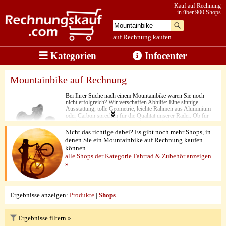
Kauf auf Rechnung
in über 900 Shops
auf Rechnung kaufen.
Kategorien
Infocenter
Mountainbike auf Rechnung
Bei Ihrer Suche nach einem Mountainbike waren Sie noch
nicht erfolgreich? Wir verschaffen Abhilfe: Eine sinnige
Ausstattung, tolle Geometrie, leichte Rahmen aus Aluminium
oder Carbon sprechen für die Qualität unserer Räder. Ob für
den Wettkampf oder den Freizeitspass mit der Familie. Unsere
Räder sind einfach unschlagbar und unentbehrlich für den
Nicht das richtige dabei? Es gibt noch mehr Shops, in
nächsten Trail.
denen Sie ein Mountainbike auf Rechnung kaufen
können.
alle Shops der Kategorie Fahrrad & Zubehör anzeigen
»
Ergebnisse anzeigen:
Produkte
|
Shops
Ergebnisse filtern »