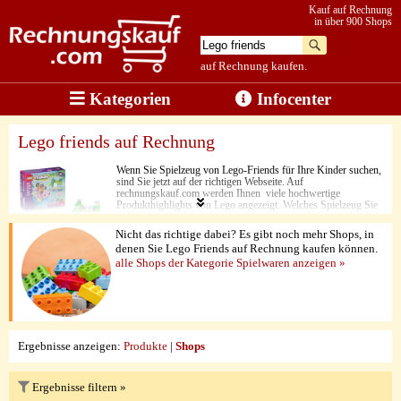
Kauf auf Rechnung
in über 900 Shops
auf Rechnung kaufen.
Kategorien
Infocenter
Lego friends auf Rechnung
Wenn Sie Spielzeug von Lego-Friends für Ihre Kinder suchen,
sind Sie jetzt auf der richtigen Webseite. Auf
rechnungskauf.com werden Ihnen viele hochwertige
Produkthighlights von Lego angezeigt. Welches Spielzeug Sie
auch haben möchten, in nur ein paar Augenblicken ist das
richtige Lego-Spielzeug auf dem Weg zu Ihnen. Und es sind
Nicht das richtige dabei? Es gibt noch mehr Shops, in
nicht nur die günstigen Preise, die überzeugen. Auch die Quali
denen Sie Lego Friends auf Rechnung kaufen können.
und die abwechslungsreichen Themenwelten sind hier
alle Shops der Kategorie Spielwaren anzeigen »
überzeugend. Der sichere und einfache Rechnungskauf ist hier
auch immer möglich.
Ergebnisse anzeigen:
Produkte
|
Shops
Ergebnisse filtern »