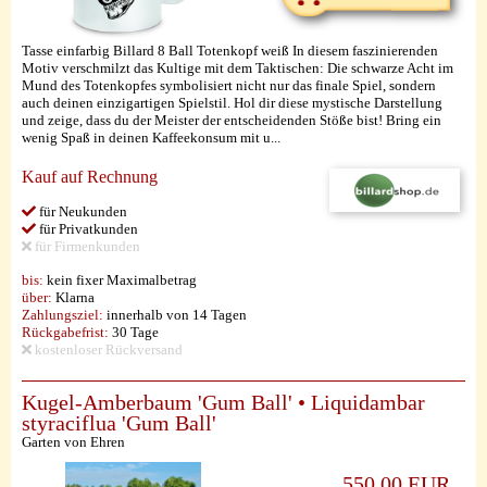
Tasse einfarbig Billard 8 Ball Totenkopf weiß In diesem faszinierenden
Motiv verschmilzt das Kultige mit dem Taktischen: Die schwarze Acht im
Mund des Totenkopfes symbolisiert nicht nur das finale Spiel, sondern
auch deinen einzigartigen Spielstil. Hol dir diese mystische Darstellung
und zeige, dass du der Meister der entscheidenden Stöße bist! Bring ein
wenig Spaß in deinen Kaffeekonsum mit u...
Kauf auf Rechnung
für Neukunden
für Privatkunden
für Firmenkunden
bis:
kein fixer Maximalbetrag
über:
Klarna
Zahlungsziel:
innerhalb von 14 Tagen
Rückgabefrist:
30 Tage
kostenloser Rückversand
Kugel-Amberbaum 'Gum Ball' • Liquidambar
styraciflua 'Gum Ball'
Garten von Ehren
550,00 EUR