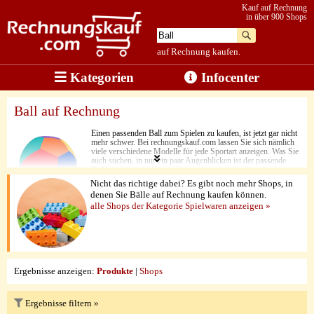
Kauf auf Rechnung
in über 900 Shops
auf Rechnung kaufen.
Kategorien
Infocenter
Ball auf Rechnung
Einen passenden Ball zum Spielen zu kaufen, ist jetzt gar nicht
mehr schwer. Bei rechnungskauf.com lassen Sie sich nämlich
viele verschiedene Modelle für jede Sportart anzeigen. Was Sie
auch suchen, in nur ein paar Augenblicken ist der passende
Ball unterwegs zu Ihnen. Dabei sind es nicht allein die fairen
Preise, die Suchende überzeugen. Auch die
Nicht das richtige dabei? Es gibt noch mehr Shops, in
Verarbeitungsqualität und die edlen Designs sind hier auf dem
denen Sie Bälle auf Rechnung kaufen können.
neuesten Stand, egal, ob es sich um Fußbälle, Basketbälle,
alle Shops der Kategorie Spielwaren anzeigen »
Footbälle oder Spielbälle für Kinder handelt. Zu guter Letzt
besticht hier aber in erster Linie eine Sache. Jedes Produkt
kann ganz einfach per Rechnungskauf bestellt werden.
Ergebnisse anzeigen:
Produkte
|
Shops
Ergebnisse filtern »