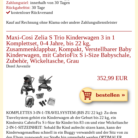
Zahlungsziel:
innerhalb von 30 Tagen
Rückgabefrist:
30 Tage
kostenloser Rückversand
Kauf auf Rechnung ohne Klarna oder andere Zahlungsdienstleister
Maxi-Cosi Zelia S Trio Kinderwagen 3 in 1
Komplettset, 0-4 Jahre, bis 22 kg,
Zusammenklappbar, Kompakt, Verstellbarer Baby
Kinderwagen, mit CabrioFix S i-Size Babyschale,
Zubehör, Wickeltasche, Grau
Dorel Juvenile
352,99 EUR
KOMPLETTES 3-IN-1-TRAVELSYSTEM (BIS ZU 22 kg): Zu dem
Travelsystem gehört ein Kinderwagen ab der Geburt bis 22 kg, ein
Kindersitz CabrioFix S i-Size für Kinder bis 83 cm und eine Wickeltasche
2-IN-1-SITZEINHEIT: Sobald Ihr Kind aufrecht sitzen kann, kann der
Kinderwagenaufbau schnell in ein Buggy verwandelt und der Sitz von zu
den Eltern zugewandt zur Straße hin umgedreht werden OPTIMALER