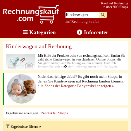
Kauf auf Rechnung
in über 900 Shops
auf Rechnung kaufen.
Kategorien
Infocenter
Kinderwagen auf Rechnung
Mit Hilfe der Produktsuche von rechnungskauf.com finden Sie
zahlreiche Kinderwagen in verschiedenen Online-Shops, die
Sie ganz einfach auf Rechnung kaufen können. Dadurch
können Sie sich nach der Lieferung zuerst in Ruhe davon
überzeugen, dass auch alles ordnungsgemäß funktioniert, und
der Kinderwagen auch in Sachen Handling und
Nicht das richtige dabei? Es gibt noch mehr Shops, in
Produktqualität ihren Vorstellungen entspricht. Schließlich
denen Sie Kinderwagen auf Rechnung kaufen können.
kann man beispielsweise beim Onilne-Kauf kaum beurteilen,
alle Shops der Kategorie Babyartikel anzeigen »
ob der Kinderwagen auch tatsächlich in den Kofferraum passt.
Die Rechnung bezahlen Sie erst, wenn Sie sichergestellt haben,
das auch wirklich alles in Ordnung ist,.
Ergebnisse anzeigen:
Produkte
|
Shops
Ergebnisse filtern »