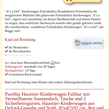
",It´s a Girl", Kinderwagen Folienballon Rosafarbener Folienballon für
neugeborene Mädchen Der glänzende Folienballon Kinderwagen ",It´s a
Girl", eignet sich wunderbar, um deiner Nachbarschaft und deiner Familie
zu zeigen, dass weiblicher Nachwuchs ansteht oder gerade geboren wurde.
Der wunderschöne. rosafarbene Folienballon Kinderwagen ",It´s a Girl", mit
Buggy und ...
Kauf auf Rechnung
für Neukunden
für Privatkunden
für Firmenkunden
bis:
kein fixer Maximalbestellwert
Zahlungsziel:
innerhalb von 30 Tagen
Rückgabefrist:
14 Tage
kostenloser Rückversand
Kauf auf Rechnung ohne Klarna oder andere Zahlungsdienstleister
PawHut Haustier-Kinderwagen Faltbar mit
Verstellbarem Sonnendach, Tasche und 2
Sicherheitsgurten, Haustier-Kinderwagen aus
Oxford-Gewebe und Stahl, 82x47x97 cm, Rot und