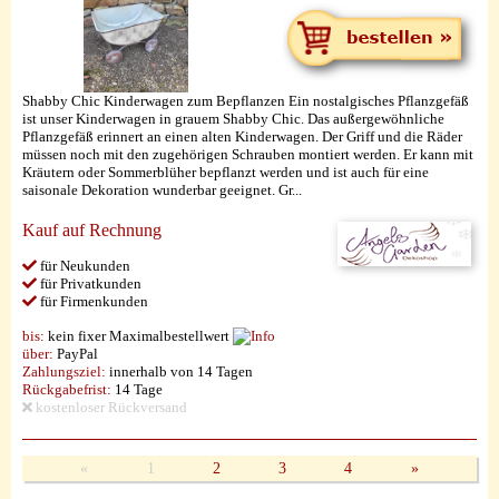
Shabby Chic Kinderwagen zum Bepflanzen Ein nostalgisches Pflanzgefäß
ist unser Kinderwagen in grauem Shabby Chic. Das außergewöhnliche
Pflanzgefäß erinnert an einen alten Kinderwagen. Der Griff und die Räder
müssen noch mit den zugehörigen Schrauben montiert werden. Er kann mit
Kräutern oder Sommerblüher bepflanzt werden und ist auch für eine
saisonale Dekoration wunderbar geeignet. Gr...
Kauf auf Rechnung
für Neukunden
für Privatkunden
für Firmenkunden
bis:
kein fixer Maximalbestellwert
über:
PayPal
Zahlungsziel:
innerhalb von 14 Tagen
Rückgabefrist:
14 Tage
kostenloser Rückversand
«
1
2
3
4
»