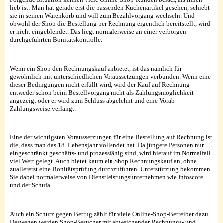
lieb ist: Man hat gerade erst die passenden Küchenartikel gesehen, schiebt
sie in seinen Warenkorb und will zum Bezahlvorgang wechseln. Und
obwohl der Shop die Bestellung per Rechnung eigentlich bereitstellt, wird
er nicht eingeblendet. Das liegt normalerweise an einer verborgen
durchgeführten Bonitätskontrolle.
Wenn ein Shop den Rechnungskauf anbietet, ist das nämlich für
gewöhnlich mit unterschiedlichen Voraussetzungen verbunden. Wenn eine
dieser Bedingungen nicht erfüllt wird, wird der Kauf auf Rechnung
entweder schon beim Bestellvorgang nicht als Zahlungsmöglichkeit
angezeigt oder er wird zum Schluss abgelehnt und eine Vorab-
Zahlungsweise verlangt.
Eine der wichtigsten Voraussetzungen für eine Bestellung auf Rechnung ist
die, dass man das 18. Lebensjahr vollendet hat. Da jüngere Personen nur
eingeschränkt geschäfts- und prozessfähig sind, wird hierauf im Normalfall
viel Wert gelegt. Auch bietet kaum ein Shop Rechnungskauf an, ohne
zuallererst eine Bonitätsprüfung durchzuführen. Unterstützung bekommen
Sie dabei normalerweise von Dienstleistungsunternehmen wie Infoscore
und der Schufa.
Auch ein Schutz gegen Betrug zählt für viele Online-Shop-Betreiber dazu.
Deswegen werden Shop-Besucher mit abweichender Rechnungs- und