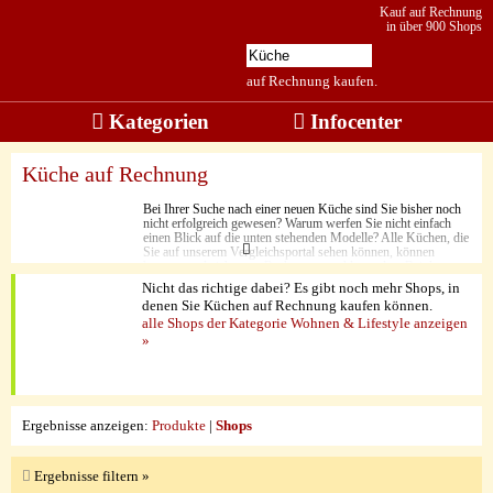
Kauf auf Rechnung
in über 900 Shops
auf Rechnung kaufen.
Kategorien
Infocenter
Küche auf Rechnung
Bei Ihrer Suche nach einer neuen Küche sind Sie bisher noch
nicht erfolgreich gewesen? Warum werfen Sie nicht einfach
einen Blick auf die unten stehenden Modelle? Alle Küchen, die
Sie auf unserem Vergleichsportal sehen können, können
bequem und sicher per Rechnung gezahlt werden. Bei den
ausgewählten Küchen ist nicht die richtige dabei? Dann
Nicht das richtige dabei? Es gibt noch mehr Shops, in
stöbern Sie doch durch unsere Liste an Shops, die Küchen
denen Sie Küchen auf Rechnung kaufen können.
zum Rechnungskauf anbieten und suchen dann direkt bei
alle Shops der Kategorie Wohnen & Lifestyle anzeigen
einem Shop Ihrer Wahl nach der perfekten Küche.
»
Ergebnisse anzeigen:
Produkte
|
Shops
Ergebnisse filtern »