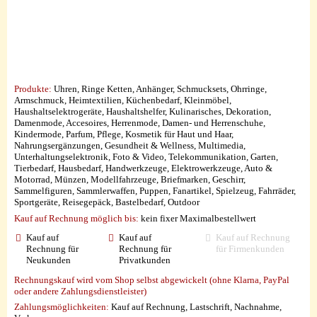
Produkte:
Uhren, Ringe Ketten, Anhänger, Schmucksets, Ohrringe,
Armschmuck, Heimtextilien, Küchenbedarf, Kleinmöbel,
Haushaltselektrogeräte, Haushaltshelfer, Kulinarisches, Dekoration,
Damenmode, Accesoires, Herrenmode, Damen- und Herrenschuhe,
Kindermode, Parfum, Pflege, Kosmetik für Haut und Haar,
Nahrungsergänzungen, Gesundheit & Wellness, Multimedia,
Unterhaltungselektronik, Foto & Video, Telekommunikation, Garten,
Tierbedarf, Hausbedarf, Handwerkzeuge, Elektrowerkzeuge, Auto &
Motorrad, Münzen, Modellfahrzeuge, Briefmarken, Geschirr,
Sammelfiguren, Sammlerwaffen, Puppen, Fanartikel, Spielzeug, Fahrräder,
Sportgeräte, Reisegepäck, Bastelbedarf, Outdoor
Kauf auf Rechnung möglich
bis:
kein fixer Maximalbestellwert
Kauf auf
Kauf auf
Kauf auf Rechnung
Rechnung für
Rechnung für
für Firmenkunden
Neukunden
Privatkunden
Rechnungskauf wird vom Shop selbst abgewickelt (ohne Klarna, PayPal
oder andere Zahlungsdienstleister)
Zahlungsmöglichkeiten:
Kauf auf Rechnung, Lastschrift, Nachnahme,