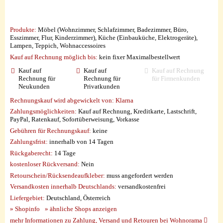
Produkte:
Möbel (Wohnzimmer, Schlafzimmer, Badezimmer, Büro,
Esszimmer, Flur, Kinderzimmer), Küche (Einbauküche, Elektrogeräte),
Lampen, Teppich, Wohnaccessoires
Kauf auf Rechnung möglich
bis:
kein fixer Maximalbestellwert
Kauf auf
Kauf auf
Kauf auf Rechnung
Rechnung für
Rechnung für
für Firmenkunden
Neukunden
Privatkunden
Rechnungskauf wird abgewickelt von:
Klarna
Zahlungsmöglichkeiten:
Kauf auf Rechnung, Kreditkarte, Lastschrift,
PayPal, Ratenkauf, Sofortüberweisung, Vorkasse
Gebühren für Rechnungskauf:
keine
Zahlungsfrist:
innerhalb von 14 Tagen
Rückgaberecht:
14 Tage
kostenloser Rückversand:
Nein
Retourschein/Rücksendeaufkleber:
muss angefordert werden
Versandkosten innerhalb Deutschlands:
versandkostenfrei
Liefergebiet:
Deutschland, Österreich
» Shopinfo
» ähnliche Shops anzeigen
mehr Informationen zu Zahlung, Versand und Retouren bei Wohnorama