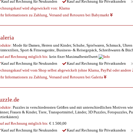
Kauf auf Rechnung für Neukunden
Kauf auf Rechnung für Privatkunden
chnungskauf wird abgewickelt von:
Klarna
hr Informationen zu Zahlung, Versand und Retouren bei Babymarkt
aleria
odukte:
Mode für Damen, Herren und Kinder, Schuhe, Spielwaren, Schmuck, Uhren 
imtextilien, Sport & Fitnessgeräte, Business- & Reisegepäck, Schreibwaren & Büc
uf auf Rechnung möglich
bis:
kein fixer Maximalbestellwert
Kauf auf Rechnung für Neukunden
Kauf auf Rechnung für Privatkunden
chnungskauf wird vom Shop selbst abgewickelt (ohne Klarna, PayPal oder andere Z
hr Informationen zu Zahlung, Versand und Retouren bei Galeria
uzzle.de
odukte:
Puzzles in verschiedensten Größen und mit unterschiedlichen Motiven wie
nner, Frauen & Kinder, Tiere, Transportmittel, Länder, 3D Puzzles, Fotopuzzles, 
rtierkästen)
uf auf Rechnung möglich
bis:
€ 1.500,00
Kauf auf Rechnung für Neukunden
Kauf auf Rechnung für Privatkunden