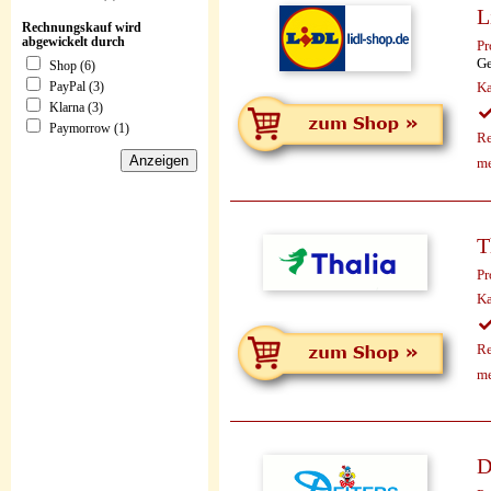
L
Rechnungskauf wird
abgewickelt durch
Pr
Ge
Shop (6)
Ka
PayPal (3)
Klarna (3)
Paymorrow (1)
Re
me
T
Pr
Ka
Re
me
D