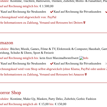
odukte:
Kostüme, Trachten, Halloween, Themen, Zubehör, Motto- & Fanartikel, Plu
uf auf Rechnung möglich
bis:
€ 1.500,00
Kauf auf Rechnung für Neukunden
Kauf auf Rechnung für Privatkunden
chnungskauf wird abgewickelt von:
PayPal
hr Informationen zu Zahlung, Versand und Retouren bei Deiters
mazon
odukte:
Bücher, Musik, Games, Filme & TV, Elektronik & Computer, Haushalt, Gart
eidung, Schuhe & Uhren, Sport & Freizeit
uf auf Rechnung möglich
bis:
kein fixer Maximalbestellwert
Kauf auf Rechnung für Neukunden
Kauf auf Rechnung für Privatkunden
chnungskauf wird vom Shop selbst abgewickelt (ohne Klarna, PayPal oder andere Z
hr Informationen zu Zahlung, Versand und Retouren bei Amazon
orror Shop
odukte:
Kostüme, Make-Up, Masken, Party Deko, Zubehör, Gothic Fashion
uf auf Rechnung möglich
ab:
€ 15,00
bis:
€ 150,00