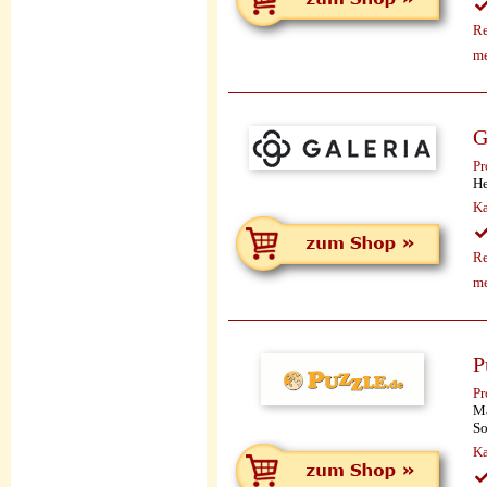
Re
me
G
Pr
He
Ka
Re
me
P
Pr
Mä
So
Ka