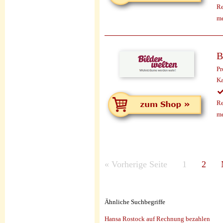
Re
me
B
Pr
Ka
Re
me
«
Vorherige Seite
1
2
Ähnliche Suchbegriffe
Hansa Rostock auf Rechnung bezahlen