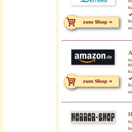
Pr
Ka
Re
me
A
Pr
Kl
Ka
Re
me
H
Pr
Ka