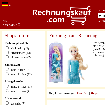
Ich 
Alle
auf 
Kategorien
Shops filtern
Eiskönigin auf Rechnung
Der Rechnun
Rechnungskauf für
Sie Artike
Neukunden (13)
genießen Si
werden sic
Privatkunden (13)
dabei zu gu
Firmenkunden (2)
Zahlungsziel
mind. 7 Tage (13)
mind. 14 Tage (12)
Rückgaberecht
mind. 14 Tage (13)
mind. 30 Tage (4)
Ergebnisse anzeigen:
Produkte
|
Shops
Rückversand
kostenlos (7)