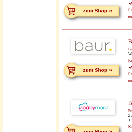
Re
me
B
Pr
Wo
Ka
Re
me
B
Pr
Zw
Tr
Ka