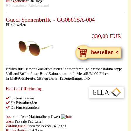
Rückgabefrist:
30 Tage
kostenloser Rückversand
Gucci Sonnenbrille - GG0881SA-004
Ella Juwelen
330,00 EUR
Brillen für: Damen Glasfarbe: braunRahmenfarbe: goldfarbenRahmentyp:
VollrandBrillenform: RundRahmenmaterial: MetallUV400 Filter:
Ja MaßeGlasbreite: 59Stegbreite: 19Bügellänge: 145
Kauf auf Rechnung
für Neukunden
für Privatkunden
für Firmenkunden
bis:
kein fixer Maximalbestellwert
über:
Paysafe Pay Later
Zahlungsziel:
innerhalb von 14 Tagen
Rückgabefrist:
14 Tage