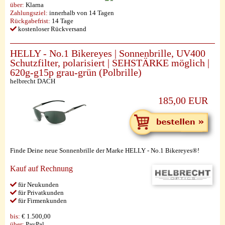
über:
Klarna
Zahlungsziel:
innerhalb von 14 Tagen
Rückgabefrist:
14 Tage
kostenloser Rückversand
HELLY - No.1 Bikereyes | Sonnenbrille, UV400
Schutzfilter, polarisiert | SEHSTÄRKE möglich |
620g-g15p grau-grün (Polbrille)
helbrecht DACH
185,00 EUR
Finde Deine neue Sonnenbrille der Marke HELLY - No.1 Bikereyes®!
Kauf auf Rechnung
für Neukunden
für Privatkunden
für Firmenkunden
bis:
€ 1.500,00
über:
PayPal