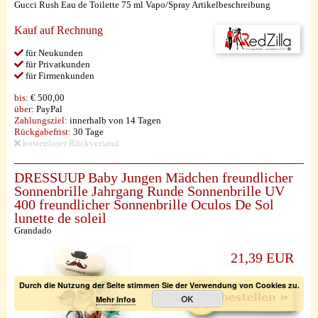
Gucci Rush Eau de Toilette 75 ml Vapo/Spray Artikelbeschreibung
Kauf auf Rechnung
für Neukunden
für Privatkunden
für Firmenkunden
bis:
€ 500,00
über:
PayPal
Zahlungsziel:
innerhalb von 14 Tagen
Rückgabefrist:
30 Tage
kostenloser Rückversand
DRESSUUP Baby Jungen Mädchen freundlicher
Sonnenbrille Jahrgang Runde Sonnenbrille UV
400 freundlicher Sonnenbrille Oculos De Sol
lunette de soleil
Grandado
21,39 EUR
Durch die Nutzung der Seite stimmen Sie der Verwendung von Cookies zu.
OK
Mehr Infos