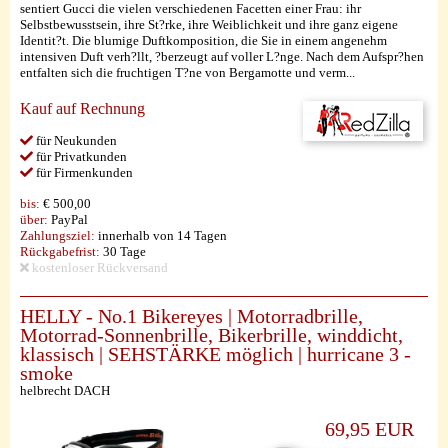
sentiert Gucci die vielen verschiedenen Facetten einer Frau: ihr
Selbstbewusstsein, ihre St?rke, ihre Weiblichkeit und ihre ganz eigene
Identit?t. Die blumige Duftkomposition, die Sie in einem angenehm
intensiven Duft verh?llt, ?berzeugt auf voller L?nge. Nach dem Aufspr?hen
entfalten sich die fruchtigen T?ne von Bergamotte und verm...
Kauf auf Rechnung
für Neukunden
für Privatkunden
für Firmenkunden
bis:
€ 500,00
über:
PayPal
Zahlungsziel:
innerhalb von 14 Tagen
Rückgabefrist:
30 Tage
kostenloser Rückversand
HELLY - No.1 Bikereyes | Motorradbrille,
Motorrad-Sonnenbrille, Bikerbrille, winddicht,
klassisch | SEHSTÄRKE möglich | hurricane 3 -
smoke
helbrecht DACH
69,95 EUR