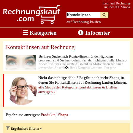
Kauf auf Rechnung
in über 900 Shops
auf Rechnung kaufen.
Kategorien
Infocenter
Kontaktlinsen auf Rechnung
Bei Ihrer Suche nach Kontaktlinsen für den täglichen
Gebrauch sind Sie hier definitiv an der richtigen Stelle. Ebenso
finden Sie hier eine große Auswahl an Motivlinsen für einen
krönenden Abschluss Ihres Karnevalkostüms. Für jede
Sehstärke ist etwas dabei. Dafür sorgt die große Auswahl an
unterschiedlichen Online-Shops, die Kontaktlinsen in bester
Nicht das richtige dabei? Es gibt noch mehr Shops, in
Qualität und zu den besten Preisen anbieten. Und das Beste
denen Sie Kontaktlinsen auf Rechnung kaufen können.
dabei: Sie können die Kontaktlinsen ganz leicht per
alle Shops der Kategorie Kontaktlinsen & Brillen
Rechnungskauf bestellen.
anzeigen »
Ergebnisse anzeigen:
Produkte
|
Shops
Ergebnisse filtern »