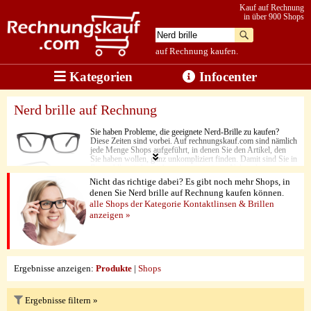
Kauf auf Rechnung
in über 900 Shops
auf Rechnung kaufen.
Kategorien
Infocenter
Nerd brille auf Rechnung
Sie haben Probleme, die geeignete Nerd-Brille zu kaufen?
Diese Zeiten sind vorbei. Auf rechnungskauf.com sind nämlich
jede Menge Shops aufgeführt, in denen Sie den Artikel, den
Sie haben wollen, ganz unkompliziert finden. Damit sind Sie in
Ihrem Alltag jederzeit bestens ausgerüstet. Neben den
günstigen Preisen überzeugen hier nämlich vor allem die Style-
Nicht das richtige dabei? Es gibt noch mehr Shops, in
vielfalt und die sehr gute Produktverarbeitung. Einer der
denen Sie Nerd brille auf Rechnung kaufen können.
wichtigsten Vorzüge bei der Bestellung von Nerd-Brillen
alle Shops der Kategorie Kontaktlinsen & Brillen
besteht aber darin, dass Sie hier jedes Produkt ganz leicht auf
Rechnung kaufen können.
anzeigen »
Ergebnisse anzeigen:
Produkte
|
Shops
Ergebnisse filtern »