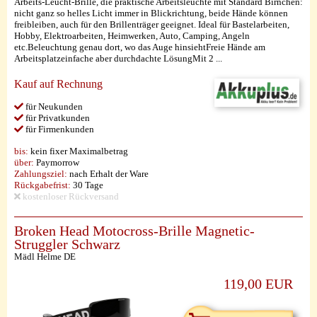
Arbeits-Leucht-Brille, die praktische Arbeitsleuchte mit Standard Birnchen:
nicht ganz so helles Licht immer in Blickrichtung, beide Hände können
freibleiben, auch für den Brillenträger geeignet. Ideal für Bastelarbeiten,
Hobby, Elektroarbeiten, Heimwerken, Auto, Camping, Angeln
etc.Beleuchtung genau dort, wo das Auge hinsiehtFreie Hände am
Arbeitsplatzeinfache aber durchdachte LösungMit 2 ...
Kauf auf Rechnung
für Neukunden
für Privatkunden
für Firmenkunden
bis:
kein fixer Maximalbetrag
über:
Paymorrow
Zahlungsziel:
nach Erhalt der Ware
Rückgabefrist:
30 Tage
kostenloser Rückversand
Broken Head Motocross-Brille Magnetic-
Struggler Schwarz
Mädl Helme DE
119,00 EUR