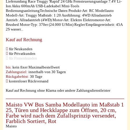
Lieferumfang Race Truggy 'Rapid' 24 GHz Fernsteuerungsanlage 7.4V Li-
Ion Akku 600mAh USB-Ladekabel Mini-Tools
BedienungsanleitungTechnische Daten Produkt-Art: RC Modellauto
Modell-Art: Truggy Maßstab: 1:20 Ausführung: 4WD Allradantrieb
Antrieb: Allradantrieb (4WD) Motor-Art: Elektro Elektromotor-Art:
Brushed Motor-Typ: 370er (24.000 U/Min) Regler/Empfängereinheit: 45A
2S wasser...
Kauf auf Rechnung
für Neukunden
für Privatkunden
für Firmenkunden
bis:
kein fixer Maximalbestellwert
Zahlungsziel:
innerhalb von 30 Tagen
Rückgabefrist:
30 Tage
kostenloser Rückversand
Kauf auf Rechnung ohne Klarna oder andere Zahlungsdienstleister
Maisto VW Bus Samba Modellauto im Maßstab 1
25, Türen und Heckklappe zum Öffnen, 20 cm,
Farbe wird nach dem Zufallsprinzip versendet,
Farblich Sortiert, Rot
Maisto