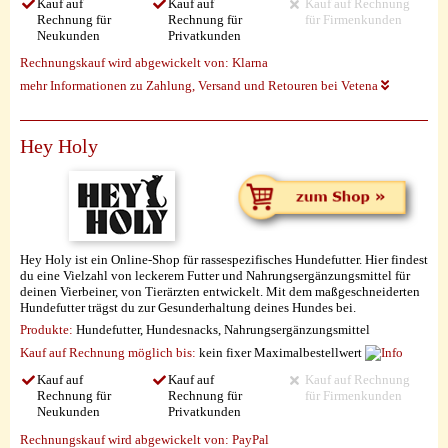
Kauf auf
Kauf auf
Kauf auf Rechnung
Rechnung für
Rechnung für
für Firmenkunden
Neukunden
Privatkunden
Rechnungskauf wird abgewickelt von:
Klarna
mehr Informationen zu Zahlung, Versand und Retouren bei Vetena
Hey Holy
Hey Holy ist ein Online-Shop für rassespezifisches Hundefutter. Hier findest
du eine Vielzahl von leckerem Futter und Nahrungsergänzungsmittel für
deinen Vierbeiner, von Tierärzten entwickelt. Mit dem maßgeschneiderten
Hundefutter trägst du zur Gesunderhaltung deines Hundes bei.
Produkte:
Hundefutter, Hundesnacks, Nahrungsergänzungsmittel
Kauf auf Rechnung möglich
bis:
kein fixer Maximalbestellwert
Kauf auf
Kauf auf
Kauf auf Rechnung
Rechnung für
Rechnung für
für Firmenkunden
Neukunden
Privatkunden
Rechnungskauf wird abgewickelt von:
PayPal