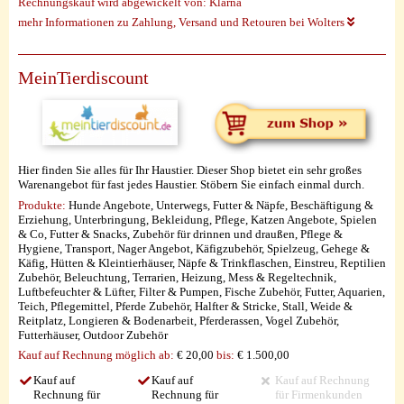
Rechnungskauf wird abgewickelt von:
Klarna
mehr Informationen zu Zahlung, Versand und Retouren bei Wolters
MeinTierdiscount
Hier finden Sie alles für Ihr Haustier. Dieser Shop bietet ein sehr großes
Warenangebot für fast jedes Haustier. Stöbern Sie einfach einmal durch.
Produkte:
Hunde Angebote, Unterwegs, Futter & Näpfe, Beschäftigung &
Erziehung, Unterbringung, Bekleidung, Pflege, Katzen Angebote, Spielen
& Co, Futter & Snacks, Zubehör für drinnen und draußen, Pflege &
Hygiene, Transport, Nager Angebot, Käfigzubehör, Spielzeug, Gehege &
Käfig, Hütten & Kleintierhäuser, Näpfe & Trinkflaschen, Einstreu, Reptilien
Zubehör, Beleuchtung, Terrarien, Heizung, Mess & Regeltechnik,
Luftbefeuchter & Lüfter, Filter & Pumpen, Fische Zubehör, Futter, Aquarien,
Teich, Pflegemittel, Pferde Zubehör, Halfter & Stricke, Stall, Weide &
Reitplatz, Longieren & Bodenarbeit, Pferderassen, Vogel Zubehör,
Futterhäuser, Outdoor Zubehör
Kauf auf Rechnung möglich
ab:
€ 20,00
bis:
€ 1.500,00
Kauf auf
Kauf auf
Kauf auf Rechnung
Rechnung für
Rechnung für
für Firmenkunden