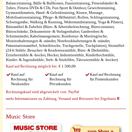
Balancetraining, Bälle & Ballkissen, Faszientraining, Fitnessbänder &
Tubes, Fitness DVDs & CDs, Fun-Sport & Outdoor, Gewichtstraining,
Gymnastikmatten, Hand- & Gelenktraining, Kissen, Massage,
Mobilisationstraining, Pflege- & Hilfsmittel, Rollen, Schlingentraining,
Schwingstäbe, Walking & Running, Widerstandstraining, Yoga & Pilates),
Büromöbel & Zubehör (Büro- & Arbeitsbeleuchtung, Bürocontainer,
Büroschränke, Dokumenten- & Vorlagenhalter, Garderoben &
Schirmständer, Kabelmanagement, Konferenz- & Meetingtische,
Monitorhalterungen & -ständer, Notebookhalterungen & -ständer,
Präsentationsmöbel, Schreibtische, Tischgestelle, Tischplatten), Sitzmöbel
(24-h Stühle, Besucher- & Konferenzsstühle, Büro- & Drehstühle,
Erzieherstühle & -hocker, Hocker, Industriestühle, Kinderhochstühle,
Kinder- & Jugendstühle, Steh- & Sitzhilfen, Tätowierstühle & -hocker)
Kauf auf Rechnung möglich
bis:
€ 1.500,00
Kauf auf
Kauf auf
Kauf auf Rechnung
Rechnung für
Rechnung für
für Firmenkunden
Neukunden
Privatkunden
Rechnungskauf wird abgewickelt von:
PayPal
mehr Informationen zu Zahlung, Versand und Retouren bei Ergobasis
Music Store