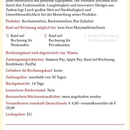
jeder Hobbykoch das passende Equipment. Die Produkte zeichnen sich
durch ihre Funktionalität, Langlebigkeit und innovative Designs aus.
Zudem legt Lurch großen Wert auf Nachhaltigkeit und
Umweltfreundlichkeit bei der Herstellung seiner Produkte.
Produkte:
Kochutensilien, Backutensilien, Bar-Zubehör
Kauf auf Rechnung möglich
bis:
kein fixer Maximalbestellwert
Kauf auf
Kauf auf
Kauf auf Rechnung
Rechnung für
Rechnung für
für Firmenkunden
Neukunden
Privatkunden
Rechnungskauf wird abgewickelt von:
Klarna
Zahlungsmöglichkeiten:
Amazon Pay, Apple Pay, Kauf auf Rechnung,
Kreditkarte, PayPal
Gebühren für Rechnungskauf:
keine
Zahlungsfrist:
innerhalb von 30 Tagen
Rückgaberecht:
14 Tage
kostenloser Rückversand:
Nein
Retourschein/Rücksendeaufkleber:
muss angefordert werden
Versandkosten innerhalb Deutschlands:
€ 4,90- versandkostenfrei ab €
29,90
Liefergebiet:
EU