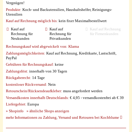
Vergnügen!
Produkte:
Koch- und Backutensilien, Haushaltshelfer, Reinigungs-
Utensilien
Kauf auf Rechnung möglich
bis:
kein fixer Maximalbestellwert
Kauf auf
Kauf auf
Kauf auf Rechnung
Rechnung für
Rechnung für
für Firmenkunden
Neukunden
Privatkunden
Rechnungskauf wird abgewickelt von:
Klarna
Zahlungsmöglichkeiten:
Kauf auf Rechnung, Kreditkarte, Lastschrift,
PayPal
Gebühren für Rechnungskauf:
keine
Zahlungsfrist:
innerhalb von 30 Tagen
Rückgaberecht:
14 Tage
kostenloser Rückversand:
Nein
Retourschein/Rücksendeaufkleber:
muss angefordert werden
Versandkosten innerhalb Deutschlands:
€ 4,95 - versandkostenfrei ab € 39
Liefergebiet:
Europa
» Shopinfo
» ähnliche Shops anzeigen
mehr Informationen zu Zahlung, Versand und Retouren bei Kochblume