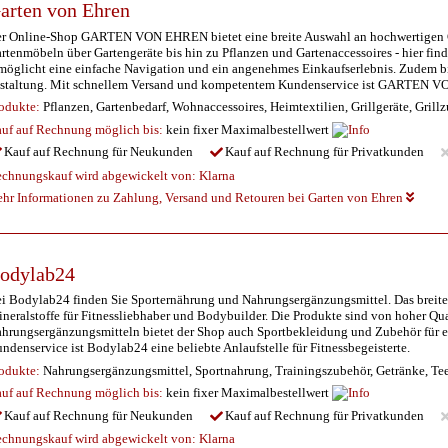
arten von Ehren
r Online-Shop GARTEN VON EHREN bietet eine breite Auswahl an hochwertigen Gar
rtenmöbeln über Gartengeräte bis hin zu Pflanzen und Gartenaccessoires - hier find
möglicht eine einfache Navigation und ein angenehmes Einkaufserlebnis. Zudem bie
staltung. Mit schnellem Versand und kompetentem Kundenservice ist GARTEN VON 
odukte:
Pflanzen, Gartenbedarf, Wohnaccessoires, Heimtextilien, Grillgeräte, Gril
uf auf Rechnung möglich
bis:
kein fixer Maximalbestellwert
Kauf auf Rechnung für Neukunden
Kauf auf Rechnung für Privatkunden
chnungskauf wird abgewickelt von:
Klarna
hr Informationen zu Zahlung, Versand und Retouren bei Garten von Ehren
odylab24
i Bodylab24 finden Sie Sporternährung und Nahrungsergänzungsmittel. Das breite 
neralstoffe für Fitnessliebhaber und Bodybuilder. Die Produkte sind von hoher Q
hrungsergänzungsmitteln bietet der Shop auch Sportbekleidung und Zubehör für e
ndenservice ist Bodylab24 eine beliebte Anlaufstelle für Fitnessbegeisterte.
odukte:
Nahrungsergänzungsmittel, Sportnahrung, Trainingszubehör, Getränke, Tee
uf auf Rechnung möglich
bis:
kein fixer Maximalbestellwert
Kauf auf Rechnung für Neukunden
Kauf auf Rechnung für Privatkunden
chnungskauf wird abgewickelt von:
Klarna