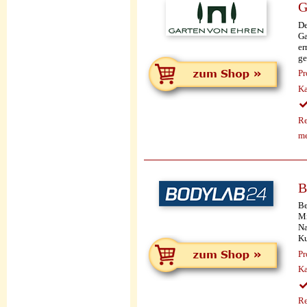
G
De
Ga
er
ge
Pr
Ka
Re
me
B
Be
Mi
Na
Ku
Pr
Ka
Re