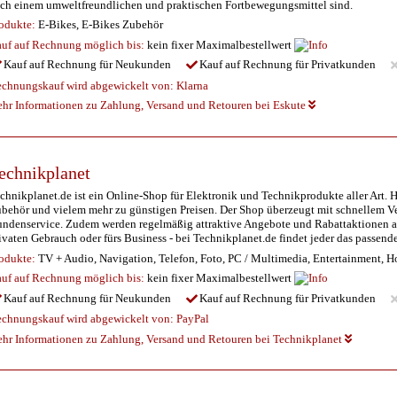
ch einem umweltfreundlichen und praktischen Fortbewegungsmittel sind.
odukte:
E-Bikes, E-Bikes Zubehör
uf auf Rechnung möglich
bis:
kein fixer Maximalbestellwert
Kauf auf Rechnung für Neukunden
Kauf auf Rechnung für Privatkunden
chnungskauf wird abgewickelt von:
Klarna
hr Informationen zu Zahlung, Versand und Retouren bei Eskute
echnikplanet
chnikplanet.de ist ein Online-Shop für Elektronik und Technikprodukte aller Art. 
behör und vielem mehr zu günstigen Preisen. Der Shop überzeugt mit schnellem V
ndenservice. Zudem werden regelmäßig attraktive Angebote und Rabattaktionen an
ivaten Gebrauch oder fürs Business - bei Technikplanet.de findet jeder das passende
odukte:
TV + Audio, Navigation, Telefon, Foto, PC / Multimedia, Entertainment, H
uf auf Rechnung möglich
bis:
kein fixer Maximalbestellwert
Kauf auf Rechnung für Neukunden
Kauf auf Rechnung für Privatkunden
chnungskauf wird abgewickelt von:
PayPal
hr Informationen zu Zahlung, Versand und Retouren bei Technikplanet