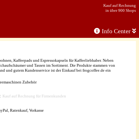
Kauf auf Rechnung
in über 900 Shops
Info Center
ebohnen, Kaffeepads und Espressokapseln für Kaffeeliebhaber. Neben
lchaufschäumer und Tassen im Sortiment. Die Produkte stammen von
d und gutem Kundenservice ist der Einkauf bei frogcoffee.de ein
ffeemaschinen Zubehör
Kauf auf Rechnung für Firmenkunden
ayPal, Ratenkauf, Vorkasse