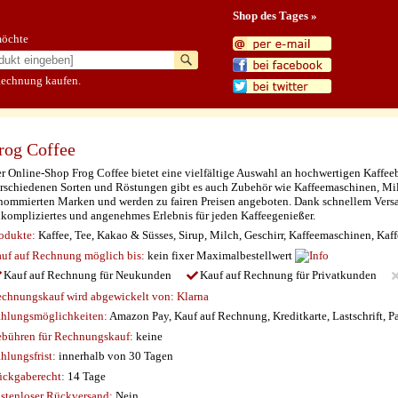
Shop des Tages »
möchte
Rechnung kaufen.
rog Coffee
r Online-Shop Frog Coffee bietet eine vielfältige Auswahl an hochwertigen Kaffe
rschiedenen Sorten und Röstungen gibt es auch Zubehör wie Kaffeemaschinen, Mi
nommierten Marken und werden zu fairen Preisen angeboten. Dank schnellem Versan
kompliziertes und angenehmes Erlebnis für jeden Kaffeegenießer.
odukte:
Kaffee, Tee, Kakao & Süsses, Sirup, Milch, Geschirr, Kaffeemaschinen, Ka
uf auf Rechnung möglich
bis:
kein fixer Maximalbestellwert
Kauf auf Rechnung für Neukunden
Kauf auf Rechnung für Privatkunden
chnungskauf wird abgewickelt von:
Klarna
hlungsmöglichkeiten:
Amazon Pay, Kauf auf Rechnung, Kreditkarte, Lastschrift, P
bühren für Rechnungskauf:
keine
hlungsfrist:
innerhalb von 30 Tagen
ckgaberecht:
14 Tage
stenloser Rückversand:
Nein