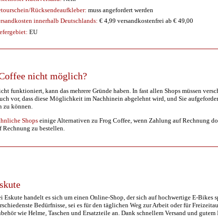
tourschein/Rücksendeaufkleber:
muss angefordert werden
rsandkosten innerhalb Deutschlands:
€ 4,99 versandkostenfrei ab € 49,00
efergebiet:
EU
Coffee nicht möglich?
ht funktioniert, kann das mehrere Gründe haben. In fast allen Shops müssen vers
ch vor, dass diese Möglichkeit im Nachhinein abgelehnt wird, und Sie aufgeforder
n zu können.
ähnliche Shops
einige Alternativen zu Frog Coffee, wenn Zahlung auf Rechnung dort 
uf Rechnung zu bestellen.
skute
i Eskute handelt es sich um einen Online-Shop, der sich auf hochwertige E-Bikes sp
rschiedenste Bedürfnisse, sei es für den täglichen Weg zur Arbeit oder für Freizei
behör wie Helme, Taschen und Ersatzteile an. Dank schnellem Versand und gutem Kun