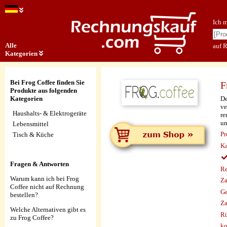
Ich 
Alle
auf 
Kategorien
Bei Frog Coffee finden Sie
F
Produkte aus folgenden
De
Kategorien
ve
Haushalts- & Elektrogeräte
re
un
Lebensmittel
Pr
Tisch & Küche
Ka
Fragen & Antworten
Re
Warum kann ich bei Frog
Za
Coffee nicht auf Rechnung
Ge
bestellen?
Za
Welche Alternativen gibt es
Rü
zu Frog Coffee?
ko