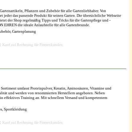
tenartikeln, Pflanzen und Zubehör für alle Gartenliebhaber. Von
et jeder das passende Produkt für seinen Garten. Die übersichtliche Webseite
tet der Shop regelmäßig Tipps und Tricks für die Gartenpflege und -
EHREN die ideale Anlaufstelle für alle Gartenfreunde.
lzubehör, Gartenplanung
Kauf auf Rechnung für Firmenkunden
Sortiment umfasst Proteinpulver, Kreatin, Aminosäuren, Vitamine und
ualität und werden von renommierten Herstellern angeboten. Neben
in effektives Training an. Mit schnellem Versand und kompetentem
s, Sportkleidung
Kauf auf Rechnung für Firmenkunden