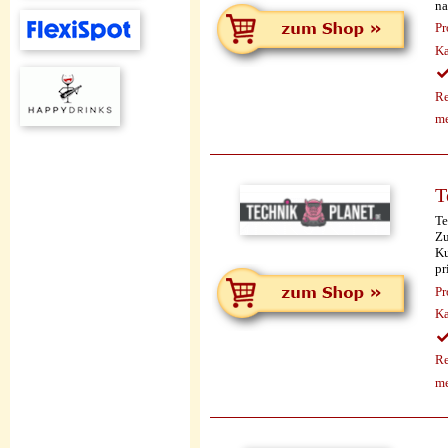
na
Pr
Ka
Re
me
T
Te
Zu
Ku
pr
Pr
Ka
Re
me