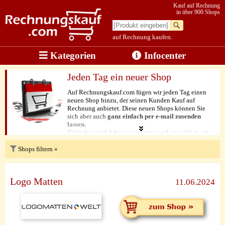
Kauf auf Rechnung
in über 900 Shops
auf Rechnung kaufen.
Kategorien
Infocenter
Jeden Tag ein neuer Shop
Auf Rechnungskauf.com fügen wir jeden Tag einen
neuen Shop hinzu, der seinen Kunden Kauf auf
Rechnung anbietet. Diese neuen Shops können Sie
sich aber auch
ganz einfach per e-mail zusenden
lassen.
Einfach e-mail Adresse eintragen und auswählen, ob
Sie täglich über den aktuellen Shop des Tages
informiert werden möchten, oder einmal pro Woche
Shops filtern »
eine e-mail mit allen neuen Shops der letzten Woche
bekommen wollen.
Logo Matten
e-mail
*
11.06.2024
Wie möchten Sie über neue Shops informiert