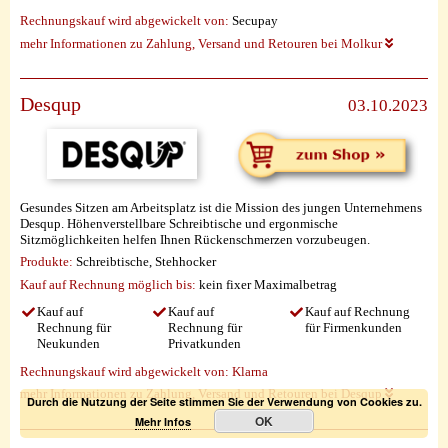
Rechnungskauf wird abgewickelt von:
Secupay
mehr Informationen zu Zahlung, Versand und Retouren bei Molkur
Desqup
03.10.2023
Gesundes Sitzen am Arbeitsplatz ist die Mission des jungen Unternehmens
Desqup. Höhenverstellbare Schreibtische und ergonmische
Sitzmöglichkeiten helfen Ihnen Rückenschmerzen vorzubeugen.
Produkte:
Schreibtische, Stehhocker
Kauf auf Rechnung möglich
bis:
kein fixer Maximalbetrag
Kauf auf
Kauf auf
Kauf auf Rechnung
Rechnung für
Rechnung für
für Firmenkunden
Neukunden
Privatkunden
Rechnungskauf wird abgewickelt von:
Klarna
mehr Informationen zu Zahlung, Versand und Retouren bei Desqup
Durch die Nutzung der Seite stimmen Sie der Verwendung von Cookies zu.
OK
Mehr Infos