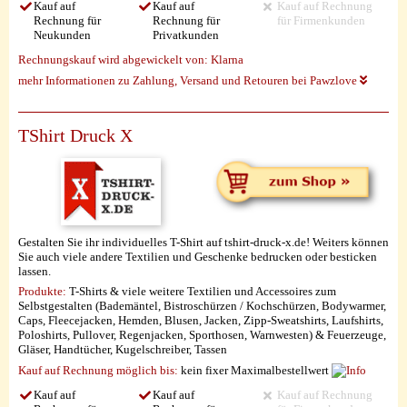
Kauf auf
Kauf auf
Kauf auf Rechnung
Rechnung für
Rechnung für
für Firmenkunden
Neukunden
Privatkunden
Rechnungskauf wird abgewickelt von:
Klarna
mehr Informationen zu Zahlung, Versand und Retouren bei Pawzlove
TShirt Druck X
Gestalten Sie ihr individuelles T-Shirt auf tshirt-druck-x.de! Weiters können
Sie auch viele andere Textilien und Geschenke bedrucken oder besticken
lassen.
Produkte:
T-Shirts & viele weitere Textilien und Accessoires zum
Selbstgestalten (Bademäntel, Bistroschürzen / Kochschürzen, Bodywarmer,
Caps, Fleecejacken, Hemden, Blusen, Jacken, Zipp-Sweatshirts, Laufshirts,
Poloshirts, Pullover, Regenjacken, Sporthosen, Warnwesten) & Feuerzeuge,
Gläser, Handtücher, Kugelschreiber, Tassen
Kauf auf Rechnung möglich
bis:
kein fixer Maximalbestellwert
Kauf auf
Kauf auf
Kauf auf Rechnung