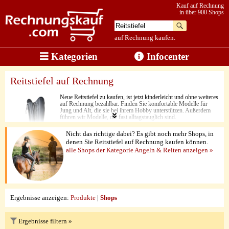
Kauf auf Rechnung
in über 900 Shops
auf Rechnung kaufen.
Kategorien
Infocenter
Reitstiefel auf Rechnung
Neue Reitstiefel zu kaufen, ist jetzt kinderleicht und ohne weiteres
auf Rechnung bezahlbar. Finden Sie komfortable Modelle für
Jung und Alt, die sie bei ihrem Hobby unterstützen. Außerdem
führen wir Modelle, die fast alltagstauglich sind.
Nicht das richtige dabei? Es gibt noch mehr Shops, in
denen Sie Reitstiefel auf Rechnung kaufen können.
alle Shops der Kategorie Angeln & Reiten anzeigen »
Ergebnisse anzeigen:
Produkte
|
Shops
Ergebnisse filtern »