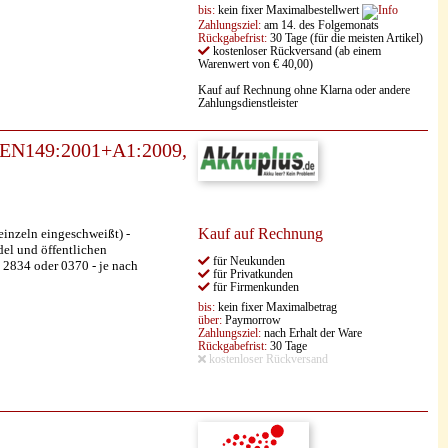
bis:
kein fixer Maximalbestellwert
Zahlungsziel:
am 14. des Folgemonats
Rückgabefrist:
30 Tage (für die meisten Artikel)
kostenloser Rückversand (ab einem
Warenwert von € 40,00)
Kauf auf Rechnung ohne Klarna oder andere
Zahlungsdienstleister
IN EN149:2001+A1:2009,
Kauf auf Rechnung
einzeln eingeschweißt) -
el und öffentlichen
für Neukunden
 2834 oder 0370 - je nach
für Privatkunden
für Firmenkunden
bis:
kein fixer Maximalbetrag
über:
Paymorrow
Zahlungsziel:
nach Erhalt der Ware
Rückgabefrist:
30 Tage
kostenloser Rückversand