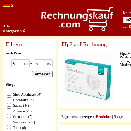
Ich 
Alle
auf 
Kategorien
Filtern
Ffp2 auf Rechnung
nach Preis
Ffp2 Ma
Pandemi
prüfen,
€
-
€
Masken 
Shops
Shop Apotheke (80)
DocMorris (57)
Satiata (44)
Amazon (25)
Ergebnisse anzeigen:
Produkte
|
Shops
Contorion (7)
Wohnorama (7)
Toom (6)