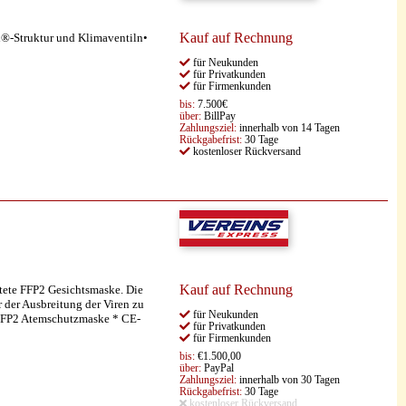
Kauf auf Rechnung
h®-Struktur und Klimaventiln•
für Neukunden
für Privatkunden
für Firmenkunden
bis:
7.500€
über:
BillPay
Zahlungsziel:
innerhalb von 14 Tagen
Rückgabefrist:
30 Tage
kostenloser Rückversand
Kauf auf Rechnung
tete FFP2 Gesichtsmaske. Die
der Ausbreitung der Viren zu
für Neukunden
: FFP2 Atemschutzmaske * CE-
für Privatkunden
für Firmenkunden
bis:
€1.500,00
über:
PayPal
Zahlungsziel:
innerhalb von 30 Tagen
Rückgabefrist:
30 Tage
kostenloser Rückversand