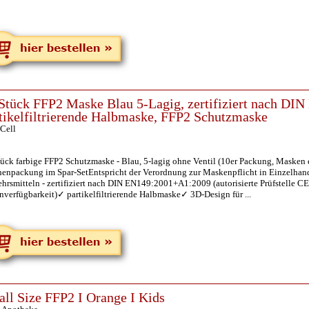
Stück FFP2 Maske Blau 5-Lagig, zertifiziert nach D
tikelfiltrierende Halbmaske, FFP2 Schutzmaske
Cell
tück farbige FFP2 Schutzmaske - Blau, 5-lagig ohne Ventil (10er Packung, Masken 
enpackung im Spar-SetEntspricht der Verordnung zur Maskenpflicht in Einzelhand
hrsmitteln - zertifiziert nach DIN EN149:2001+A1:2009 (autorisierte Prüfstelle CE
verfügbarkeit)✓ partikelfiltrierende Halbmaske✓ 3D-Design für ...
ll Size FFP2 I Orange I Kids