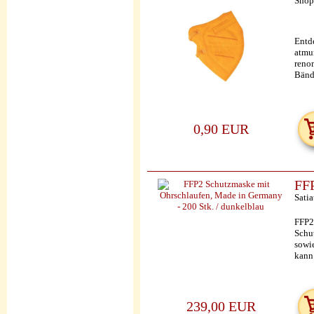
Shop
Entd
atmun
reno
Bände
0,90 EUR
FFP
Satia
FFP2
Schut
sowi
kann 
239,00 EUR