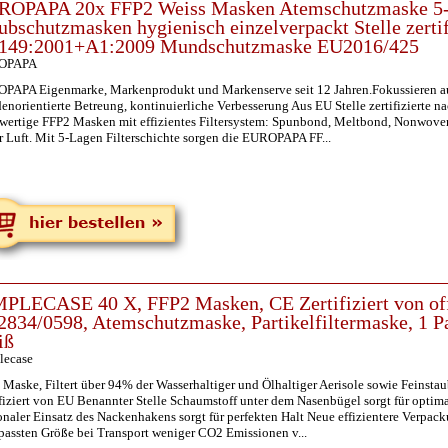
ROPAPA 20x FFP2 Weiss Masken Atemschutzmaske 5
ubschutzmasken hygienisch einzelverpackt Stelle zertif
149:2001+A1:2009 Mundschutzmaske EU2016/425
OPAPA
PAPA Eigenmarke, Markenprodukt und Markenserve seit 12 Jahren.Fokussieren au
enorientierte Betreung, kontinuierliche Verbesserung Aus EU Stelle zertifiziert
wertige FFP2 Masken mit effizientes Filtersystem: Spunbond, Meltbond, Nonwoven
r Luft. Mit 5-Lagen Filterschichte sorgen die EUROPAPA FF...
PLECASE 40 X, FFP2 Masken, CE Zertifiziert von offi
834/0598, Atemschutzmaske, Partikelfiltermaske, 1 P
iß
lecase
 Maske, Filtert über 94% der Wasserhaltiger und Ölhaltiger Aerisole sowie Fein
ifiziert von EU Benannter Stelle Schaumstoff unter dem Nasenbügel sorgt für opti
naler Einsatz des Nackenhakens sorgt für perfekten Halt Neue effizientere Verpack
passten Größe bei Transport weniger CO2 Emissionen v...