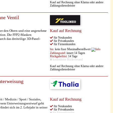
Kauf auf Rechnung ohne Klarna oder andere
Zahlungsdienstleister
ne Ventil
Kauf auf Rechnung
ter den Ohren und eine angenehme
ation. Die FFP2-Masken
für Neukunden
rch das dreiteilige 3D-Panel-
für Privatkunden
für Firmenkunden
bis:
kein fixer Maximalbestellwert
Zahlungsziel:
innert 14 Tagen
Rückgabefrist:
14 Tage
kostenloser Rückversand
Kauf auf Rechnung ohne Klarna oder andere
Zahlungsdienstleister
terweisung
Kauf auf Rechnung
/ Medizin / Sport / Soziales,
diesem Unterweisungsentwurf geht
für Neukunden
ndet sich im 2. Lehrjahr in seiner
für Privatkunden
für Firmenkunden