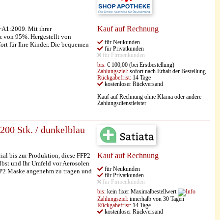
Kauf auf Rechnung
+A1:2009. Mit ihrer
tz von 95%. Hergestellt von
für Neukunden
rt für Ihre Kinder. Die bequemen
für Privatkunden
für Firmenkunden
bis:
€ 100,00 (bei Erstbestellung)
Zahlungsziel:
sofort nach Erhalt der Bestellung
Rückgabefrist:
14 Tage
kostenloser Rückversand
Kauf auf Rechnung ohne Klarna oder andere
Zahlungsdienstleister
00 Stk. / dunkelblau
Kauf auf Rechnung
 bis zur Produktion, diese FFP2
lbst und Ihr Umfeld vor Aerosolen
für Neukunden
FFP2 Maske angenehm zu tragen und
für Privatkunden
für Firmenkunden
bis:
kein fixer Maximalbestellwert
Zahlungsziel:
innerhalb von 30 Tagen
Rückgabefrist:
14 Tage
kostenloser Rückversand