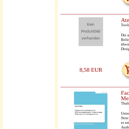
Ate
Tool
Die 
Belü
über
Desig
8,58 EUR
Fac
Med
Thal
Unte
Note:
es u
Ausb