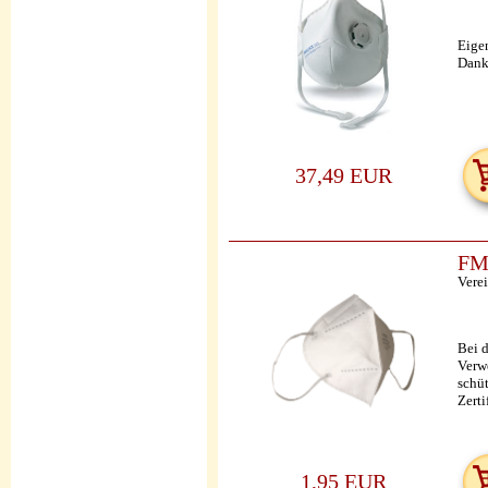
Eige
Dank
37,49 EUR
FM
Vere
Bei 
Verw
schü
Zerti
1,95 EUR