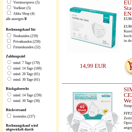
EU
Vereinsexpress (5)
Sta
Voelkner (5)
EN
Akku Shop (4)
EUR
alle anzeigen
EURO
Rechnungskauf für
Kund
hoch
Neukunden (259)
in de
Privatkunden (259)
Firmenkunden (32)
Zahlungsziel
mind. 7 Tage (170)
14,99 EUR
mind. 14 Tage (169)
mind. 20 Tage (61)
mind. 30 Tage (61)
SIM
Rückgaberecht
CE2
mind. 14 Tage (259)
We
mind. 30 Tage (50)
Simp
Rückversand
FFP2
kostenlos (237)
Zert
Optio
Rechnungskauf wird
ange
abgewickelt durch