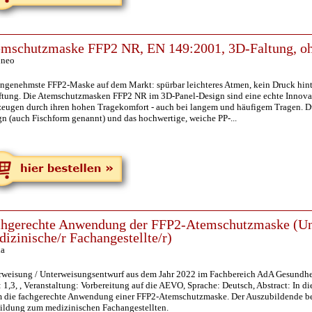
mschutzmaske FFP2 NR, EN 149:2001, 3D-Faltung, oh
ineo
angenehmste FFP2-Maske auf dem Markt: spürbar leichteres Atmen, kein Druck hin
ftung. Die Atemschutzmasken FFP2 NR im 3D-Panel-Design sind eine echte Innov
zeugen durch ihren hohen Tragekomfort - auch bei langem und häufigem Tragen. Du
n (auch Fischform genannt) und das hochwertige, weiche PP-...
hgerechte Anwendung der FFP2-Atemschutzmaske (Un
izinische/r Fachangestellte/r)
ia
rweisung / Unterweisungsentwurf aus dem Jahr 2022 im Fachbereich AdA Gesundheit 
 1,3, , Veranstaltung: Vorbereitung auf die AEVO, Sprache: Deutsch, Abstract: In 
m die fachgerechte Anwendung einer FFP2-Atemschutzmaske. Der Auszubildende befi
ildung zum medizinischen Fachangestellten.