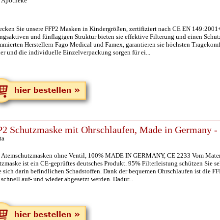
 Apotheke
ecken Sie unsere FFP2 Masken in Kindergrößen, zertifiziert nach CE EN 149:2001
gsaktiven und fünflagigen Struktur bieten sie effektive Filterung und einen Schu
mmierten Herstellern Fago Medical und Famex, garantieren sie höchsten Tragekomfo
r und die individuelle Einzelverpackung sorgen für ei...
2 Schutzmaske mit Ohrschlaufen, Made in Germany - 2
ta
 Atemschutzmasken ohne Ventil, 100% MADE IN GERMANY, CE 2233 Vom Material
zmaske ist ein CE-geprüftes deutsches Produkt. 95% Filterleistung schützen Sie se
e sich darin befindlichen Schadstoffen. Dank der bequemen Ohrschlaufen ist die 
schnell auf- und wieder abgesetzt werden. Dadur...