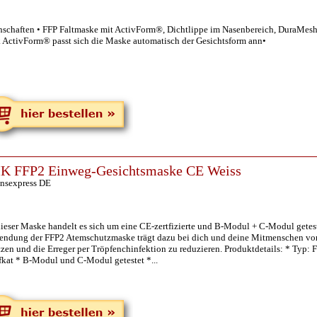
nschaften • FFP Faltmaske mit ActivForm®, Dichtlippe im Nasenbereich, DuraMes
 ActivForm® passt sich die Maske automatisch der Gesichtsform ann•
K FFP2 Einweg-Gesichtsmaske CE Weiss
insexpress DE
dieser Maske handelt es sich um eine CE-zertfizierte und B-Modul + C-Modul getes
endung der FFP2 Atemschutzmaske trägt dazu bei dich und deine Mitmenschen vor 
tzen und die Erreger per Tröpfenchinfektion zu reduzieren. Produktdetails: * Typ
fkat * B-Modul und C-Modul getestet *...