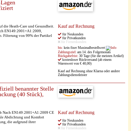
-Lagen
iziert
Kauf auf Rechnung
f die Heath-Care und Gesundheit.
e nach EN149:2001+A1:2009,
für Neukunden
. Filterung von 99% der Partikel
für Privatkunden
für Firmenkunden
bis:
kein fixer Maximalbestellwert
Zahlungsziel:
am 14. des Folgemonats
Rückgabefrist:
30 Tage (für die meisten Artikel)
kostenloser Rückversand (ab einem
Warenwert von € 40,00)
Kauf auf Rechnung ohne Klarna oder andere
Zahlungsdienstleister
ziell benannter Stelle
ackung (40 Stück),
Kauf auf Rechnung
staub Nach EN149:2001+A1:2009 CE
male Abdichtung und Komfort
für Neukunden
ung, die aufgrund ihrer
für Privatkunden
für Firmenkunden