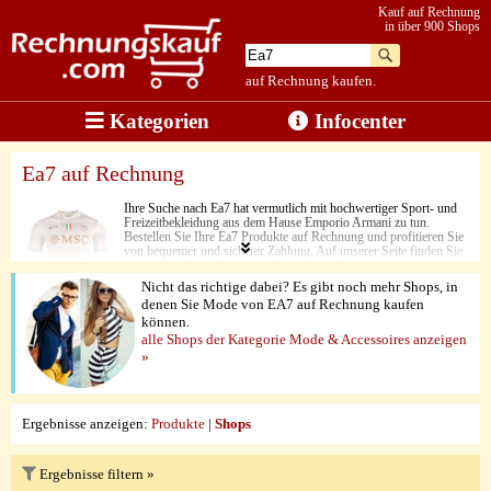
Kauf auf Rechnung
in über 900 Shops
auf Rechnung kaufen.
Kategorien
Infocenter
Ea7 auf Rechnung
Ihre Suche nach Ea7 hat vermutlich mit hochwertiger Sport- und
Freizeitbekleidung aus dem Hause Emporio Armani zu tun.
Bestellen Sie Ihre Ea7 Produkte auf Rechnung und profitieren Sie
von bequemer und sicherer Zahlung. Auf unserer Seite finden Sie
eine Auswahl an Shops, die Ihnen diese Zahlungsoption bieten.
Nicht das richtige dabei? Es gibt noch mehr Shops, in
denen Sie Mode von EA7 auf Rechnung kaufen
können.
alle Shops der Kategorie Mode & Accessoires anzeigen
»
Ergebnisse anzeigen:
Produkte
|
Shops
Ergebnisse filtern »