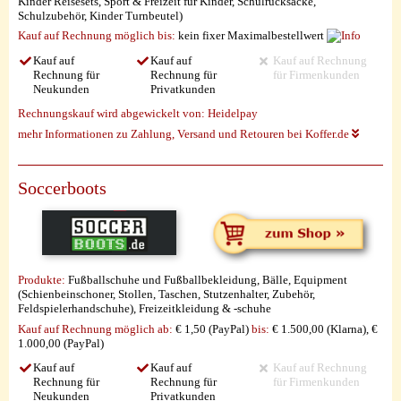
Kinder Reisesets, Sport & Freizeit für Kinder, Schulrucksäcke,
Schulzubehör, Kinder Turnbeutel)
Kauf auf Rechnung möglich
bis:
kein fixer Maximalbestellwert
Kauf auf
Kauf auf
Kauf auf Rechnung
Rechnung für
Rechnung für
für Firmenkunden
Neukunden
Privatkunden
Rechnungskauf wird abgewickelt von:
Heidelpay
mehr Informationen zu Zahlung, Versand und Retouren bei Koffer.de
Soccerboots
Produkte:
Fußballschuhe und Fußballbekleidung, Bälle, Equipment
(Schienbeinschoner, Stollen, Taschen, Stutzenhalter, Zubehör,
Feldspielerhandschuhe), Freizeitkleidung & -schuhe
Kauf auf Rechnung möglich
ab:
€ 1,50 (PayPal)
bis:
€ 1.500,00 (Klarna), €
1.000,00 (PayPal)
Kauf auf
Kauf auf
Kauf auf Rechnung
Rechnung für
Rechnung für
für Firmenkunden
Neukunden
Privatkunden