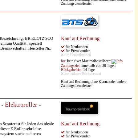
Zahlungsdienstleister
Kauf auf Rechnung
nalbezeichnung: BR KLOTZ SCO
mium Qualität , speziell
für Neukunden
Bremsverhalten. Hersteller Nr.:
für Privatkunden
für Firmenkunden
bis:
kein fixer Maximalbestellwert
Zahlungsziel:
innerhalb von 30 Tagen
Rückgabefrist:
14 Tage
kostenloser Rückversand
Kauf auf Rechnung ohne Klarna oder andere
Zahlungsdienstleister
 Elektroroller -
Kauf auf Rechnung
Scooter ist für Jeden das ideale
eser E-Roller sehr leise.
für Neukunden
emssystem sowie mehreren
für Privatkunden