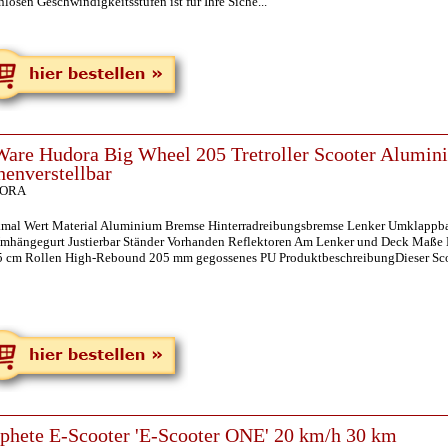
nlosen Geschwindigkeitsstufen ist für Ihre Siche...
are Hudora Big Wheel 205 Tretroller Scooter Alumin
enverstellbar
ORA
mal Wert Material Aluminium Bremse Hinterradreibungsbremse Lenker Umklappbar
mhängegurt Justierbar Ständer Vorhanden Reflektoren Am Lenker und Deck Maße Lä
5 cm Rollen High-Rebound 205 mm gegossenes PU ProduktbeschreibungDieser Scoot
phete E-Scooter 'E-Scooter ONE' 20 km/h 30 km