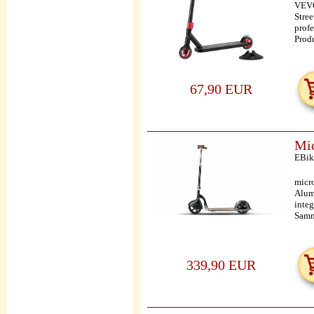
VEVO
Stre
profe
Produ
67,90 EUR
Mic
EBik
micro
Alum
integ
Samm
339,90 EUR