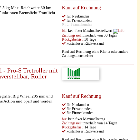
Kauf auf Rechnung
2.5 kg Max. Reichweite 30 km
unktionen Bremslicht Frontlicht
für Neukunden
für Privatkunden
für Firmenkunden
bis:
kein fixer Maximalbestellwert
Zahlungsziel:
innerhalb von 30 Tagen
Rückgabefrist:
30 Tage
kostenloser Rückversand
Kauf auf Rechnung ohne Klarna oder andere
Zahlungsdienstleister
 Pro-S Tretroller mit
erstellbar, Roller
Kauf auf Rechnung
ltegriffe, Big Wheel 205 mm und
ie Action und Spaß und werden
für Neukunden
für Privatkunden
für Firmenkunden
bis:
kein fixer Maximalbetrag
Zahlungsziel:
innerhalb von 14 Tagen
Rückgabefrist:
14 Tage
kostenloser Rückversand
Kauf auf Rechnung ohne Klarna oder andere