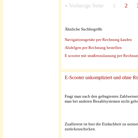
«
Vorherige Seite
1
2
Ähnliche Suchbegriffe
Navigationsgeräte per Rechnung kaufen
Alufelgen per Rechnung bestellen
E scooter mit straßenzulassung per Rechnu
E-Scooter unkompliziert und ohne R
Fragt man nach den gefragtesten Zahlweisen
man bei anderen Bezahlsystemen nicht gebo
Zuallererst ist hier die Einfachheit zu nenn
zurückzuschicken.