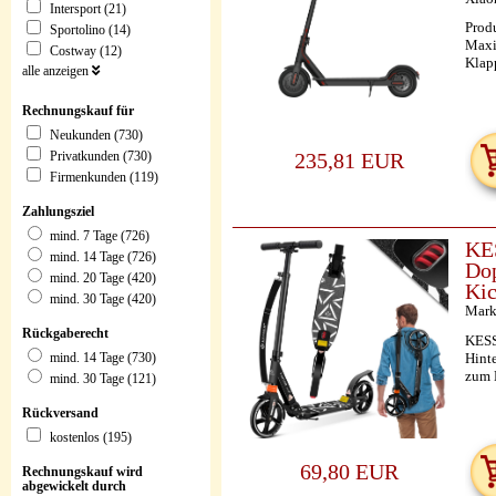
Intersport (21)
Prod
Sportolino (14)
Maxi
Costway (12)
Klap
alle anzeigen
Rechnungskauf für
Neukunden (730)
Privatkunden (730)
235,81 EUR
Firmenkunden (119)
Zahlungsziel
mind. 7 Tage (726)
KES
mind. 14 Tage (726)
Dop
mind. 20 Tage (420)
Kic
mind. 30 Tage (420)
Mark
Rückgaberecht
KESSE
Hint
mind. 14 Tage (730)
zum 
mind. 30 Tage (121)
Rückversand
kostenlos (195)
69,80 EUR
Rechnungskauf wird
abgewickelt durch