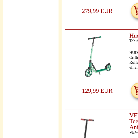
279,99 EUR
Hud
Tchi
HUDO
Grif
Roll
eine
129,99 EUR
VEV
Tee
Anf
VEV