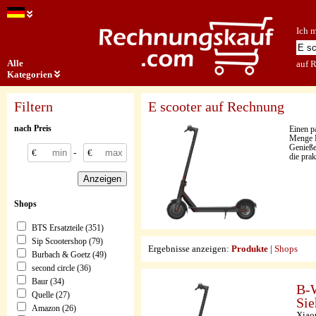
Ich 
Alle
auf 
Kategorien
Filtern
E scooter auf Rechnung
nach Preis
Einen p
Menge M
Genieße
€
-
€
die pra
Shops
BTS Ersatzteile (351)
Sip Scootershop (79)
Ergebnisse anzeigen:
Produkte
|
Shops
Burbach & Goetz (49)
second circle (36)
Baur (34)
B-W
Quelle (27)
Sie
Amazon (26)
Xiao