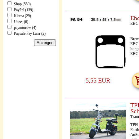
Shop (550)
PayPal (139)
Klarna (29)
Ebc
Unzer (6)
EBC
paymorrow (4)
Paysafe Pay Later (2)
Brem
EBC 
herge
EBC
5,55 EUR
TPF
Sch
Trau
TPFLi
Fortb
Auße