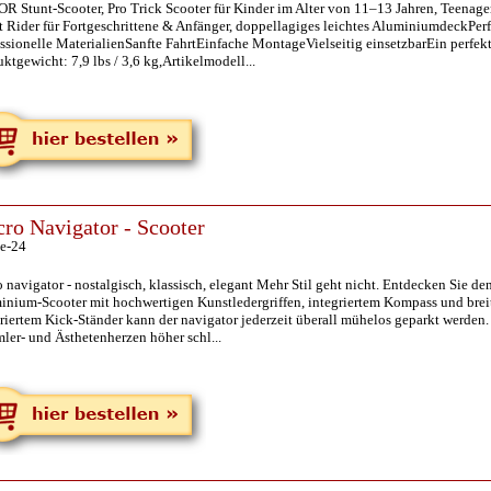
R Stunt-Scooter, Pro Trick Scooter für Kinder im Alter von 11–13 Jahren, Teenage
et Rider für Fortgeschrittene & Anfänger, doppellagiges leichtes AluminiumdeckPe
ssionelle MaterialienSanfte FahrtEinfache MontageVielseitig einsetzbarEin perfek
ktgewicht: 7,9 lbs / 3,6 kg,Artikelmodell...
ro Navigator - Scooter
e-24
 navigator - nostalgisch, klassisch, elegant Mehr Stil geht nicht. Entdecken Sie d
inium-Scooter mit hochwertigen Kunstledergriffen, integriertem Kompass und bre
riertem Kick-Ständer kann der navigator jederzeit überall mühelos geparkt werden. 
ler- und Ästhetenherzen höher schl...