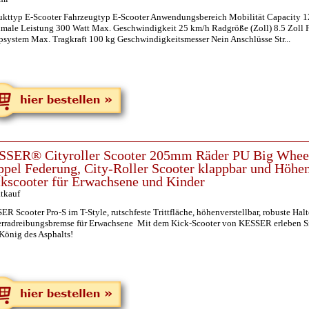
ukttyp E-Scooter Fahrzeugtyp E-Scooter Anwendungsbereich Mobilität Capacity 1
male Leistung 300 Watt Max. Geschwindigkeit 25 km/h Radgröße (Zoll) 8.5 Zoll F
psystem Max. Tragkraft 100 kg Geschwindigkeitsmesser Nein Anschlüsse Str...
SER® Cityroller Scooter 205mm Räder PU Big Wheel -
pel Federung, City-Roller Scooter klappbar und Höhenv
kscooter für Erwachsene und Kinder
tkauf
R Scooter Pro-S im T-Style, rutschfeste Trittfläche, höhenverstellbar, robuste Ha
erradreibungsbremse für Erwachsene Mit dem Kick-Scooter von KESSER erleben S
König des Asphalts!