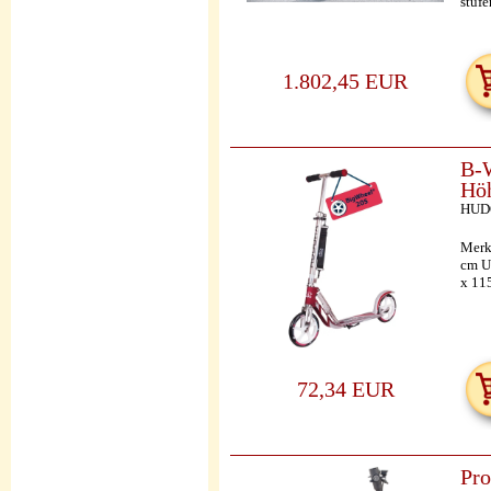
stufe
1.802,45 EUR
B-W
Höh
HUD
Merk
cm U
x 11
72,34 EUR
Pro