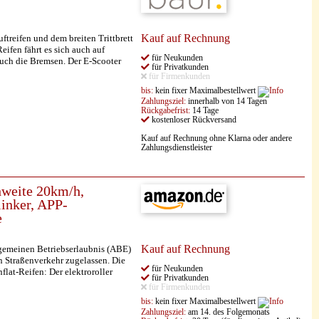
Kauf auf Rechnung
ftreifen und dem breiten Trittbrett
ifen fährt es sich auch auf
für Neukunden
uch die Bremsen. Der E-Scooter
für Privatkunden
für Firmenkunden
bis:
kein fixer Maximalbestellwert
Zahlungsziel:
innerhalb von 14 Tagen
Rückgabefrist:
14 Tage
kostenloser Rückversand
Kauf auf Rechnung ohne Klarna oder andere
Zahlungsdienstleister
hweite 20km/h,
inker, APP-
e
Kauf auf Rechnung
gemeinen Betriebserlaubnis (ABE)
en Straßenverkehr zugelassen. Die
für Neukunden
lat-Reifen: Der elektroroller
für Privatkunden
für Firmenkunden
bis:
kein fixer Maximalbestellwert
Zahlungsziel:
am 14. des Folgemonats