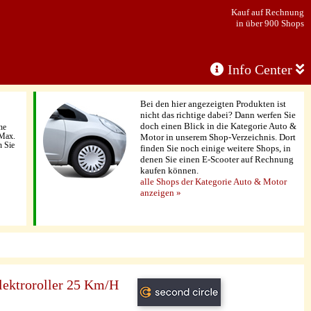
Kauf auf Rechnung
in über 900 Shops
Info Center
Bei den hier angezeigten Produkten ist
nicht das richtige dabei? Dann werfen Sie
doch einen Blick in die Kategorie Auto &
ne
hMax.
Motor in unserem Shop-Verzeichnis. Dort
n Sie
finden Sie noch einige weitere Shops, in
denen Sie einen E-Scooter auf Rechnung
kaufen können.
alle Shops der Kategorie Auto & Motor
anzeigen »
lektroroller 25 Km/H