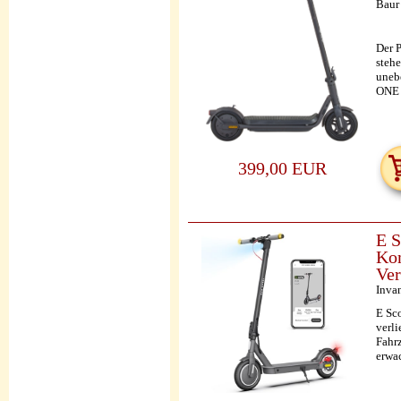
Baur
Der P
stehe
uneb
ONE 
399,00 EUR
E S
Kom
Ver
‎Inva
E Sc
verli
Fahrz
erwac