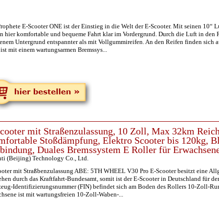
rophete E-Scooter ONE ist der Einstieg in die Welt der E-Scooter. Mit seinen 10“ Lu
n hier komfortable und bequeme Fahrt klar im Vordergrund. Durch die Luft in den Re
enem Untergrund entspannter als mit Vollgummireifen. An den Reifen finden sich a
ist mit einem wartungsarmen Bremssys...
cooter mit Straßenzulassung, 10 Zoll, Max 32km Reic
fortable Stoßdämpfung, Elektro Scooter bis 120kg, Bl
bindung, Duales Bremssystem E Roller für Erwachsen
nti (Beijing) Technology Co., Ltd.
ooter mit Straßbenzulassung ABE: 5TH WHEEL V30 Pro E-Scooter besitzt eine All
ehen durch das Kraftfahrt-Bundesamt, somit ist der E-Scooter in Deutschland für d
eug-Identifizierungsnummer (FIN) befindet sich am Boden des Rollers 10-Zoll-Runf
hsene ist mit wartungsfreien 10-Zoll-Waben-...