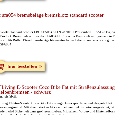
 sfa054 bremsbeläge bremsklotz standard scooter
sklotz Standard Scooter EBC SFA054ALTN 7870191 Preiseinheit: 1 SATZ Origi
Product: Brake pads scooter ebc SFA054 EBC Scooter Bremsbeläge organisch in Pre
stellt für Roller. Diese Bremsbeläge bieten eine lange Lebensdauer sowie ein gutes 
 SFA054
Living E-Scooter Coco Bike Fat mit Straßenzulassung -
eibenbremsen - schwarz
mpreisfabrik
ving Elektro-Scooter Coco Bike Fat - orangeDieser sportliche und elegante Elektro 
ewegungsmittel. Mit einem starken Akku und einem Elektromotor ausgestattet, ist di
rdem wird Sicherheit ganz groß geschrieben. Mit seinem Vorder- und Hinterradbr