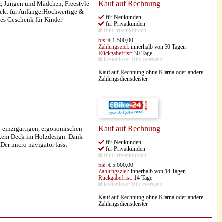
Kauf auf Rechnung
r, Jungen und Mädchen, Freestyle
rfekt für AnfängerHochwertige &
für Neukunden
tes Geschenk für Kinder
für Privatkunden
für Firmenkunden
bis:
€ 1.500,00
Zahlungsziel:
innerhalb von 30 Tagen
Rückgabefrist:
30 Tage
kostenloser Rückversand
Kauf auf Rechnung ohne Klarna oder andere
Zahlungsdienstleister
Kauf auf Rechnung
en einzigartigen, ergonomischen
item Deck im Holzdesign. Dank
für Neukunden
Der micro navigator lässt
für Privatkunden
für Firmenkunden
bis:
€ 5.000,00
Zahlungsziel:
innerhalb von 14 Tagen
Rückgabefrist:
14 Tage
kostenloser Rückversand
Kauf auf Rechnung ohne Klarna oder andere
Zahlungsdienstleister