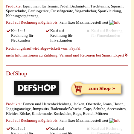
Produkte:
Equipment für Tennis, Padel, Badminton, Tischtennis, Squash,
Sportschuhe, Cardiogeräte, Crossfitgeräte, Yogazubehör, Sportkleidung,
Nahrungsergänzung
Kauf auf Rechnung möglich
bis:
kein fixer Maximalbestellwert
Kauf auf
Kauf auf
Kauf auf Rechnung
Rechnung für
Rechnung für
für Firmenkunden
Neukunden
Privatkunden
Rechnungskauf wird abgewickelt von:
PayPal
mehr Informationen zu Zahlung, Versand und Retouren bei Smash Expert
DefShop
Produkte:
Damen und Herrenbekleidung, Jacken, Oberteile, Jeans, Hosen,
Jogginganzüge, Jumpsuits, Bademode/Wäsche, Caps, Schuhe, Accessoires,
Kleider, Röcke, Kindermode, Rucksäcke, Bags, Beutel, Mützen
Kauf auf Rechnung möglich
bis:
kein fixer Maximalbestellwert
Kauf auf
Kauf auf
Kauf auf Rechnung
Rechnung für
Rechnung für
für Firmenkunden