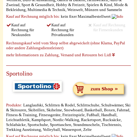
Zweirad, Sport & Gesundheit, Hobby & Freizeit, Spielen & Kind, Mode &
Bekleidung, Multimedia & Technik, Weinwelt, Münzen und Sammeln
Kauf auf Rechnung möglich
bis:
kein fixer Maximalbestellwert
Kauf auf
Kauf auf
Kauf auf Rechnung
Rechnung für
Rechnung für
für Firmenkunden
Neukunden
Privatkunden
Rechnungskauf wird vom Shop selbst abgewickelt (ohne Klarna, PayPal
oder andere Zahlungsdienstleister)
mehr Informationen zu Zahlung, Versand und Retouren bei Lidl
Sportolino
Produkte:
Langlaufski, Schlitten & Rodel, Schlittschuhe, Schuhwärmer, Ski
& Skitouren, Skibrillen, Skihelme, Snowboard, Basketball, Boxen, Fahrrad,
Fitness & Training, Fitnessgeräte, Freizeitspiele, Fußball, Handball,
Leichtathletik, Kampfsport, Nordic-Walking, Racketsport, Rucksäcke,
Schlafsäcke, Sportschuhe, Sporttaschen, Strandmuscheln, Tischtennis,
Trekking Ausrüstung, Volleyball, Wassersport, Zelte
Kauf auf Rechnung möglich
bis:
kein fixer Maximalbestellwert