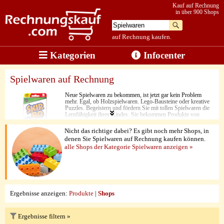
Kauf auf Rechnung
in über 900 Shops
auf Rechnung kaufen.
Kategorien
Infocenter
Spielwaren auf Rechnung
Neue Spielwaren zu bekommen, ist jetzt gar kein Problem
mehr. Egal, ob Holzspielwaren. Lego-Bausteine oder kreative
Puzzles. Begeistern und fördern Sie mit tollen Spielwaren die
Lernfähigkeit ihres Kindes. Sie bekommen Produkte von
namenhaften Herstellern, die sicher und geeignet für ihr Kind
sind.
Nicht das richtige dabei? Es gibt noch mehr Shops, in
denen Sie Spielwaren auf Rechnung kaufen können.
alle Shops der Kategorie Spielwaren anzeigen »
Ergebnisse anzeigen:
Produkte
|
Shops
Ergebnisse filtern »