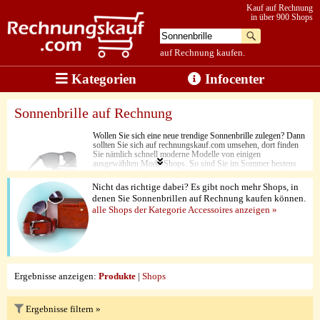
Kauf auf Rechnung
in über 900 Shops
auf Rechnung kaufen.
Kategorien
Infocenter
Sonnenbrille auf Rechnung
Wollen Sie sich eine neue trendige Sonnenbrille zulegen? Dann
sollten Sie sich auf rechnungskauf.com umsehen, dort finden
Sie nämlich schnell moderne Modelle von einigen
ausgewählten Mode-Shops. So sind Sie im Sommer bestens
ausgerüstet. Neben den unschlagbaren Preisen punkten hier
nämlich der Style und die Langlebigkeit. Jede Brille lässt sich
Nicht das richtige dabei? Es gibt noch mehr Shops, in
einfach und schnell auf Rechnung kaufen.
denen Sie Sonnenbrillen auf Rechnung kaufen können.
alle Shops der Kategorie Accessoires anzeigen »
Ergebnisse anzeigen:
Produkte
|
Shops
Ergebnisse filtern »