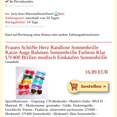
für Privatkunden
für Firmenkunden
bis:
kein fixer Maximalbestellwert
Zahlungsziel:
innerhalb von 30 Tagen
Rückgabefrist:
14 Tage
kostenloser Rückversand
Kauf auf Rechnung ohne Klarna oder andere Zahlungsdienstleister
Frauen SchöNe Herz Randlose Sonnenbrille
Katze Auge Rahmen Sonnenbrille Farbton Klar
UV400 Brillen modisch Einkaufen Sonnenbrille
Grandado
16,89 EUR
Spezifikationen: - Ursprung: CN (Herkunft) - Objektiv-Farbe: MULTI -
Material: PC - Markenname: gootrades - Größe: Einheitsgröße -
Geschlecht: Frauen - Funktion: ultraviolett-nachweisen, UV400 -
Merkmal4: UV400 Sonnenbrille - Merkmal3: Herz Sonnenbrille -