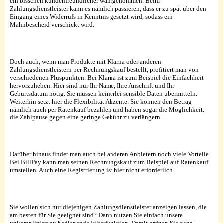
ein bisschen kundenfreundlicher wahrgenommen. Beim
Zahlungsdienstleister kann es nämlich passieren, dass er zu spät über den
Eingang eines Widerrufs in Kenntnis gesetzt wird, sodass ein
Mahnbescheid verschickt wird.
Doch auch, wenn man Produkte mit Klarna oder anderen
Zahlungsdienstleistern per Rechnungskauf bestellt, profitiert man von
verschiedenen Pluspunkten. Bei Klarna ist zum Beispiel die Einfachheit
hervorzuheben. Hier sind nur Ihr Name, Ihre Anschrift und Ihr
Geburtsdatum nötig. Sie müssen keinerlei sensible Daten übermitteln.
Weiterhin setzt hier die Flexibilität Akzente. Sie können den Betrag
nämlich auch per Ratenkauf bezahlen und haben sogar die Möglichkeit,
die Zahlpause gegen eine geringe Gebühr zu verlängern.
Darüber hinaus findet man auch bei anderen Anbietern noch viele Vorteile.
Bei BillPay kann man seinen Rechnungskauf zum Beispiel auf Ratenkauf
umstellen. Auch eine Registrierung ist hier nicht erforderlich.
Sie wollen sich nur diejenigen Zahlungsdienstleister anzeigen lassen, die
am besten für Sie geeignet sind? Dann nutzen Sie einfach unsere
unkompliziert zu bedienende Filterfunktion. Damit ordnen Sie ganz