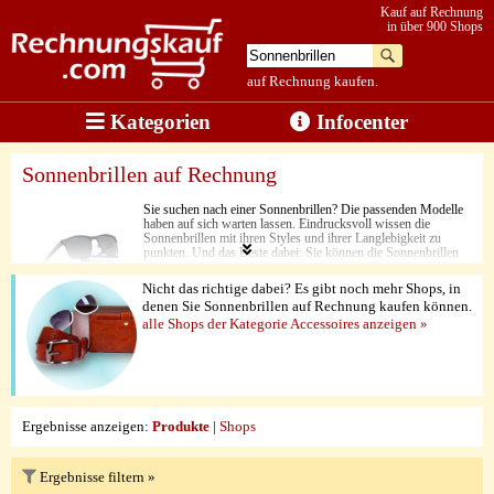
Kauf auf Rechnung
in über 900 Shops
auf Rechnung kaufen.
Kategorien
Infocenter
Sonnenbrillen auf Rechnung
Sie suchen nach einer Sonnenbrillen? Die passenden Modelle
haben auf sich warten lassen. Eindrucksvoll wissen die
Sonnenbrillen mit ihren Styles und ihrer Langlebigkeit zu
punkten. Und das Beste dabei: Sie können die Sonnenbrillen
ganz unkompliziert per Rechnung bestellen. Ein hoher UV-
Filter und eine gewissen Tragequalität sind sowohl bei den
Nicht das richtige dabei? Es gibt noch mehr Shops, in
modernen Klassikern als auch bei neuen trendigen Modellen
denen Sie Sonnenbrillen auf Rechnung kaufen können.
vorhanden.
alle Shops der Kategorie Accessoires anzeigen »
Ergebnisse anzeigen:
Produkte
|
Shops
Ergebnisse filtern »