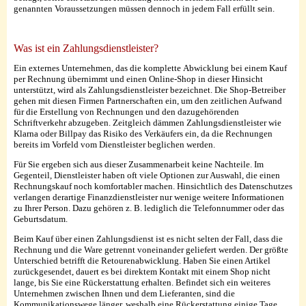
genannten Voraussetzungen müssen dennoch in jedem Fall erfüllt sein.
Was ist ein Zahlungsdienstleister?
Ein externes Unternehmen, das die komplette Abwicklung bei einem Kauf
per Rechnung übernimmt und einen Online-Shop in dieser Hinsicht
unterstützt, wird als Zahlungsdienstleister bezeichnet. Die Shop-Betreiber
gehen mit diesen Firmen Partnerschaften ein, um den zeitlichen Aufwand
für die Erstellung von Rechnungen und den dazugehörenden
Schriftverkehr abzugeben. Zeitgleich dämmen Zahlungsdienstleister wie
Klarna oder Billpay das Risiko des Verkäufers ein, da die Rechnungen
bereits im Vorfeld vom Dienstleister beglichen werden.
Für Sie ergeben sich aus dieser Zusammenarbeit keine Nachteile. Im
Gegenteil, Dienstleister haben oft viele Optionen zur Auswahl, die einen
Rechnungskauf noch komfortabler machen. Hinsichtlich des Datenschutzes
verlangen derartige Finanzdienstleister nur wenige weitere Informationen
zu Ihrer Person. Dazu gehören z. B. lediglich die Telefonnummer oder das
Geburtsdatum.
Beim Kauf über einen Zahlungsdienst ist es nicht selten der Fall, dass die
Rechnung und die Ware getrennt voneinander geliefert werden. Der größte
Unterschied betrifft die Retourenabwicklung. Haben Sie einen Artikel
zurückgesendet, dauert es bei direktem Kontakt mit einem Shop nicht
lange, bis Sie eine Rückerstattung erhalten. Befindet sich ein weiteres
Unternehmen zwischen Ihnen und dem Lieferanten, sind die
Kommunikationswege länger, weshalb eine Rückerstattung einige Tage