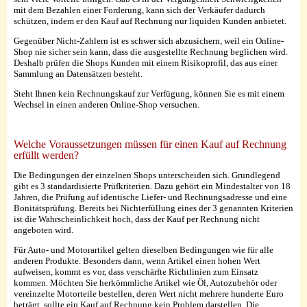
mit dem Bezahlen einer Forderung, kann sich der Verkäufer dadurch
schützen, indem er den Kauf auf Rechnung nur liquiden Kunden anbietet.
Gegenüber Nicht-Zahlern ist es schwer sich abzusichern, weil ein Online-
Shop nie sicher sein kann, dass die ausgestellte Rechnung beglichen wird.
Deshalb prüfen die Shops Kunden mit einem Risikoprofil, das aus einer
Sammlung an Datensätzen besteht.
Steht Ihnen kein Rechnungskauf zur Verfügung, können Sie es mit einem
Wechsel in einen anderen Online-Shop versuchen.
Welche Voraussetzungen müssen für einen Kauf auf Rechnung
erfüllt werden?
Die Bedingungen der einzelnen Shops unterscheiden sich. Grundlegend
gibt es 3 standardisierte Prüfkriterien. Dazu gehört ein Mindestalter von 18
Jahren, die Prüfung auf identische Liefer- und Rechnungsadresse und eine
Bonitätsprüfung. Bereits bei Nichterfüllung eines der 3 genannten Kriterien
ist die Wahrscheinlichkeit hoch, dass der Kauf per Rechnung nicht
angeboten wird.
Für Auto- und Motorartikel gelten dieselben Bedingungen wie für alle
anderen Produkte. Besonders dann, wenn Artikel einen hohen Wert
aufweisen, kommt es vor, dass verschärfte Richtlinien zum Einsatz
kommen. Möchten Sie herkömmliche Artikel wie Öl, Autozubehör oder
vereinzelte Motorteile bestellen, deren Wert nicht mehrere hunderte Euro
beträgt, sollte ein Kauf auf Rechnung kein Problem darstellen. Die