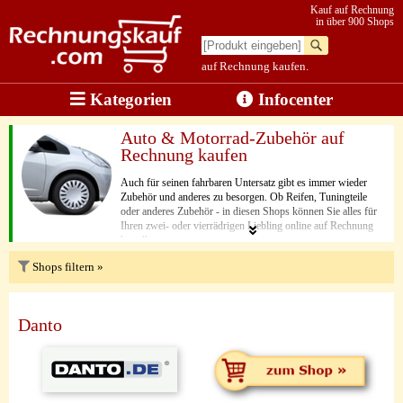
Kauf auf Rechnung
in über 900 Shops
auf Rechnung kaufen.
Kategorien
Infocenter
Auto & Motorrad-Zubehör auf
Rechnung kaufen
Auch für seinen fahrbaren Untersatz gibt es immer wieder
Zubehör und anderes zu besorgen. Ob Reifen, Tuningteile
oder anderes Zubehör - in diesen Shops können Sie alles für
Ihren zwei- oder vierrädrigen Liebling online auf Rechnung
bestellen.
Shops filtern »
Danto