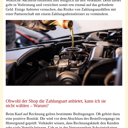
Wirkliche Nachteile entstehen hier lediglich für den Verkäufer. Denn dieser
geht in Vorleistung und verzichtet somit erst einmal auf das geforderte
Geld. Einige Anbieter versuchen, das Risiko von Zahlungsausfällen mit
einer Partnerschaft mit einem Zahlungsdienstleister zu vermindern.
Obwohl der Shop die Zahlungsart anbietet, kann ich sie
nicht wählen – Warum?
Beim Kauf auf Rechnung gelten bestimmte Bedingungen. Oft gehört dazu
eine positive Bonität. Die wird vor dem Abschluss des Bestellvorgangs im
Hintergrund geprüft. Verkäufer wissen, dass Rechnungskäufe den Kunden
sehr viele Vorteile bringen. Gab es in der Vergangenheit Schwierigkeiten