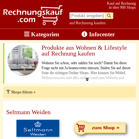
Kauf auf Rechnung
in über 900 Shops
auf Rechnung kaufen.
Kategorien
Infocenter
Produkte aus Wohnen & Lifestyle
auf Rechnung kaufen
Wohnen Sie schon, oder zahlen Sie noch? Damit Sie diese
Frage nicht mit Ja beantworten müssen, finden Sie auf dieser
Seite die richtigen Online Shops. Hier können Sie Möbel,
Wohnaccessoirs und alles andere rund ums Wohnen und
Einrichten sicher und kundenfreundlichen auf Rechnung
bestellen und nach erhalt der Lieferung zahlen.
Shops filtern »
Seltmann Weiden