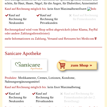
schön, für Haut, Haare, Nägel, für die Augen, für Diabetiker, Arzneimittel
Kauf auf Rechnung möglich
bis:
kein fixer Maximalbestellwert
Kauf auf
Kauf auf
Kauf auf Rechnung
Rechnung für
Rechnung für
für Firmenkunden
Neukunden
Privatkunden
Rechnungskauf wird vom Shop selbst abgewickelt (ohne Klarna, PayPal
oder andere Zahlungsdienstleister)
mehr Informationen zu Zahlung, Versand und Retouren bei Medicom
Sanicare Apotheke
Produkte:
Medikamente, Cremes, Lotionen, Kondome,
Nahrungsergänzungsmittel
Kauf auf Rechnung möglich
bis:
kein fixer Maximalbetrag
Kauf auf
Kauf auf
Kauf auf Rechnung für
Rechnung für
Rechnung für
Firmenkunden (ab der 2.
Neukunden
Privatkunden
Bestellung)