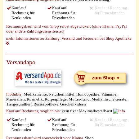
Kauf auf
Kauf auf
Kauf auf Rechnung
Rechnung für
Rechnung für
für Firmenkunden
Neukunden
Privatkunden
Rechnungskauf wird vom Shop selbst abgewickelt (ohne Klarna, PayPal
oder andere Zahlungsdienstleister)
mehr Informationen zu Zahlung, Versand und Retouren bei Shop Apotheke
Versandapo
Produkte:
Medikamente, Naturheilmittel, Homöopathie, Vitamine,
Mineralien, Kosmetik, Körperpflege, Mutter-Kind, Medizinische Geräte,
Tiergesundheit, Reiseapotheke, Geschenkideen
Kauf auf Rechnung möglich
bis:
kein fixer Maximalbestellwert
Kauf auf
Kauf auf
Kauf auf Rechnung
Rechnung für
Rechnung für
für Firmenkunden
Neukunden
Privatkunden
Rechnungskauf wird abgewickelt von:
Klarna
, Shop