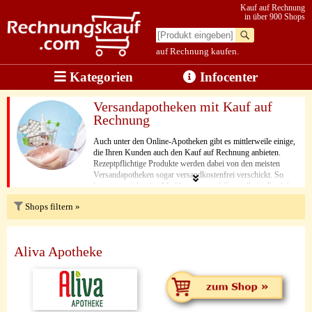
Kauf auf Rechnung
in über 900 Shops
auf Rechnung kaufen.
Kategorien
Infocenter
Versandapotheken mit Kauf auf
Rechnung
Auch unter den Online-Apotheken gibt es mittlerweile einige,
die Ihren Kunden auch den Kauf auf Rechnung anbieten.
Rezeptpflichtige Produkte werden dabei von den meisten
Versandapotheken sogar versandkostenfrei verschickt. So
kann man sich seine Medikamente und Gesundheits-Produkte
bequem zur Haustür liefern lassen, und braucht dafür häufig
Shops filtern »
nicht einmal etwas für den Versand zu bezahlen.
Aliva Apotheke