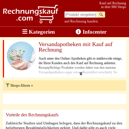
Kauf auf Rechnung
in über 900 Shops
auf Rechnung kaufen.
Kategorien
Infocenter
Versandapotheken mit Kauf auf
Rechnung
Auch unter den Online-Apotheken gibt es mittlerweile einige,
die Ihren Kunden auch den Kauf auf Rechnung anbieten.
Rezeptpflichtige Produkte werden dabei von den meisten
Versandapotheken sogar versandkostenfrei verschickt. So
kann man sich seine Medikamente und Gesundheits-Produkte
bequem zur Haustür liefern lassen, und braucht dafür häufig
Shops filtern »
nicht einmal etwas für den Versand zu bezahlen.
Vorteile des Rechnungskaufs
Zahlreiche Studien und Umfragen belegen, dass der Rechnungskauf zu den
beliebtesten Bezahlmöglichkeiten gehört. Und dafür gibt es auch viele