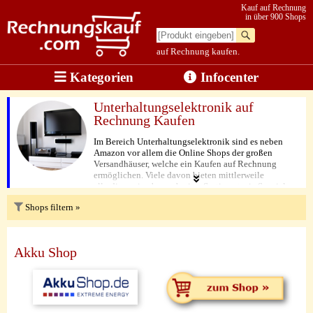
Kauf auf Rechnung
in über 900 Shops
auf Rechnung kaufen.
Kategorien
Infocenter
Unterhaltungselektronik auf
Rechnung Kaufen
Im Bereich Unterhaltungselektronik sind es neben
Amazon vor allem die Online Shops der großen
Versandhäuser, welche ein Kaufen auf Rechnung
ermöglichen. Viele davon bieten mittlerweile
allerdings ein ebenso breites Sortiment wie Spezial-
Shops. Von der Digitalkamera über einen neuen
Shops filtern »
Autoradio, den Festplatten-Recorder, den ipod oder
anderen MP3-Player, bis hin zu Spielkonsolen wie
Sony Playstation oder Xbox One können Sie in diesen
Shops sicher und kundenfreundlich auf Rechnung
Akku Shop
bestellen.