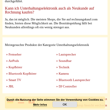
durchgeführt.
Kann ich Unterhaltungselektronik auch als Neukunde auf
Rechnung kaufen?
Ja, das ist möglich. Die meisten Shops, die Sie auf rechnungskauf.com
finden, bieten diese Möglichkeit an. Die Bonitätsprüfung fällt bei
Neukunden allerdings oft ein wenig strenger aus.
Meistgesuchte Produkte der Kategorie Unterhaltungselektronik
» Fernseher
» Lautsprecher
» AirPods
» Soundbar
» Kopfhörer
» Technik
» Bluetooth Kopfhörer
» Kamera
» Smart TV
» Bluetooth Lautsprecher
» JBL
» DJ Controller
Impressum
|
Datenschutz
Durch die Nutzung der Seite stimmen Sie der Verwendung von Cookies zu.
OK
Mehr Infos
zur Desktop Ansicht wechseln