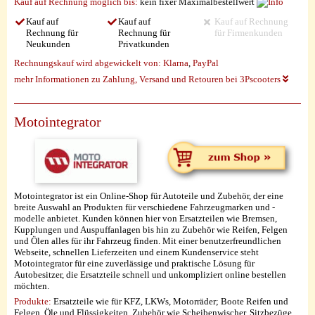
Kauf auf Rechnung möglich
bis:
kein fixer Maximalbestellwert
Kauf auf
Kauf auf
Kauf auf Rechnung
Rechnung für
Rechnung für
für Firmenkunden
Neukunden
Privatkunden
Rechnungskauf wird abgewickelt von:
Klarna
,
PayPal
mehr Informationen zu Zahlung, Versand und Retouren bei 3Pscooters
Motointegrator
Motointegrator ist ein Online-Shop für Autoteile und Zubehör, der eine
breite Auswahl an Produkten für verschiedene Fahrzeugmarken und -
modelle anbietet. Kunden können hier von Ersatzteilen wie Bremsen,
Kupplungen und Auspuffanlagen bis hin zu Zubehör wie Reifen, Felgen
und Ölen alles für ihr Fahrzeug finden. Mit einer benutzerfreundlichen
Webseite, schnellen Lieferzeiten und einem Kundenservice steht
Motointegrator für eine zuverlässige und praktische Lösung für
Autobesitzer, die Ersatzteile schnell und unkompliziert online bestellen
möchten.
Produkte:
Ersatzteile wie für KFZ, LKWs, Motorräder; Boote Reifen und
Felgen, Öle und Flüssigkeiten, Zubehör wie Scheibenwischer, Sitzbezüge,