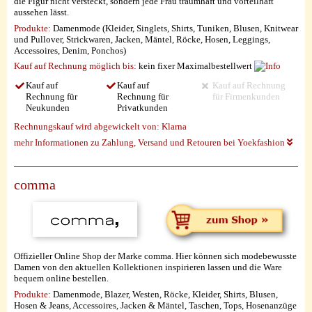
die Figur nicht versteckt, sondern jede Frau traumhaft und vorteilhaft
aussehen lässt.
Produkte:
Damenmode (Kleider, Singlets, Shirts, Tuniken, Blusen, Knitwear
und Pullover, Strickwaren, Jacken, Mäntel, Röcke, Hosen, Leggings,
Accessoires, Denim, Ponchos)
Kauf auf Rechnung möglich
bis:
kein fixer Maximalbestellwert
Kauf auf
Kauf auf
Kauf auf Rechnung
Rechnung für
Rechnung für
für Firmenkunden
Neukunden
Privatkunden
Rechnungskauf wird abgewickelt von:
Klarna
mehr Informationen zu Zahlung, Versand und Retouren bei Yoekfashion
comma
Offizieller Online Shop der Marke comma. Hier können sich modebewusste
Damen von den aktuellen Kollektionen inspirieren lassen und die Ware
bequem online bestellen.
Produkte:
Damenmode, Blazer, Westen, Röcke, Kleider, Shirts, Blusen,
Hosen & Jeans, Accessoires, Jacken & Mäntel, Taschen, Tops, Hosenanzüge