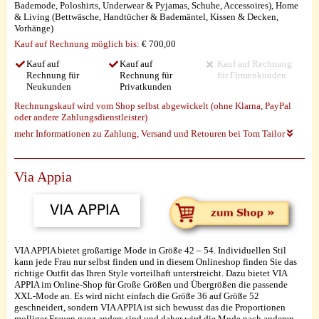
Bademode, Poloshirts, Underwear & Pyjamas, Schuhe, Accessoires), Home
& Living (Bettwäsche, Handtücher & Bademäntel, Kissen & Decken,
Vorhänge)
Kauf auf Rechnung möglich
bis:
€ 700,00
Kauf auf
Kauf auf
Kauf auf Rechnung
Rechnung für
Rechnung für
für Firmenkunden
Neukunden
Privatkunden
Rechnungskauf wird vom Shop selbst abgewickelt (ohne Klarna, PayPal
oder andere Zahlungsdienstleister)
mehr Informationen zu Zahlung, Versand und Retouren bei Tom Tailor
Via Appia
VIA APPIA bietet großartige Mode in Größe 42 – 54. Individuellen Stil
kann jede Frau nur selbst finden und in diesem Onlineshop finden Sie das
richtige Outfit das Ihren Style vorteilhaft unterstreicht. Dazu bietet VIA
APPIA im Online-Shop für Große Größen und Übergrößen die passende
XXL-Mode an. Es wird nicht einfach die Größe 36 auf Größe 52
geschneidert, sondern VIA APPIA ist sich bewusst das die Proportionen
molliger Frauen ganz anders sind und daher wird die Mode nach anderen